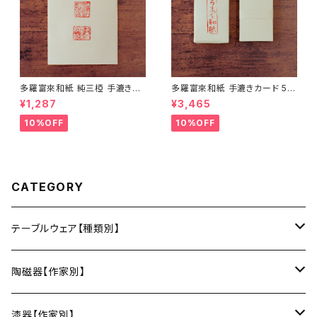
多羅富來和紙 純三椏 手漉き便
多羅富來和紙 手漉きカード 50
箋 10枚入り【伊予和紙】【愛媛県
枚入り【伊予和紙】【愛媛県四国
¥1,287
¥3,465
四国中央市】【伝統工芸品】【民
中央市】【伝統工芸品】【民藝品】
藝品】【ギフト プレゼント】【父の
【ギフト プレゼント】【父の日 お
10%OFF
10%OFF
日 お誕生日】
誕生日】
CATEGORY
テーブルウェア【種類別】
お皿
陶磁器【作家別】
豆皿
小鉢・中鉢・大鉢
小春花窯（瀬戸焼／愛知）
漆器【作家別】