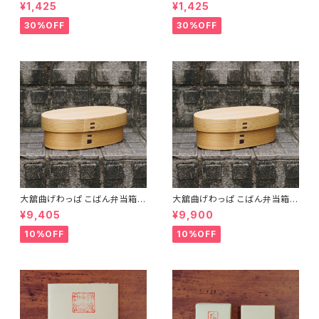
ッドオレンジ【DIY】【木工】【ギフ
ト【DIY】【木工】【ギフト プレゼン
¥1,425
¥1,425
ト プレゼント】【父の日 お誕生
ト】【父の日 お誕生日】
日】
30%OFF
30%OFF
大舘曲げわっぱ こばん弁当箱
大舘曲げわっぱ こばん弁当箱
（小） りょうび庵 秋田県大舘市
（中） りょうび庵 秋田県大舘市
¥9,405
¥9,900
【伝統的工芸品】【民藝品】【ギフ
【伝統的工芸品】【民藝品】【ギフ
ト プレゼント】【父の日 お誕生
ト プレゼント】【父の日 お誕生
10%OFF
10%OFF
日】
日】