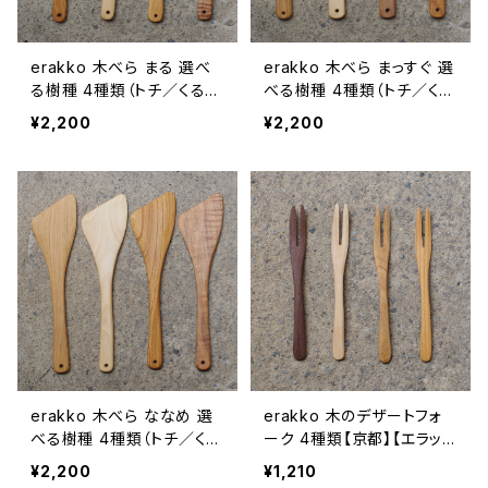
erakko 木べら まる 選べ
erakko 木べら まっすぐ 選
る樹種 4種類（トチ／くるみ
べる樹種 4種類（トチ／くる
／チェリー／ケヤキ）【京都】
み／チェリー／ケヤキ）【京
¥2,200
¥2,200
【エラッコ】【柴田漆工房】
都】【エラッコ】【柴田漆工
【料理道具】【調理道具】【ギ
房】【料理道具】【調理道具】
フト プレゼント】【父の日 お
【ギフト プレゼント】【父の日
誕生日】
お誕生日】
erakko 木べら ななめ 選
erakko 木のデザートフォ
べる樹種 4種類（トチ／くる
ーク 4種類【京都】【エラッ
み／チェリー／ケヤキ）【京
コ】【柴田漆工房】【キャンプ
¥2,200
¥1,210
都】【エラッコ】【柴田漆工
ギア】【カトラリー】【ギフト