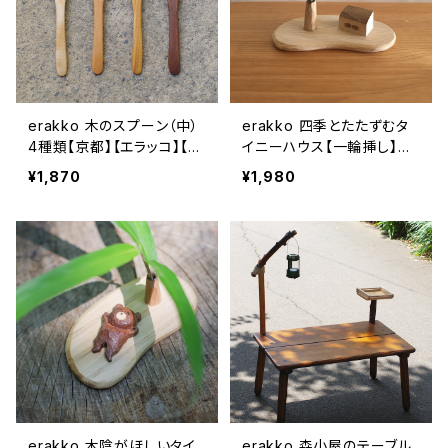
erakko 木のスプーン（中）
erakko 四季とたたずむタ
4種類【京都】【エラッコ】【柴
イニーハウス【一輪挿し】
田漆工房】【キャンプギア】
【京都】【エラッコ】【柴田漆
¥1,870
¥1,980
【カトラリー】【ギフト プレゼ
工房】【ギフト プレゼント】
ント】【父の日 お誕生日】
【父の日 お誕生日】
erakko 木陰がほしいタイ
erakko 森小屋のテーブル