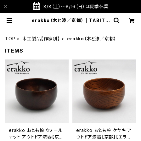
8/8（土）～8/16（日）は夏季休業
erakko（木と漆／京都） | TABITO
TE STORE 旅と手仕事の店
TOP
木工製品【作家別】
erakko（木と漆／京都）
ITEMS
erakko おとも椀 ウォール
erakko おとも椀 ケヤキ ア
ナット アウトドア漆器【京
ウトドア漆器【京都】【エラッ