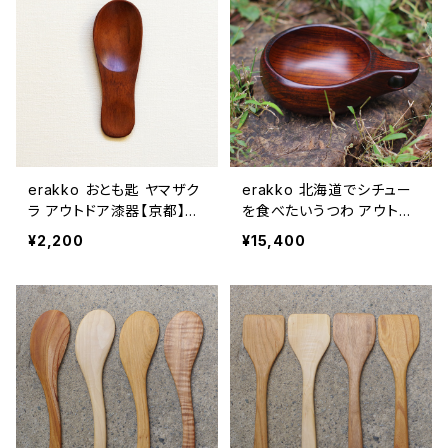
erakko おとも匙 ヤマザク
erakko 北海道でシチュー
ラ アウトドア漆器【京都】
を食べたいうつわ アウトド
【エラッコ】【柴田漆工房】【ミ
ア漆器【京都】【エラッコ】
¥2,200
¥15,400
ニスプーン】【キャンプギア】
【柴田漆工房】【伝統工芸
【ギフト プレゼント】【父の日
品】【スープカップ】【汁椀】
お誕生日】
【キャンプギア】【ギフト プレ
ゼント】【父の日 お誕生日】