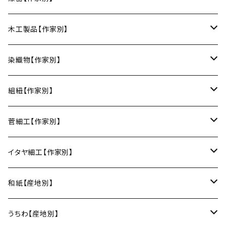
丸皿
小鉢
ご飯茶碗
HORITSUKE（瀬戸焼／愛知）
中田漆木（香川）
木工製品【作家別】
楕円皿
中鉢
馬の目皿
庵治漆 -AJIURUSHI
お椀・ボウル
AND C（瀬戸焼／愛知）
erakko（京都）
りょうび庵（曲げわっぱ／秋田）
染織物【作家別】
長皿
大鉢
讃岐石地塗
お椀
湯呑・カップ
Trace Face（瀬戸焼／愛知）
suosikki（京都）
erakko（木と漆／京都）
藤本つむぎ工房（上田紬／長野）
組紐【作家別】
角皿
カレー皿
丼
マグカップ
うるしおいしおはし
巾着袋
酒器
m.m.d.（瀬戸焼／愛知）
甲斐のぶお工房（竹のカトラリー／大分）
清原遥（テキスタイル／滋賀）
昇苑くみひも（京都）
菅細工【作家別】
変形皿
フリーボウル
フリーカップ
ブックカバー
ぐい呑み・盃
KOMOREBI
リング
蓋物・キャニスター
LUC DE BOECK（京都）
藍染屋ほうね（藍染／静岡）
深江菅細工（大阪）
イタヤ細工【作家別】
スープカップ
カップ&ソーサー
がま口
徳利
朝焼け
ブレスレット
そば猪口
小山研一（京都）
京都のれん（風呂敷／京都）
角館イタヤ工芸（秋田）
和紙【産地別】
湯呑
ビアカップ
melt check
ヘアアクセサリー
小風呂敷（約50cm角）
箸・カトラリー
中村譲司（京都）
Sugee textile（国産手ぬぐい）
民芸イタヤ工房（秋田）
出雲民藝紙（島根）
うちわ【産地別】