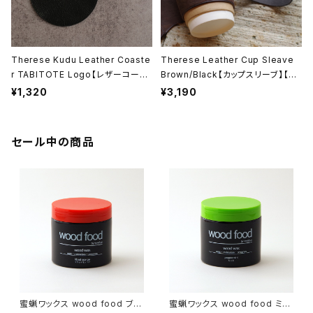
Therese Kudu Leather Coaste
Therese Leather Cup Sleave
r TABITOTE Logo【レザーコース
Brown/Black【カップスリーブ】【カ
ター】【本革製】【日本製】【ギフト プレ
ップホルダー】【本革製】【日本製】【テ
¥1,320
¥3,190
ゼント】【父の日 お誕生日】
レーズ】【レザークラフト】【ギフト プ
レゼント】【父の日 お誕生日】
セール中の商品
蜜蝋ワックス wood food ブラ
蜜蝋ワックス wood food ミン