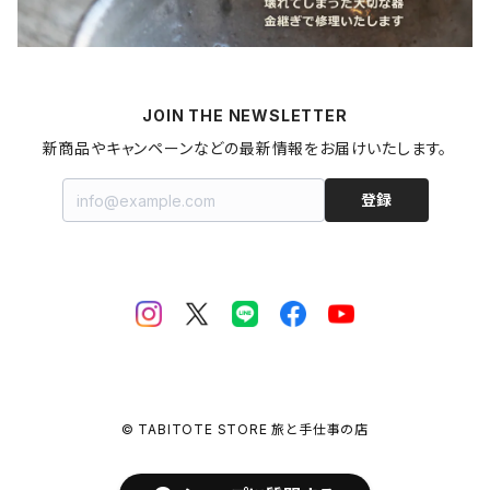
梅干し
パスタ
プリン
飲料
家具・インテリア
山形県
マヨネーズ
JOIN THE NEWSLETTER
甘酒
金継ぎキット
福島県
新商品やキャンペーンなどの最新情報をお届けいたします。
はちみつ
拭き漆キット
新潟県
登録
ジャム・コンポート
茨城県
栃木県
埼玉県
© TABITOTE STORE 旅と手仕事の店
千葉県