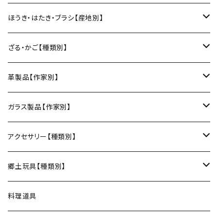
ワインカップ
geometry
ストラップ
2巾風呂敷（約70cm角）
箸
土鍋
俊彦窯（丹波焼／兵庫）
向井詩織（ブロックプリント／インド）
多羅富來和紙（愛媛）
房州うちわ（千葉）
ほうき・はたき・ブラシ【産地別】
日本酒グラス
カードケース
3巾風呂敷（約100cm角）
箸置き
鍋敷き・コースター
Fuji窯（備前焼／岡山）
八尾和紙（富山）
水うちわ（岐阜）
松本箒（長野）
ざる・かご【種類別】
片口酒器
スプーン
鍋敷き
仁堂窯 大森宏明（備前焼／岡山）
美濃和紙（岐阜）
棕櫚箒（和歌山）
盆ざる
革製品【作家別】
フォーク
ポットマット
梅山窯（砥部焼／愛媛）
和箒（栃木）
かご
Therese（奈良）
ガラス製品【作家別】
ナイフ
コースター
宗像窯（会津本郷焼／福島）
和箒（群馬）
Taiga Glass（群馬）
アクセサリー【種類別】
サーバー
松永窯（大堀相馬焼／福島）
ネックレス
郷土玩具【種類別】
菓子切
黒照 クロテラス（大堀相馬焼／福島）
ブレスレット
会津張り子（福島）
料理道具