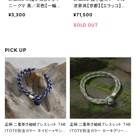
ニークマ 黒／茶色【一輪挿
漆家具【京都】【エラッコ】
し】【京都】【エラッコ】【柴田
【柴田漆工房】【座卓】【ロー
¥3,300
¥71,500
漆工房】【ギフト プレゼント】
テーブル】【送料無料】
【父の日 お誕生日】
SOLD OUT
PICK UP
正絹 二重巻き組紐ブレスレット TAB
正絹 二重巻き組紐ブレスレット TAB
ITOTE別注カラー ネイビー×サンド
ITOTE別注カラー カーキグリーン