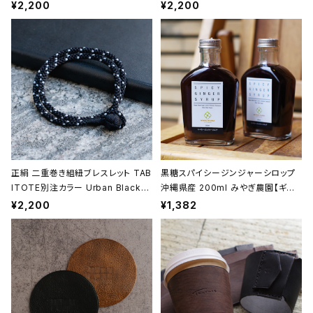
ベージュ 昇苑くみひも【京都】【組紐
昇苑くみひも【京都】【組紐アクセサリ
¥2,200
¥2,200
アクセサリー】【Kumihimo Bracel
ー】【Kumihimo Bracelet】【ギフト
et】【ギフト プレゼント】【父の日 お
プレゼント】【父の日 お誕生日】
誕生日】
正絹 二重巻き組紐ブレスレット TAB
黒糖スパイシージンジャーシロップ
ITOTE別注カラー Urban Black
沖縄県産 200ml みやぎ農園【ギフト
＜黒＞ 昇苑くみひも【京都】【組紐ア
プレゼント】【父の日 お誕生日】
¥2,200
¥1,382
クセサリー】【Kumihimo Bracele
t】【ギフト プレゼント】【父の日 お誕
生日】