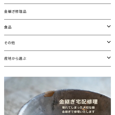
古谷製陶所（信楽焼／滋賀）
イヤリング・ピアス
金継ぎ修理品
山内卓夫（信楽焼／滋賀）
ヘアアクセサリー
食品
常陸窯いそべ陶苑（笠間焼／茨城）
スカーフリング
魚介類
その他
鯛
ストラップ
野菜
書籍・雑誌
産地から選ぶ
たこ
Standart
加工品
カレンダー
北海道
カレー
麺類
蜜蝋ワックス
青森県
燻製
うどん
スイーツ
アロマストーン
秋田県