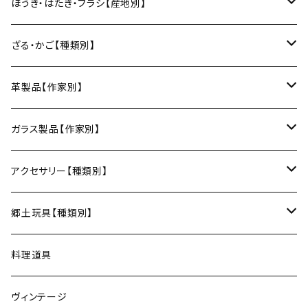
箸
土鍋
俊彦窯（丹波焼／兵庫）
向井詩織（ブロックプリント／インド）
多羅富來和紙（愛媛）
房州うちわ（千葉）
ほうき・はたき・ブラシ【産地別】
日本酒グラス
カードケース
3巾風呂敷（約100cm角）
箸置き
鍋敷き・コースター
Fuji窯（備前焼／岡山）
八尾和紙（富山）
水うちわ（岐阜）
松本箒（長野）
ざる・かご【種類別】
片口酒器
スプーン
鍋敷き
仁堂窯 大森宏明（備前焼／岡山）
美濃和紙（岐阜）
棕櫚箒（和歌山）
盆ざる
革製品【作家別】
フォーク
ポットマット
梅山窯（砥部焼／愛媛）
和箒（栃木）
かご
Therese（奈良）
ガラス製品【作家別】
ナイフ
コースター
宗像窯（会津本郷焼／福島）
和箒（群馬）
Taiga Glass（群馬）
アクセサリー【種類別】
サーバー
松永窯（大堀相馬焼／福島）
ネックレス
郷土玩具【種類別】
菓子切
黒照 クロテラス（大堀相馬焼／福島）
ブレスレット
会津張り子（福島）
料理道具
唐木田窯（松代焼／長野）
リング
ヴィンテージ