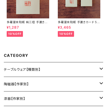
多羅富來和紙 純三椏 手漉き便
多羅富來和紙 手漉きカード 50
箋 10枚入り【伊予和紙】【愛媛県
枚入り【伊予和紙】【愛媛県四国
¥1,287
¥3,465
四国中央市】【伝統工芸品】【民
中央市】【伝統工芸品】【民藝品】
藝品】【ギフト プレゼント】【父の
【ギフト プレゼント】【父の日 お
10%OFF
10%OFF
日 お誕生日】
誕生日】
CATEGORY
テーブルウェア【種類別】
お皿
陶磁器【作家別】
豆皿
小鉢・中鉢・大鉢
小春花窯（瀬戸焼／愛知）
漆器【作家別】