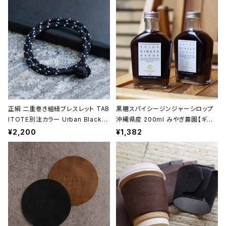
et】【ギフト プレゼント】【父の日 お
プレゼント】【父の日 お誕生日】
誕生日】
正絹 二重巻き組紐ブレスレット TAB
黒糖スパイシージンジャーシロップ
ITOTE別注カラー Urban Black
沖縄県産 200ml みやぎ農園【ギフト
＜黒＞ 昇苑くみひも【京都】【組紐ア
プレゼント】【父の日 お誕生日】
¥2,200
¥1,382
クセサリー】【Kumihimo Bracele
t】【ギフト プレゼント】【父の日 お誕
生日】