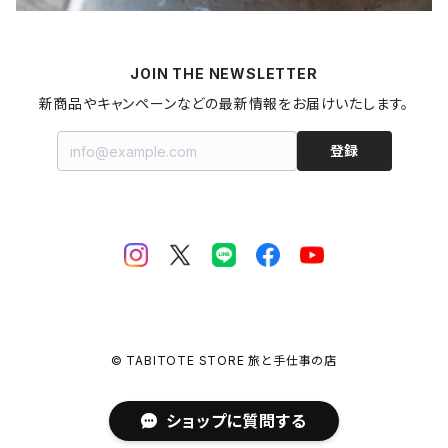
梅干し
パスタ
プリン
飲料
家具・インテリア
山形県
マヨネーズ
JOIN THE NEWSLETTER
甘酒
金継ぎキット
福島県
新商品やキャンペーンなどの最新情報をお届けいたします。
はちみつ
拭き漆キット
新潟県
登録
ジャム・コンポート
茨城県
栃木県
埼玉県
© TABITOTE STORE 旅と手仕事の店
千葉県
ショップに質問する