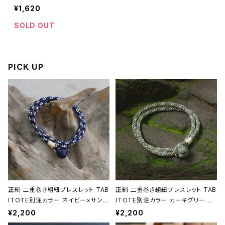
京焼【伝統工芸品】【民藝
¥1,620
品】【ギフト プレゼント】【父
の日 お誕生日】
SOLD OUT
PICK UP
正絹 二重巻き組紐ブレスレット TAB
正絹 二重巻き組紐ブレスレット TAB
ITOTE別注カラー ネイビー×サンド
ITOTE別注カラー カーキグリーン
ベージュ 昇苑くみひも【京都】【組紐
昇苑くみひも【京都】【組紐アクセサリ
¥2,200
¥2,200
アクセサリー】【Kumihimo Bracel
ー】【Kumihimo Bracelet】【ギフト