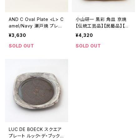
AND C Oval Plate <L> C
小山研一 黒彩 角皿 京焼
amel/Navy 瀬戸焼 プレー
【伝統工芸品】【民藝品】【ギ
ト 楕円皿【オーブン可】【エ
フト プレゼント】【父の日 お
¥3,630
¥4,320
ムエムヨシハシ】【伝統工芸
誕生日】
品】【民藝品】【ギフト プレゼ
SOLD OUT
SOLD OUT
ント】【父の日 お誕生日】
LUC DE BOECK スクエア
プレート ルック・デ・ブック