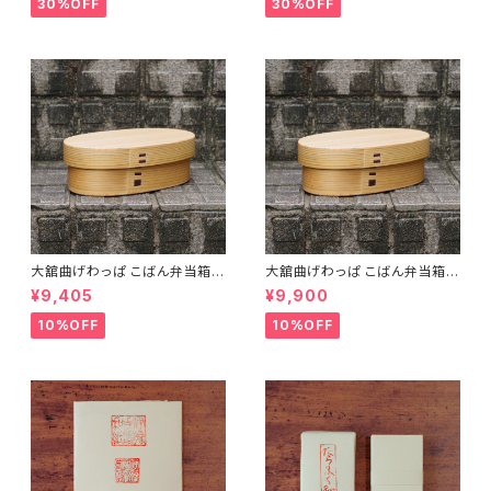
30%OFF
30%OFF
大舘曲げわっぱ こばん弁当箱
大舘曲げわっぱ こばん弁当箱
（小） りょうび庵 秋田県大舘市
（中） りょうび庵 秋田県大舘市
¥9,405
¥9,900
【伝統的工芸品】【民藝品】【ギフ
【伝統的工芸品】【民藝品】【ギフ
ト プレゼント】【父の日 お誕生
ト プレゼント】【父の日 お誕生
10%OFF
10%OFF
日】
日】