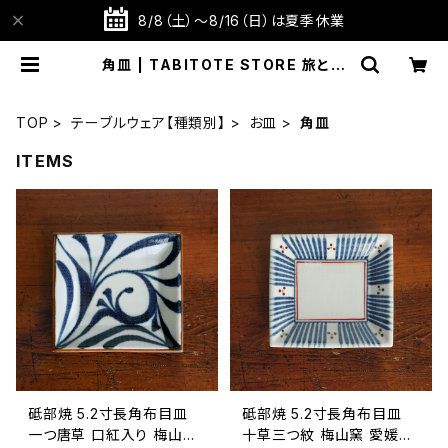
8/8（土）～8/16（日）は夏季休業
角皿 | TABITOTE STORE 旅と手
仕事の店
TOP
テーブルウェア【種類別】
お皿
角皿
ITEMS
砥部焼 5.2寸長角布目皿
砥部焼 5.2寸長角布目皿
一つ唐草 口紅入り 梅山窯
十草三つ紋 梅山窯 愛媛県