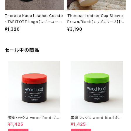
Therese Kudu Leather Coaste
Therese Leather Cup Sleave
r TABITOTE Logo【レザーコース
Brown/Black【カップスリーブ】【カ
ター】【本革製】【日本製】【ギフト プレ
ップホルダー】【本革製】【日本製】【テ
¥1,320
¥3,190
ゼント】【父の日 お誕生日】
レーズ】【レザークラフト】【ギフト プ
レゼント】【父の日 お誕生日】
セール中の商品
蜜蝋ワックス wood food ブラ
蜜蝋ワックス wood food ミン
ッドオレンジ【DIY】【木工】【ギフ
ト【DIY】【木工】【ギフト プレゼン
¥1,425
¥1,425
ト プレゼント】【父の日 お誕生
ト】【父の日 お誕生日】
日】