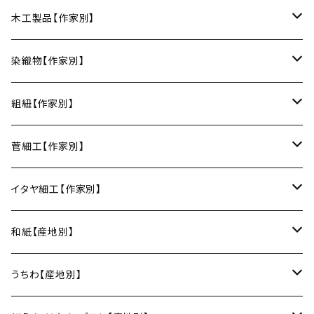
丸皿
小鉢
ご飯茶碗
HORITSUKE（瀬戸焼／愛知）
中田漆木（香川）
木工製品【作家別】
楕円皿
中鉢
馬の目皿
庵治漆 -AJIURUSHI
お椀・ボウル
AND C（瀬戸焼／愛知）
erakko（京都）
りょうび庵（曲げわっぱ／秋田）
染織物【作家別】
長皿
大鉢
讃岐石地塗
お椀
湯呑・カップ
Trace Face（瀬戸焼／愛知）
suosikki（京都）
erakko（木と漆／京都）
藤本つむぎ工房（上田紬／長野）
組紐【作家別】
角皿
カレー皿
丼
マグカップ
うるしおいしおはし
巾着袋
酒器
m.m.d.（瀬戸焼／愛知）
甲斐のぶお工房（竹のカトラリー／大分）
清原遥（テキスタイル／滋賀）
昇苑くみひも（京都）
菅細工【作家別】
変形皿
フリーボウル
フリーカップ
ブックカバー
ぐい呑み・盃
KOMOREBI
リング
蓋物・キャニスター
LUC DE BOECK（京都）
藍染屋ほうね（藍染／静岡）
深江菅細工（大阪）
イタヤ細工【作家別】
スープカップ
カップ&ソーサー
がま口
徳利
朝焼け
ブレスレット
そば猪口
小山研一（京都）
京都のれん（風呂敷／京都）
角館イタヤ工芸（秋田）
和紙【産地別】
湯呑
ビアカップ
melt check
ヘアアクセサリー
小風呂敷（約50cm角）
箸・カトラリー
中村譲司（京都）
Sugee textile（国産手ぬぐい）
民芸イタヤ工房（秋田）
出雲民藝紙（島根）
うちわ【産地別】
ワインカップ
geometry
ストラップ
2巾風呂敷（約70cm角）