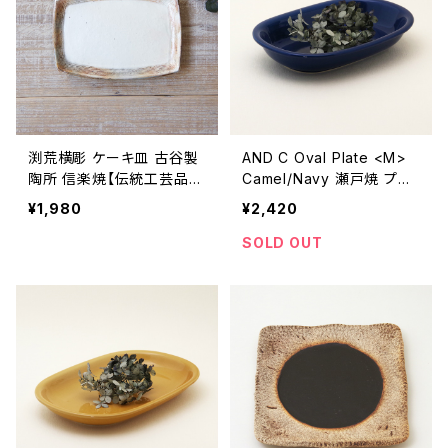
渕荒横彫 ケーキ皿 古谷製
AND C Oval Plate <M>
陶所 信楽焼【伝統工芸品】
Camel/Navy 瀬戸焼 プレ
【民藝品】【ギフト プレゼン
ート 楕円皿 【オーブン可】
¥1,980
¥2,420
ト】【父の日 お誕生日】
【エムエムヨシハシ】【伝統
工芸品】【民藝品】【ギフト プ
SOLD OUT
レゼント】【父の日 お誕生
日】