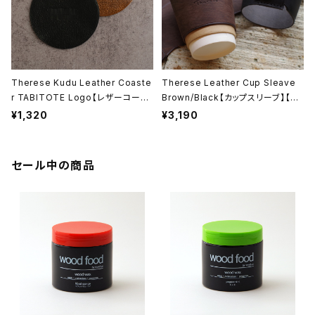
Therese Kudu Leather Coaste
Therese Leather Cup Sleave
r TABITOTE Logo【レザーコース
Brown/Black【カップスリーブ】【カ
ター】【本革製】【日本製】【ギフト プレ
ップホルダー】【本革製】【日本製】【テ
¥1,320
¥3,190
ゼント】【父の日 お誕生日】
レーズ】【レザークラフト】【ギフト プ
レゼント】【父の日 お誕生日】
セール中の商品