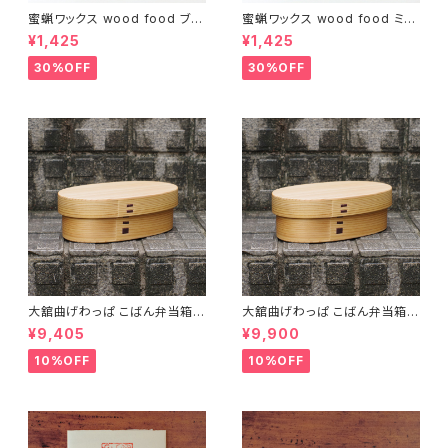
蜜蝋ワックス wood food ブラ
蜜蝋ワックス wood food ミン
ッドオレンジ【DIY】【木工】【ギフ
ト【DIY】【木工】【ギフト プレゼン
¥1,425
¥1,425
ト プレゼント】【父の日 お誕生
ト】【父の日 お誕生日】
日】
30%OFF
30%OFF
大舘曲げわっぱ こばん弁当箱
大舘曲げわっぱ こばん弁当箱
（小） りょうび庵 秋田県大舘市
（中） りょうび庵 秋田県大舘市
¥9,405
¥9,900
【伝統的工芸品】【民藝品】【ギフ
【伝統的工芸品】【民藝品】【ギフ
ト プレゼント】【父の日 お誕生
ト プレゼント】【父の日 お誕生
10%OFF
10%OFF
日】
日】