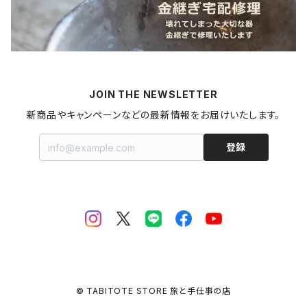
燻製
うどん
スイーツ
アロマストーン
秋田県
梅干し
パスタ
プリン
飲料
家具・インテリア
山形県
マヨネーズ
JOIN THE NEWSLETTER
甘酒
金継ぎキット
福島県
新商品やキャンペーンなどの最新情報をお届けいたします。
はちみつ
拭き漆キット
新潟県
登録
ジャム・コンポート
茨城県
栃木県
埼玉県
© TABITOTE STORE 旅と手仕事の店