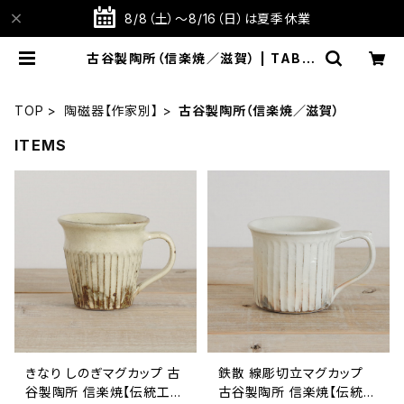
8/8（土）～8/16（日）は夏季休業
古谷製陶所（信楽焼／滋賀） | TABIT
OTE STORE 旅と手仕事の店
TOP
陶磁器【作家別】
古谷製陶所（信楽焼／滋賀）
ITEMS
きなり しのぎマグカップ 古
鉄散 線彫切立マグカップ
谷製陶所 信楽焼【伝統工芸
古谷製陶所 信楽焼【伝統工