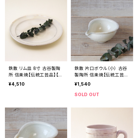
鉄散 リム皿 8寸 古谷製陶
鉄散 片口ボウル（小） 古谷
所 信楽焼【伝統工芸品】【民
製陶所 信楽焼【伝統工芸
藝品】【ギフト プレゼント】
品】【民藝品】【ギフト プレゼ
¥4,510
¥1,540
【父の日 お誕生日】
ント】【父の日 お誕生日】
SOLD OUT