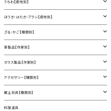
小風呂敷（約50cm角）
箸・カトラリー
中村譲司（京都）
Sugee textile（国産手ぬぐい）
民芸イタヤ工房（秋田）
出雲民藝紙（島根）
うちわ【産地別】
ワインカップ
geometry
ストラップ
2巾風呂敷（約70cm角）
箸
土鍋
俊彦窯（丹波焼／兵庫）
向井詩織（ブロックプリント／インド）
多羅富來和紙（愛媛）
房州うちわ（千葉）
ほうき・はたき・ブラシ【産地別】
日本酒グラス
カードケース
3巾風呂敷（約100cm角）
箸置き
鍋敷き・コースター
Fuji窯（備前焼／岡山）
八尾和紙（富山）
水うちわ（岐阜）
松本箒（長野）
ざる・かご【種類別】
片口酒器
スプーン
鍋敷き
仁堂窯 大森宏明（備前焼／岡山）
美濃和紙（岐阜）
棕櫚箒（和歌山）
盆ざる
革製品【作家別】
フォーク
ポットマット
梅山窯（砥部焼／愛媛）
和箒（栃木）
かご
Therese（奈良）
ガラス製品【作家別】
ナイフ
コースター
宗像窯（会津本郷焼／福島）
和箒（群馬）
Taiga Glass（群馬）
アクセサリー【種類別】
サーバー
松永窯（大堀相馬焼／福島）
ネックレス
郷土玩具【種類別】
菓子切
黒照 クロテラス（大堀相馬焼／福島）
ブレスレット
会津張り子（福島）
料理道具