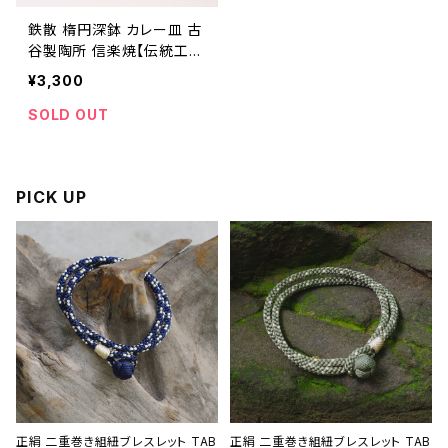
鉄散 楕円深鉢 カレー皿 古
谷製陶所 信楽焼【伝統工芸
品】【民藝品】【ギフト プレゼ
¥3,300
ント】【父の日 お誕生日】
SOLD OUT
PICK UP
正絹 二重巻き組紐ブレスレット TAB
正絹 二重巻き組紐ブレスレット TAB