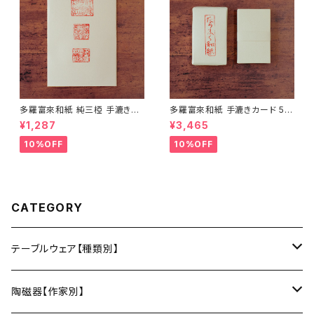
多羅富來和紙 純三椏 手漉き便
多羅富來和紙 手漉きカード 50
箋 10枚入り【伊予和紙】【愛媛県
枚入り【伊予和紙】【愛媛県四国
¥1,287
¥3,465
四国中央市】【伝統工芸品】【民
中央市】【伝統工芸品】【民藝品】
藝品】【ギフト プレゼント】【父の
【ギフト プレゼント】【父の日 お
10%OFF
10%OFF
日 お誕生日】
誕生日】
CATEGORY
テーブルウェア【種類別】
お皿
陶磁器【作家別】