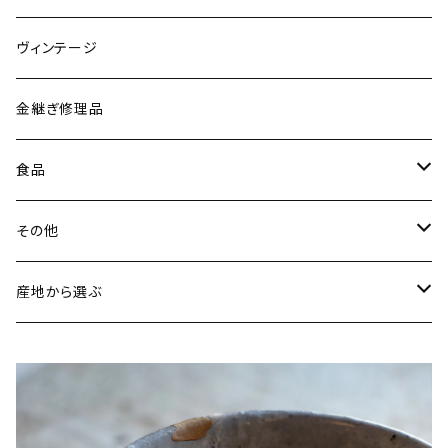
唐木田窯（松代焼／長野）
リング
ヴィンテージ
古谷製陶所（信楽焼／滋賀）
イヤリング・ピアス
金継ぎ修理品
山内卓夫（信楽焼／滋賀）
ヘアアクセサリー
食品
常陸窯いそべ陶苑（笠間焼／茨城）
スカーフリング
魚介類
その他
鯛
ストラップ
野菜
書籍・雑誌
産地から選ぶ
たこ
Standart
加工品
カレンダー
北海道
カレー
麺類
蜜蝋ワックス
青森県