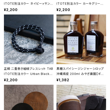
ITOTE別注カラー ネイビー×サンド
ITOTE別注カラー カーキグリーン
ベージュ 昇苑くみひも【京都】【組紐
昇苑くみひも【京都】【組紐アクセサリ
¥2,200
¥2,200
アクセサリー】【Kumihimo Bracel
ー】【Kumihimo Bracelet】【ギフト
et】【ギフト プレゼント】【父の日 お
プレゼント】【父の日 お誕生日】
誕生日】
正絹 二重巻き組紐ブレスレット TAB
黒糖スパイシージンジャーシロップ
ITOTE別注カラー Urban Black
沖縄県産 200ml みやぎ農園【ギフト
＜黒＞ 昇苑くみひも【京都】【組紐ア
プレゼント】【父の日 お誕生日】
¥2,200
¥1,382
クセサリー】【Kumihimo Bracele
t】【ギフト プレゼント】【父の日 お誕
生日】