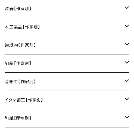
豆皿
小鉢・中鉢・大鉢
小春花窯（瀬戸焼／愛知）
漆器【作家別】
丸皿
小鉢
ご飯茶碗
HORITSUKE（瀬戸焼／愛知）
中田漆木（香川）
木工製品【作家別】
楕円皿
中鉢
馬の目皿
庵治漆 -AJIURUSHI
お椀・ボウル
AND C（瀬戸焼／愛知）
erakko（京都）
りょうび庵（曲げわっぱ／秋田）
染織物【作家別】
長皿
大鉢
讃岐石地塗
お椀
湯呑・カップ
Trace Face（瀬戸焼／愛知）
suosikki（京都）
erakko（木と漆／京都）
藤本つむぎ工房（上田紬／長野）
組紐【作家別】
角皿
カレー皿
丼
マグカップ
うるしおいしおはし
巾着袋
酒器
m.m.d.（瀬戸焼／愛知）
甲斐のぶお工房（竹のカトラリー／大分）
清原遥（テキスタイル／滋賀）
昇苑くみひも（京都）
菅細工【作家別】
変形皿
フリーボウル
フリーカップ
ブックカバー
ぐい呑み・盃
KOMOREBI
リング
蓋物・キャニスター
LUC DE BOECK（京都）
藍染屋ほうね（藍染／静岡）
深江菅細工（大阪）
イタヤ細工【作家別】
スープカップ
カップ&ソーサー
がま口
徳利
朝焼け
ブレスレット
そば猪口
小山研一（京都）
京都のれん（風呂敷／京都）
角館イタヤ工芸（秋田）
和紙【産地別】
湯呑
ビアカップ
melt check
ヘアアクセサリー