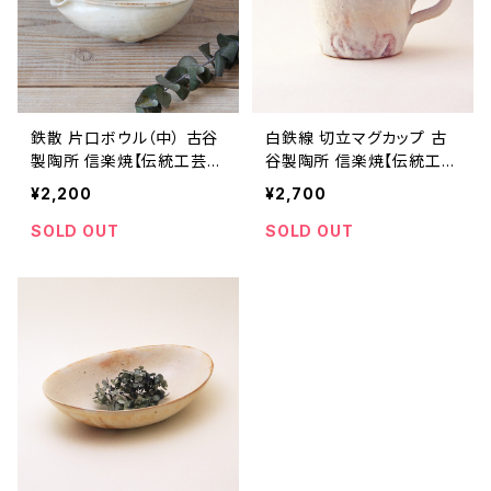
鉄散 片口ボウル（中） 古谷
白鉄線 切立マグカップ 古
製陶所 信楽焼【伝統工芸
谷製陶所 信楽焼【伝統工芸
品】【民藝品】【ギフト プレゼ
品】【民藝品】【ギフト プレゼ
¥2,200
¥2,700
ント】【父の日 お誕生日】
ント】【父の日 お誕生日】
SOLD OUT
SOLD OUT