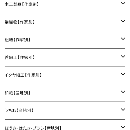
丸皿
小鉢
ご飯茶碗
HORITSUKE（瀬戸焼／愛知）
中田漆木（香川）
木工製品【作家別】
楕円皿
中鉢
馬の目皿
庵治漆 -AJIURUSHI
お椀・ボウル
AND C（瀬戸焼／愛知）
erakko（京都）
りょうび庵（曲げわっぱ／秋田）
染織物【作家別】
長皿
大鉢
讃岐石地塗
お椀
湯呑・カップ
Trace Face（瀬戸焼／愛知）
suosikki（京都）
erakko（木と漆／京都）
藤本つむぎ工房（上田紬／長野）
組紐【作家別】
角皿
カレー皿
丼
マグカップ
うるしおいしおはし
巾着袋
酒器
m.m.d.（瀬戸焼／愛知）
甲斐のぶお工房（竹のカトラリー／大分）
清原遥（テキスタイル／滋賀）
昇苑くみひも（京都）
菅細工【作家別】
変形皿
フリーボウル
フリーカップ
ブックカバー
ぐい呑み・盃
KOMOREBI
リング
蓋物・キャニスター
LUC DE BOECK（京都）
藍染屋ほうね（藍染／静岡）
深江菅細工（大阪）
イタヤ細工【作家別】
スープカップ
カップ&ソーサー
がま口
徳利
朝焼け
ブレスレット
そば猪口
小山研一（京都）
京都のれん（風呂敷／京都）
角館イタヤ工芸（秋田）
和紙【産地別】
湯呑
ビアカップ
melt check
ヘアアクセサリー
小風呂敷（約50cm角）
箸・カトラリー
中村譲司（京都）
Sugee textile（国産手ぬぐい）
民芸イタヤ工房（秋田）
出雲民藝紙（島根）
うちわ【産地別】
ワインカップ
geometry
ストラップ
2巾風呂敷（約70cm角）
箸
土鍋
俊彦窯（丹波焼／兵庫）
向井詩織（ブロックプリント／インド）
多羅富來和紙（愛媛）
房州うちわ（千葉）
ほうき・はたき・ブラシ【産地別】