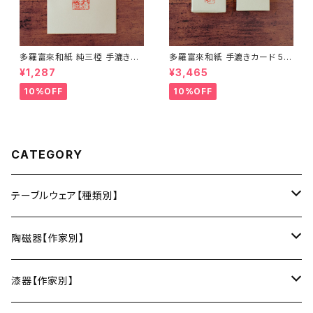
多羅富來和紙 純三椏 手漉き便
多羅富來和紙 手漉きカード 50
箋 10枚入り【伊予和紙】【愛媛県
枚入り【伊予和紙】【愛媛県四国
¥1,287
¥3,465
四国中央市】【伝統工芸品】【民
中央市】【伝統工芸品】【民藝品】
藝品】【ギフト プレゼント】【父の
【ギフト プレゼント】【父の日 お
10%OFF
10%OFF
日 お誕生日】
誕生日】
CATEGORY
テーブルウェア【種類別】
お皿
陶磁器【作家別】
豆皿
小鉢・中鉢・大鉢
小春花窯（瀬戸焼／愛知）
漆器【作家別】