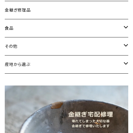
古谷製陶所（信楽焼／滋賀）
イヤリング・ピアス
金継ぎ修理品
山内卓夫（信楽焼／滋賀）
ヘアアクセサリー
食品
常陸窯いそべ陶苑（笠間焼／茨城）
スカーフリング
魚介類
その他
鯛
ストラップ
野菜
書籍・雑誌
産地から選ぶ
たこ
Standart
加工品
カレンダー
北海道
カレー
麺類
蜜蝋ワックス
青森県
燻製
うどん
スイーツ
アロマストーン
秋田県