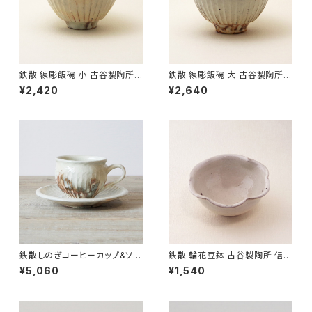
鉄散 線彫飯碗 小 古谷製陶所
鉄散 線彫飯碗 大 古谷製陶所
信楽焼【伝統工芸品】【民藝品】
信楽焼【伝統工芸品】【民藝品】
¥2,420
¥2,640
【ギフト プレゼント】【父の日 お
【ギフト プレゼント】【父の日 お
誕生日】
誕生日】
鉄散しのぎコーヒーカップ&ソー
鉄散 輪花豆鉢 古谷製陶所 信楽
サー 古谷製陶所 信楽焼【伝統
焼【伝統工芸品】【民藝品】【ギフ
¥5,060
¥1,540
工芸品】【民藝品】【ギフト プレゼ
ト プレゼント】【父の日 お誕生
ント】【父の日 お誕生日】
日】