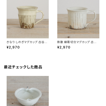
きなり しのぎマグカップ 古谷製
鉄散 線彫切立マグカップ 古谷
陶所 信楽焼【伝統工芸品】【民藝
製陶所 信楽焼【伝統工芸品】【民
¥2,970
¥2,970
品】【ギフト プレゼント】【父の日
藝品】【ギフト プレゼント】【父の
お誕生日】
日 お誕生日】
最近チェックした商品