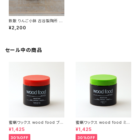
鉄散 りんご小鉢 古谷製陶所 信
楽焼【伝統工芸品】【民藝品】【ギ
¥2,200
フト プレゼント】【父の日 お誕生
日】
セール中の商品
蜜蝋ワックス wood food ブラ
蜜蝋ワックス wood food ミン
ッドオレンジ【DIY】【木工】【ギフ
ト【DIY】【木工】【ギフト プレゼン
¥1,425
¥1,425
ト プレゼント】【父の日 お誕生
ト】【父の日 お誕生日】
日】
30%OFF
30%OFF