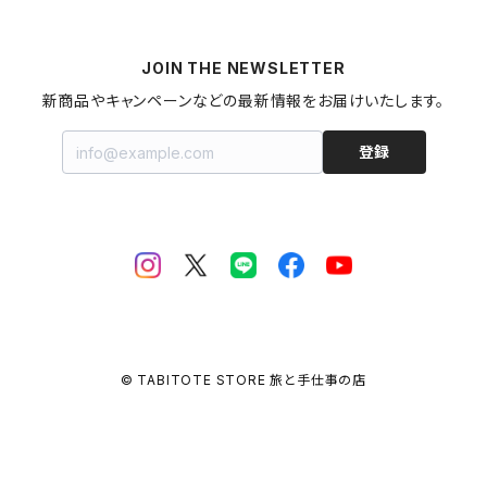
梅干し
パスタ
プリン
飲料
家具・インテリア
山形県
マヨネーズ
JOIN THE NEWSLETTER
甘酒
金継ぎキット
福島県
新商品やキャンペーンなどの最新情報をお届けいたします。
はちみつ
拭き漆キット
新潟県
登録
ジャム・コンポート
茨城県
栃木県
埼玉県
© TABITOTE STORE 旅と手仕事の店
千葉県
東京都