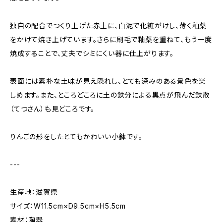
独自の配合でつくり上げた赤土に、白泥で化粧がけし、薄く釉薬
をかけて焼き上げています。さらに刷毛で釉薬を重ねて、もう一度
焼成することで、丈夫でシミにくい器に仕上がります。
表面には素朴な土味が見え隠れし、とても深みのある景色を楽
しめます。また、ところどころに土の鉄分による黒点が飛んだ鉄散
（てつさん）も見どころです。
りんごの形をしたとてもかわいい小鉢です。
---
生産地：滋賀県
サイズ：W11.5cm×D9.5cm×H5.5cm
素材：陶器