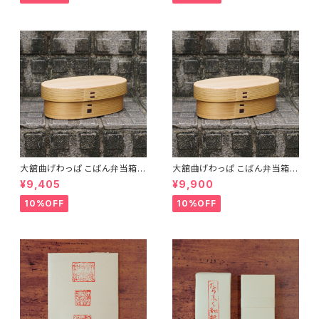
大舘曲げわっぱ こばん弁当箱
大舘曲げわっぱ こばん弁当箱
（小） りょうび庵 秋田県大舘市
（中） りょうび庵 秋田県大舘市
¥9,405
¥9,900
【伝統的工芸品】【民藝品】【ギフ
【伝統的工芸品】【民藝品】【ギフ
ト プレゼント】【父の日 お誕生
ト プレゼント】【父の日 お誕生
10%OFF
10%OFF
日】
日】