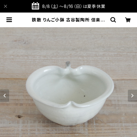
8/8（土）～8/16（日）は夏季休業
鉄散 りんご小鉢 古谷製陶所 信楽焼
【伝統工芸品】【民藝品】【ギフト プレ
ゼント】【父の日 お誕生日】 | TABIT
OTE STORE 旅と手仕事の店