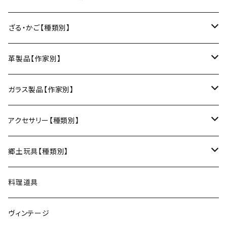
日本酒グラス
カードケース
3巾風呂敷（約100cm角）
箸置き
鍋敷き・コースター
Fuji窯（備前焼／岡山）
八尾和紙（富山）
水うちわ（岐阜）
松本箒（長野）
ざる・かご【種類別】
片口酒器
スプーン
鍋敷き
仁堂窯 大森宏明（備前焼／岡山）
美濃和紙（岐阜）
棕櫚箒（和歌山）
盆ざる
革製品【作家別】
フォーク
ポットマット
梅山窯（砥部焼／愛媛）
和箒（栃木）
かご
Therese（奈良）
ガラス製品【作家別】
ナイフ
コースター
宗像窯（会津本郷焼／福島）
和箒（群馬）
Taiga Glass（群馬）
アクセサリー【種類別】
サーバー
松永窯（大堀相馬焼／福島）
ネックレス
郷土玩具【種類別】
菓子切
黒照 クロテラス（大堀相馬焼／福島）
ブレスレット
会津張り子（福島）
料理道具
唐木田窯（松代焼／長野）
リング
ヴィンテージ