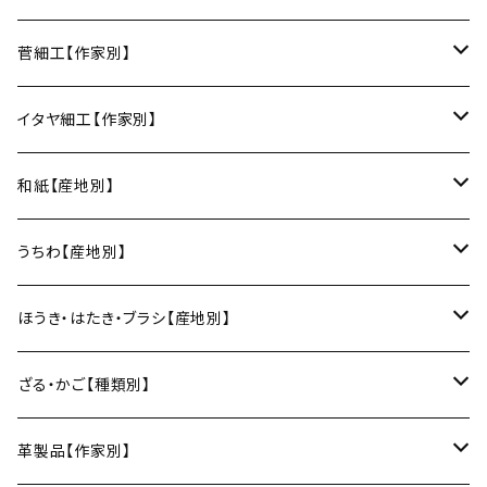
角皿
カレー皿
丼
マグカップ
うるしおいしおはし
巾着袋
酒器
m.m.d.（瀬戸焼／愛知）
甲斐のぶお工房（竹のカトラリー／大分）
清原遥（テキスタイル／滋賀）
昇苑くみひも（京都）
菅細工【作家別】
変形皿
フリーボウル
フリーカップ
ブックカバー
ぐい呑み・盃
KOMOREBI
リング
蓋物・キャニスター
LUC DE BOECK（京都）
藍染屋ほうね（藍染／静岡）
深江菅細工（大阪）
イタヤ細工【作家別】
スープカップ
カップ&ソーサー
がま口
徳利
朝焼け
ブレスレット
そば猪口
小山研一（京都）
京都のれん（風呂敷／京都）
角館イタヤ工芸（秋田）
和紙【産地別】
湯呑
ビアカップ
melt check
ヘアアクセサリー
小風呂敷（約50cm角）
箸・カトラリー
中村譲司（京都）
Sugee textile（国産手ぬぐい）
民芸イタヤ工房（秋田）
出雲民藝紙（島根）
うちわ【産地別】
ワインカップ
geometry
ストラップ
2巾風呂敷（約70cm角）
箸
土鍋
俊彦窯（丹波焼／兵庫）
向井詩織（ブロックプリント／インド）
多羅富來和紙（愛媛）
房州うちわ（千葉）
ほうき・はたき・ブラシ【産地別】
日本酒グラス
カードケース
3巾風呂敷（約100cm角）
箸置き
鍋敷き・コースター
Fuji窯（備前焼／岡山）
八尾和紙（富山）
水うちわ（岐阜）
松本箒（長野）
ざる・かご【種類別】
片口酒器
スプーン
鍋敷き
仁堂窯 大森宏明（備前焼／岡山）
美濃和紙（岐阜）
棕櫚箒（和歌山）
盆ざる
革製品【作家別】