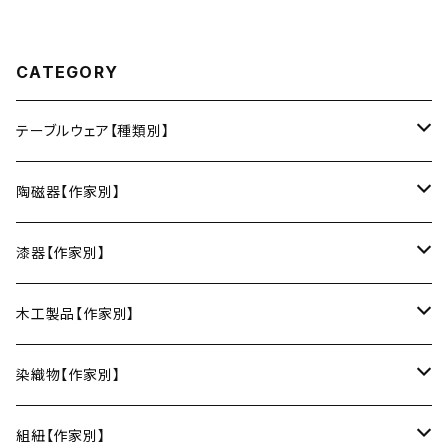
CATEGORY
テーブルウェア【種類別】
お皿
陶磁器【作家別】
豆皿
小鉢・中鉢・大鉢
小春花窯（瀬戸焼／愛知）
漆器【作家別】
丸皿
小鉢
ご飯茶碗
HORITSUKE（瀬戸焼／愛知）
中田漆木（香川）
木工製品【作家別】
楕円皿
中鉢
馬の目皿
庵治漆 -AJIURUSHI
お椀・ボウル
AND C（瀬戸焼／愛知）
erakko（京都）
りょうび庵（曲げわっぱ／秋田）
染織物【作家別】
長皿
大鉢
讃岐石地塗
お椀
湯呑・カップ
Trace Face（瀬戸焼／愛知）
suosikki（京都）
erakko（木と漆／京都）
藤本つむぎ工房（上田紬／長野）
組紐【作家別】