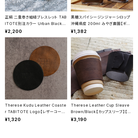
正絹 二重巻き組紐ブレスレット TAB
黒糖スパイシージンジャーシロップ
ITOTE別注カラー Urban Black
沖縄県産 200ml みやぎ農園【ギフト
＜黒＞ 昇苑くみひも【京都】【組紐ア
プレゼント】【父の日 お誕生日】
¥2,200
¥1,382
クセサリー】【Kumihimo Bracele
t】【ギフト プレゼント】【父の日 お誕
生日】
Therese Kudu Leather Coaste
Therese Leather Cup Sleave
r TABITOTE Logo【レザーコース
Brown/Black【カップスリーブ】【カ
ター】【本革製】【日本製】【ギフト プレ
ップホルダー】【本革製】【日本製】【テ
¥1,320
¥3,190
ゼント】【父の日 お誕生日】
レーズ】【レザークラフト】【ギフト プ
レゼント】【父の日 お誕生日】