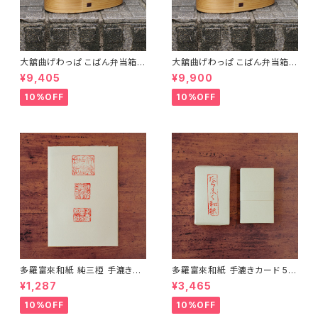
大舘曲げわっぱ こばん弁当箱
大舘曲げわっぱ こばん弁当箱
（小） りょうび庵 秋田県大舘市
（中） りょうび庵 秋田県大舘市
¥9,405
¥9,900
【伝統的工芸品】【民藝品】【ギフ
【伝統的工芸品】【民藝品】【ギフ
ト プレゼント】【父の日 お誕生
ト プレゼント】【父の日 お誕生
10%OFF
10%OFF
日】
日】
多羅富來和紙 純三椏 手漉き便
多羅富來和紙 手漉きカード 50
箋 10枚入り【伊予和紙】【愛媛県
枚入り【伊予和紙】【愛媛県四国
¥1,287
¥3,465
四国中央市】【伝統工芸品】【民
中央市】【伝統工芸品】【民藝品】
藝品】【ギフト プレゼント】【父の
【ギフト プレゼント】【父の日 お
10%OFF
10%OFF
日 お誕生日】
誕生日】