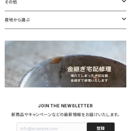
常陸窯いそべ陶苑（笠間焼／茨城）
スカーフリング
魚介類
その他
鯛
ストラップ
野菜
書籍・雑誌
産地から選ぶ
たこ
Standart
加工品
カレンダー
北海道
カレー
麺類
蜜蝋ワックス
青森県
燻製
うどん
スイーツ
アロマストーン
秋田県
梅干し
パスタ
プリン
飲料
家具・インテリア
山形県
マヨネーズ
JOIN THE NEWSLETTER
甘酒
金継ぎキット
福島県
新商品やキャンペーンなどの最新情報をお届けいたします。
はちみつ
拭き漆キット
新潟県
登録