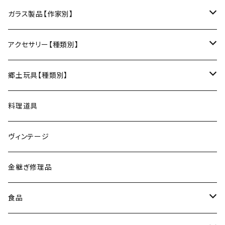
フォーク
ポットマット
梅山窯（砥部焼／愛媛）
和箒（栃木）
かご
Therese（奈良）
ガラス製品【作家別】
ナイフ
コースター
宗像窯（会津本郷焼／福島）
和箒（群馬）
Taiga Glass（群馬）
アクセサリー【種類別】
サーバー
松永窯（大堀相馬焼／福島）
ネックレス
郷土玩具【種類別】
菓子切
黒照 クロテラス（大堀相馬焼／福島）
ブレスレット
会津張り子（福島）
料理道具
唐木田窯（松代焼／長野）
リング
ヴィンテージ
古谷製陶所（信楽焼／滋賀）
イヤリング・ピアス
金継ぎ修理品
山内卓夫（信楽焼／滋賀）
ヘアアクセサリー
食品