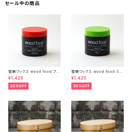
セール中の商品
蜜蝋ワックス wood food ブラ
蜜蝋ワックス wood food ミン
ッドオレンジ【DIY】【木工】【ギフ
ト【DIY】【木工】【ギフト プレゼン
¥1,425
¥1,425
ト プレゼント】【父の日 お誕生
ト】【父の日 お誕生日】
日】
30%OFF
30%OFF