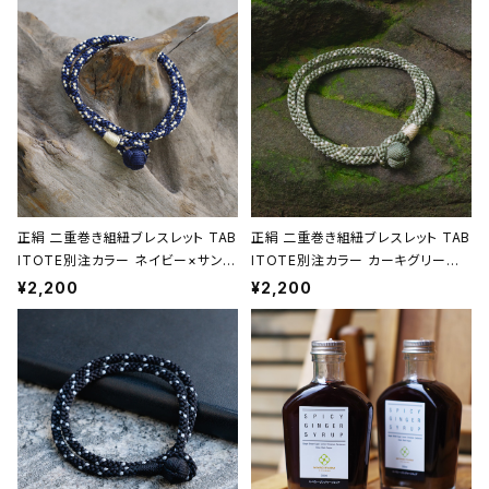
正絹 二重巻き組紐ブレスレット TAB
正絹 二重巻き組紐ブレスレット TAB
ITOTE別注カラー ネイビー×サンド
ITOTE別注カラー カーキグリーン
ベージュ 昇苑くみひも【京都】【組紐
昇苑くみひも【京都】【組紐アクセサリ
¥2,200
¥2,200
アクセサリー】【Kumihimo Bracel
ー】【Kumihimo Bracelet】【ギフト
et】【ギフト プレゼント】【父の日 お
プレゼント】【父の日 お誕生日】
誕生日】