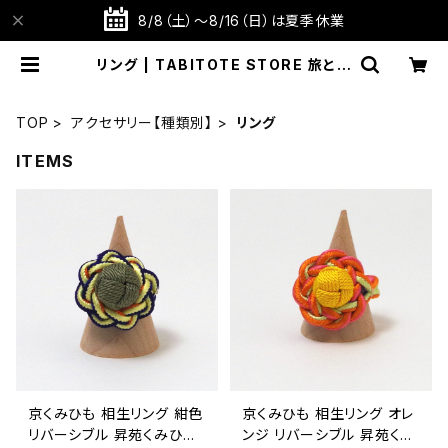
8/8（土）～8/16（日）は夏季休業
リング | TABITOTE STORE 旅と手
仕事の店
TOP
アクセサリー【種類別】
リング
ITEMS
京くみひも 相生リング 紺色
京くみひも 相生リング オレ
リバーシブル 昇苑くみひも
ンジ リバーシブル 昇苑くみ