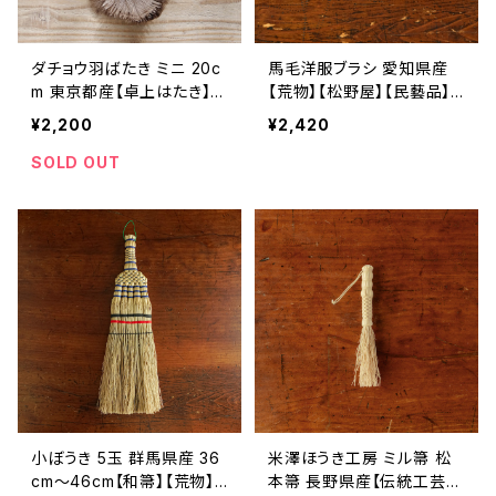
ダチョウ羽ばたき ミニ 20c
馬毛洋服ブラシ 愛知県産
m 東京都産【卓上はたき】
【荒物】【松野屋】【民藝品】
【掃除道具】【荒物】【松野
【ギフト プレゼント】【父の日
¥2,200
¥2,420
屋】【父の日 お誕生日】
お誕生日】
SOLD OUT
小ぼうき 5玉 群馬県産 36
米澤ほうき工房 ミル箒 松
cm〜46cm【和箒】【荒物】
本箒 長野県産【伝統工芸