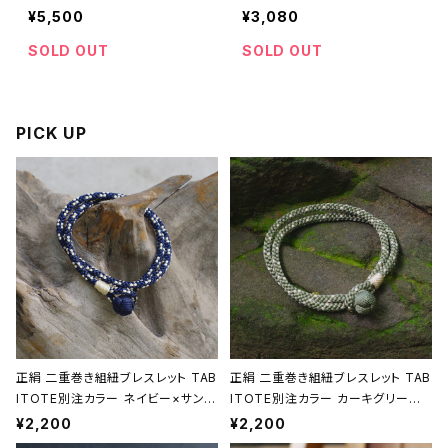
【松野屋】【民藝品】【父の日
品】【民藝品】【掃除道具】
¥5,500
¥3,080
お誕生日】
【ギフト プレゼント】【父の日
お誕生日】
SOLD OUT
SOLD OUT
PICK UP
正絹 二重巻き組紐ブレスレット TAB
正絹 二重巻き組紐ブレスレット TAB
ITOTE別注カラー ネイビー×サンド
ITOTE別注カラー カーキグリーン
ベージュ 昇苑くみひも【京都】【組紐
昇苑くみひも【京都】【組紐アクセサリ
¥2,200
¥2,200
アクセサリー】【Kumihimo Bracel
ー】【Kumihimo Bracelet】【ギフト