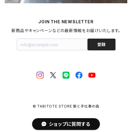
梅干し
パスタ
プリン
飲料
家具・インテリア
山形県
マヨネーズ
JOIN THE NEWSLETTER
甘酒
金継ぎキット
福島県
新商品やキャンペーンなどの最新情報をお届けいたします。
はちみつ
拭き漆キット
新潟県
登録
ジャム・コンポート
茨城県
栃木県
埼玉県
© TABITOTE STORE 旅と手仕事の店
千葉県
ショップに質問する