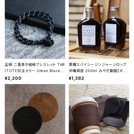
et】【ギフト プレゼント】【父の日 お
プレゼント】【父の日 お誕生日】
誕生日】
正絹 二重巻き組紐ブレスレット TAB
黒糖スパイシージンジャーシロップ
ITOTE別注カラー Urban Black
沖縄県産 200ml みやぎ農園【ギフト
＜黒＞ 昇苑くみひも【京都】【組紐ア
プレゼント】【父の日 お誕生日】
¥2,200
¥1,382
クセサリー】【Kumihimo Bracele
t】【ギフト プレゼント】【父の日 お誕
生日】