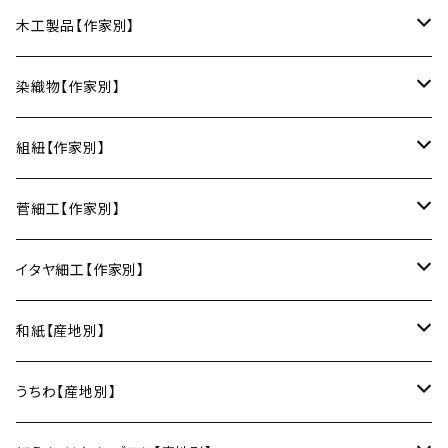
丸皿
小鉢
ご飯茶碗
HORITSUKE（瀬戸焼／愛知）
中田漆木（香川）
木工製品【作家別】
楕円皿
中鉢
馬の目皿
庵治漆 -AJIURUSHI
お椀・ボウル
AND C（瀬戸焼／愛知）
erakko（京都）
りょうび庵（曲げわっぱ／秋田）
染織物【作家別】
長皿
大鉢
讃岐石地塗
お椀
湯呑・カップ
Trace Face（瀬戸焼／愛知）
suosikki（京都）
erakko（木と漆／京都）
藤本つむぎ工房（上田紬／長野）
組紐【作家別】
角皿
カレー皿
丼
マグカップ
うるしおいしおはし
巾着袋
酒器
m.m.d.（瀬戸焼／愛知）
甲斐のぶお工房（竹のカトラリー／大分）
清原遥（テキスタイル／滋賀）
昇苑くみひも（京都）
菅細工【作家別】
変形皿
フリーボウル
フリーカップ
ブックカバー
ぐい呑み・盃
KOMOREBI
リング
蓋物・キャニスター
LUC DE BOECK（京都）
藍染屋ほうね（藍染／静岡）
深江菅細工（大阪）
イタヤ細工【作家別】
スープカップ
カップ&ソーサー
がま口
徳利
朝焼け
ブレスレット
そば猪口
小山研一（京都）
京都のれん（風呂敷／京都）
角館イタヤ工芸（秋田）
和紙【産地別】
湯呑
ビアカップ
melt check
ヘアアクセサリー
小風呂敷（約50cm角）
箸・カトラリー
中村譲司（京都）
Sugee textile（国産手ぬぐい）
民芸イタヤ工房（秋田）
出雲民藝紙（島根）
うちわ【産地別】
ワインカップ
geometry
ストラップ
2巾風呂敷（約70cm角）