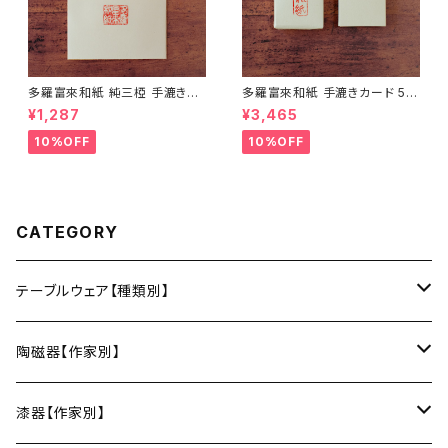
多羅富來和紙 純三椏 手漉き便
多羅富來和紙 手漉きカード 50
箋 10枚入り【伊予和紙】【愛媛県
枚入り【伊予和紙】【愛媛県四国
¥1,287
¥3,465
四国中央市】【伝統工芸品】【民
中央市】【伝統工芸品】【民藝品】
藝品】【ギフト プレゼント】【父の
【ギフト プレゼント】【父の日 お
10%OFF
10%OFF
日 お誕生日】
誕生日】
CATEGORY
テーブルウェア【種類別】
お皿
陶磁器【作家別】
豆皿
小鉢・中鉢・大鉢
小春花窯（瀬戸焼／愛知）
漆器【作家別】