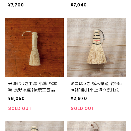
品】【民藝品】【掃除道具】
【民藝品】【掃除道具】【ギフ
¥7,700
¥7,040
【ギフト プレゼント】【父の日
ト プレゼント】【父の日 お誕
お誕生日】
生日】
米澤ほうき工房 小箒 松本
ミニほうき 栃木県産 約16c
箒 長野県産【伝統工芸品】
m【和箒】【卓上ほうき】【荒
【民藝品】【掃除道具】【ギフ
物】【松野屋】【民藝品】【父
¥6,050
¥2,970
ト プレゼント】【父の日 お誕
の日 お誕生日】
生日】
SOLD OUT
SOLD OUT