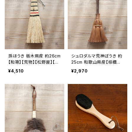
孫ほうき 栃木県産 約26cm
シュロダルマ荒神ぼうき 約
【和箒】【荒物】【松野屋】【民
25cm 和歌山県産【棕櫚箒】
藝品】【父の日 お誕生日】
【卓上ほうき】【掃除道具】
¥4,510
¥2,970
【荒物】【松野屋】【父の日 お
誕生日】