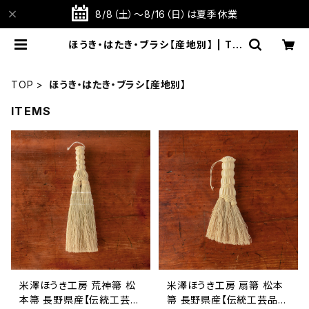
8/8（土）～8/16（日）は夏季休業
ほうき・はたき・ブラシ【産地別】 | TA
BITOTE STORE 旅と手仕事の店
TOP
ほうき・はたき・ブラシ【産地別】
ITEMS
米澤ほうき工房 荒神箒 松
米澤ほうき工房 扇箒 松本
本箒 長野県産【伝統工芸
箒 長野県産【伝統工芸品】