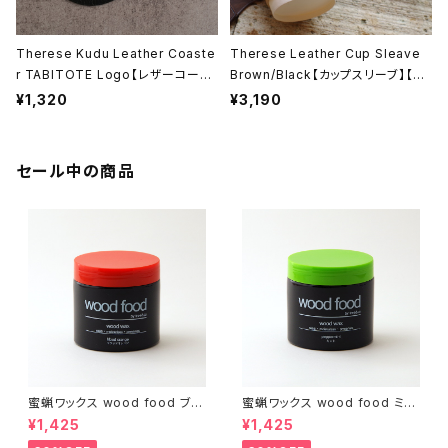
Therese Kudu Leather Coaste
Therese Leather Cup Sleave
r TABITOTE Logo【レザーコース
Brown/Black【カップスリーブ】【カ
ター】【本革製】【日本製】【ギフト プレ
ップホルダー】【本革製】【日本製】【テ
¥1,320
¥3,190
ゼント】【父の日 お誕生日】
レーズ】【レザークラフト】【ギフト プ
レゼント】【父の日 お誕生日】
セール中の商品
蜜蝋ワックス wood food ブラ
蜜蝋ワックス wood food ミン
ッドオレンジ【DIY】【木工】【ギフ
ト【DIY】【木工】【ギフト プレゼン
¥1,425
¥1,425
ト プレゼント】【父の日 お誕生
ト】【父の日 お誕生日】
日】