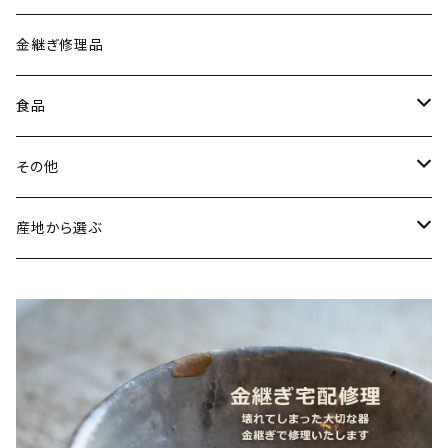
古谷製陶所（信楽焼／滋賀）
イヤリング・ピアス
金継ぎ修理品
山内卓夫（信楽焼／滋賀）
ヘアアクセサリー
食品
常陸窯いそべ陶苑（笠間焼／茨城）
スカーフリング
魚介類
その他
鯛
ストラップ
野菜
書籍・雑誌
産地から選ぶ
たこ
Standart
加工品
カレンダー
北海道
カレー
麺類
蜜蝋ワックス
青森県
燻製
うどん
スイーツ
アロマストーン
秋田県