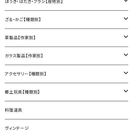
箸
土鍋
俊彦窯（丹波焼／兵庫）
向井詩織（ブロックプリント／インド）
多羅富來和紙（愛媛）
房州うちわ（千葉）
ほうき・はたき・ブラシ【産地別】
日本酒グラス
カードケース
3巾風呂敷（約100cm角）
箸置き
鍋敷き・コースター
Fuji窯（備前焼／岡山）
八尾和紙（富山）
水うちわ（岐阜）
松本箒（長野）
ざる・かご【種類別】
片口酒器
スプーン
鍋敷き
仁堂窯 大森宏明（備前焼／岡山）
美濃和紙（岐阜）
棕櫚箒（和歌山）
盆ざる
革製品【作家別】
フォーク
ポットマット
梅山窯（砥部焼／愛媛）
和箒（栃木）
かご
Therese（奈良）
ガラス製品【作家別】
ナイフ
コースター
宗像窯（会津本郷焼／福島）
和箒（群馬）
Taiga Glass（群馬）
アクセサリー【種類別】
サーバー
松永窯（大堀相馬焼／福島）
ネックレス
郷土玩具【種類別】
菓子切
黒照 クロテラス（大堀相馬焼／福島）
ブレスレット
会津張り子（福島）
料理道具
唐木田窯（松代焼／長野）
リング
ヴィンテージ