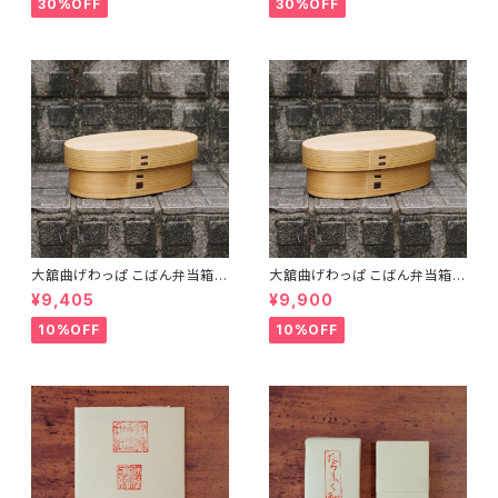
30%OFF
30%OFF
大舘曲げわっぱ こばん弁当箱
大舘曲げわっぱ こばん弁当箱
（小） りょうび庵 秋田県大舘市
（中） りょうび庵 秋田県大舘市
¥9,405
¥9,900
【伝統的工芸品】【民藝品】【ギフ
【伝統的工芸品】【民藝品】【ギフ
ト プレゼント】【父の日 お誕生
ト プレゼント】【父の日 お誕生
10%OFF
10%OFF
日】
日】