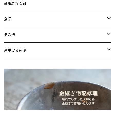
古谷製陶所（信楽焼／滋賀）
イヤリング・ピアス
金継ぎ修理品
山内卓夫（信楽焼／滋賀）
ヘアアクセサリー
食品
常陸窯いそべ陶苑（笠間焼／茨城）
スカーフリング
魚介類
その他
鯛
ストラップ
野菜
書籍・雑誌
産地から選ぶ
たこ
Standart
加工品
カレンダー
北海道
カレー
麺類
蜜蝋ワックス
青森県
燻製
うどん
スイーツ
アロマストーン
秋田県
梅干し
パスタ
プリン
飲料
家具・インテリア
山形県