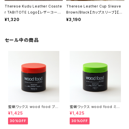
Therese Kudu Leather Coaste
Therese Leather Cup Sleave
r TABITOTE Logo【レザーコース
Brown/Black【カップスリーブ】【カ
ター】【本革製】【日本製】【ギフト プレ
ップホルダー】【本革製】【日本製】【テ
¥1,320
¥3,190
ゼント】【父の日 お誕生日】
レーズ】【レザークラフト】【ギフト プ
レゼント】【父の日 お誕生日】
セール中の商品
蜜蝋ワックス wood food ブラ
蜜蝋ワックス wood food ミン
ッドオレンジ【DIY】【木工】【ギフ
ト【DIY】【木工】【ギフト プレゼン
¥1,425
¥1,425
ト プレゼント】【父の日 お誕生
ト】【父の日 お誕生日】
日】
30%OFF
30%OFF