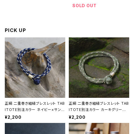
藝品】【ギフト プレゼント】
SOLD OUT
【父の日 お誕生日】
PICK UP
正絹 二重巻き組紐ブレスレット TAB
正絹 二重巻き組紐ブレスレット TAB
ITOTE別注カラー ネイビー×サンド
ITOTE別注カラー カーキグリーン
ベージュ 昇苑くみひも【京都】【組紐
昇苑くみひも【京都】【組紐アクセサリ
¥2,200
¥2,200
アクセサリー】【Kumihimo Bracel
ー】【Kumihimo Bracelet】【ギフト
et】【ギフト プレゼント】【父の日 お
プレゼント】【父の日 お誕生日】