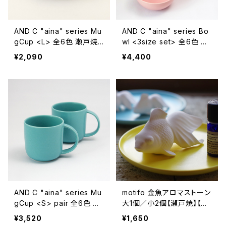
AND C "aina" series Mu
AND C "aina" series Bo
gCup <L> 全6色 瀬戸焼
wl <3size set> 全6色 瀬
マグカップ【エムエムヨシハ
戸焼 ボウル【エムエムヨシ
¥2,090
¥4,400
シ】【伝統工芸品】【民藝品】
ハシ】【伝統工芸品】【民藝
【ギフト プレゼント】【父の日
品】【ギフト プレゼント】【父
お誕生日】
の日 お誕生日】
AND C "aina" series Mu
motifo 金魚アロマストーン
gCup <S> pair 全6色 瀬
大1個／小2個【瀬戸焼】【ギ
戸焼 マグカップ【エムエム
フト プレゼント】【父の日 お
¥3,520
¥1,650
ヨシハシ】【伝統工芸品】【民
誕生日】