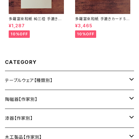
多羅富來和紙 純三椏 手漉き便
多羅富來和紙 手漉きカード 50
箋 10枚入り【伊予和紙】【愛媛県
枚入り【伊予和紙】【愛媛県四国
¥1,287
¥3,465
四国中央市】【伝統工芸品】【民
中央市】【伝統工芸品】【民藝品】
藝品】【ギフト プレゼント】【父の
【ギフト プレゼント】【父の日 お
10%OFF
10%OFF
日 お誕生日】
誕生日】
CATEGORY
テーブルウェア【種類別】
お皿
陶磁器【作家別】
豆皿
小鉢・中鉢・大鉢
小春花窯（瀬戸焼／愛知）
漆器【作家別】
丸皿
小鉢
ご飯茶碗
HORITSUKE（瀬戸焼／愛知）
中田漆木（香川）
木工製品【作家別】