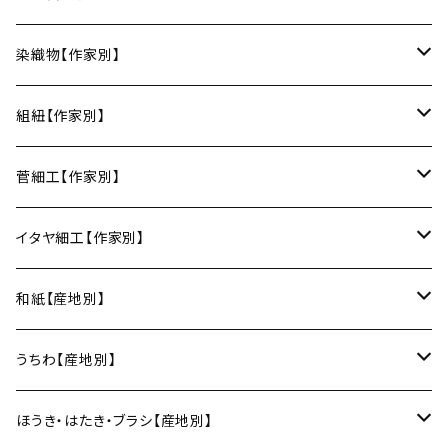
楕円皿
中鉢
馬の目皿
庵治漆 -AJIURUSHI
お椀・ボウル
AND C（瀬戸焼／愛知）
erakko（京都）
りょうび庵（曲げわっぱ／秋田）
染織物【作家別】
長皿
大鉢
讃岐石地塗
お椀
湯呑・カップ
Trace Face（瀬戸焼／愛知）
suosikki（京都）
erakko（木と漆／京都）
藤本つむぎ工房（上田紬／長野）
組紐【作家別】
角皿
カレー皿
丼
マグカップ
うるしおいしおはし
巾着袋
酒器
m.m.d.（瀬戸焼／愛知）
甲斐のぶお工房（竹のカトラリー／大分）
清原遥（テキスタイル／滋賀）
昇苑くみひも（京都）
菅細工【作家別】
変形皿
フリーボウル
フリーカップ
ブックカバー
ぐい呑み・盃
KOMOREBI
リング
蓋物・キャニスター
LUC DE BOECK（京都）
藍染屋ほうね（藍染／静岡）
深江菅細工（大阪）
イタヤ細工【作家別】
スープカップ
カップ&ソーサー
がま口
徳利
朝焼け
ブレスレット
そば猪口
小山研一（京都）
京都のれん（風呂敷／京都）
角館イタヤ工芸（秋田）
和紙【産地別】
湯呑
ビアカップ
melt check
ヘアアクセサリー
小風呂敷（約50cm角）
箸・カトラリー
中村譲司（京都）
Sugee textile（国産手ぬぐい）
民芸イタヤ工房（秋田）
出雲民藝紙（島根）
うちわ【産地別】
ワインカップ
geometry
ストラップ
2巾風呂敷（約70cm角）
箸
土鍋
俊彦窯（丹波焼／兵庫）
向井詩織（ブロックプリント／インド）
多羅富來和紙（愛媛）
房州うちわ（千葉）
ほうき・はたき・ブラシ【産地別】