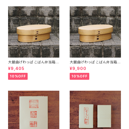
大舘曲げわっぱ こばん弁当箱
大舘曲げわっぱ こばん弁当箱
（小） りょうび庵 秋田県大舘市
（中） りょうび庵 秋田県大舘市
¥9,405
¥9,900
【伝統的工芸品】【民藝品】【ギフ
【伝統的工芸品】【民藝品】【ギフ
ト プレゼント】【父の日 お誕生
ト プレゼント】【父の日 お誕生
10%OFF
10%OFF
日】
日】