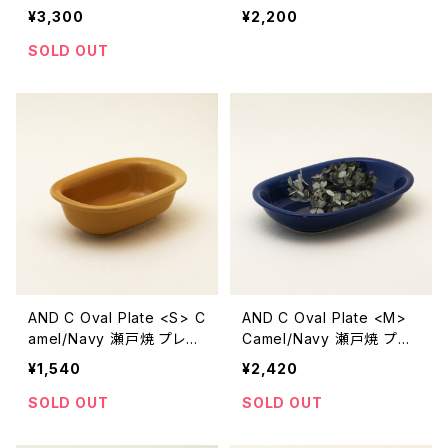
Brown/Gray【瀬戸焼】【エ
n/Gray【瀬戸焼】【エムエム
¥3,300
¥2,200
ムエムヨシハシ】【マグカッ
ヨシハシ】【マグカップ】【ギ
プ】【カップアンドソーサー】
フト プレゼント】【父の日 お
SOLD OUT
【ギフト プレゼント】【父の日
誕生日】
お誕生日】
AND C Oval Plate <S> C
AND C Oval Plate <M>
amel/Navy 瀬戸焼 プレー
Camel/Navy 瀬戸焼 プレ
ト 楕円皿 【オーブン可】【エ
ート 楕円皿 【オーブン可】
¥1,540
¥2,420
ムエムヨシハシ】【伝統工芸
【エムエムヨシハシ】【伝統
品】【民藝品】【ギフト プレゼ
工芸品】【民藝品】【ギフト プ
SOLD OUT
SOLD OUT
ント】【父の日 お誕生日】
レゼント】【父の日 お誕生
日】