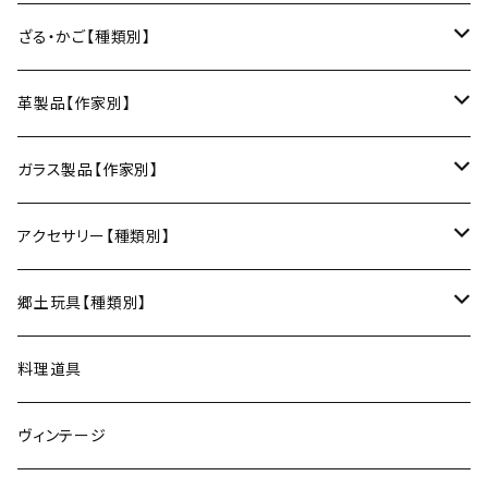
日本酒グラス
カードケース
3巾風呂敷（約100cm角）
箸置き
鍋敷き・コースター
Fuji窯（備前焼／岡山）
八尾和紙（富山）
水うちわ（岐阜）
松本箒（長野）
ざる・かご【種類別】
片口酒器
スプーン
鍋敷き
仁堂窯 大森宏明（備前焼／岡山）
美濃和紙（岐阜）
棕櫚箒（和歌山）
盆ざる
革製品【作家別】
フォーク
ポットマット
梅山窯（砥部焼／愛媛）
和箒（栃木）
かご
Therese（奈良）
ガラス製品【作家別】
ナイフ
コースター
宗像窯（会津本郷焼／福島）
和箒（群馬）
Taiga Glass（群馬）
アクセサリー【種類別】
サーバー
松永窯（大堀相馬焼／福島）
ネックレス
郷土玩具【種類別】
菓子切
黒照 クロテラス（大堀相馬焼／福島）
ブレスレット
会津張り子（福島）
料理道具
唐木田窯（松代焼／長野）
リング
ヴィンテージ