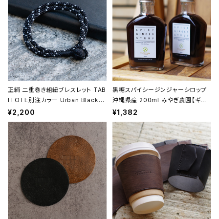
誕生日】
正絹 二重巻き組紐ブレスレット TAB
黒糖スパイシージンジャーシロップ
ITOTE別注カラー Urban Black
沖縄県産 200ml みやぎ農園【ギフト
＜黒＞ 昇苑くみひも【京都】【組紐ア
プレゼント】【父の日 お誕生日】
¥2,200
¥1,382
クセサリー】【Kumihimo Bracele
t】【ギフト プレゼント】【父の日 お誕
生日】