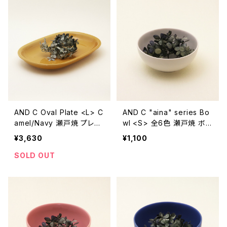
AND C Oval Plate <L> C
AND C "aina" series Bo
amel/Navy 瀬戸焼 プレー
wl <S> 全6色 瀬戸焼 ボウ
ト 楕円皿【オーブン可】【エ
ル【エムエムヨシハシ】【伝統
¥3,630
¥1,100
ムエムヨシハシ】【伝統工芸
工芸品】【民藝品】【ギフト プ
品】【民藝品】【ギフト プレゼ
レゼント】【父の日 お誕生
SOLD OUT
ント】【父の日 お誕生日】
日】