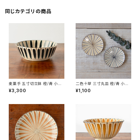
同じカテゴリの商品
麦藁手 五寸切立鉢 橙/青 小春
二色十草 三寸丸皿 橙/青 小春
花窯 瀬戸焼【伝統工芸品】【民藝
花窯 瀬戸焼【伝統工芸品】【民藝
¥3,300
¥1,100
品】【中鉢】【ギフト プレゼント】
品】【ギフト プレゼント】【父の日
【父の日 お誕生日】
お誕生日】