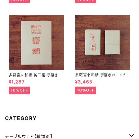
日】
日】
多羅富來和紙 純三椏 手漉き便
多羅富來和紙 手漉きカード 50
箋 10枚入り【伊予和紙】【愛媛県
枚入り【伊予和紙】【愛媛県四国
¥1,287
¥3,465
四国中央市】【伝統工芸品】【民
中央市】【伝統工芸品】【民藝品】
藝品】【ギフト プレゼント】【父の
【ギフト プレゼント】【父の日 お
10%OFF
10%OFF
日 お誕生日】
誕生日】
CATEGORY
テーブルウェア【種類別】