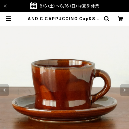
8/8（土）～8/16（日）は夏季休業
AND C CAPPUCCINO Cup&Sau
cer White/Black/Brown/Gray
【瀬戸焼】【エムエムヨシハシ】【マグカ
ップ】【カップアンドソーサー】【ギフト
プレゼント】【父の日 お誕生日】 | TA
BITOTE STORE 旅と手仕事の店