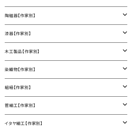
お皿
陶磁器【作家別】
豆皿
小鉢・中鉢・大鉢
小春花窯（瀬戸焼／愛知）
漆器【作家別】
丸皿
小鉢
ご飯茶碗
HORITSUKE（瀬戸焼／愛知）
中田漆木（香川）
木工製品【作家別】
楕円皿
中鉢
馬の目皿
庵治漆 -AJIURUSHI
お椀・ボウル
AND C（瀬戸焼／愛知）
erakko（京都）
りょうび庵（曲げわっぱ／秋田）
染織物【作家別】
長皿
大鉢
讃岐石地塗
お椀
湯呑・カップ
Trace Face（瀬戸焼／愛知）
suosikki（京都）
erakko（木と漆／京都）
藤本つむぎ工房（上田紬／長野）
組紐【作家別】
角皿
カレー皿
丼
マグカップ
うるしおいしおはし
巾着袋
酒器
m.m.d.（瀬戸焼／愛知）
甲斐のぶお工房（竹のカトラリー／大分）
清原遥（テキスタイル／滋賀）
昇苑くみひも（京都）
菅細工【作家別】
変形皿
フリーボウル
フリーカップ
ブックカバー
ぐい呑み・盃
KOMOREBI
リング
蓋物・キャニスター
LUC DE BOECK（京都）
藍染屋ほうね（藍染／静岡）
深江菅細工（大阪）
イタヤ細工【作家別】