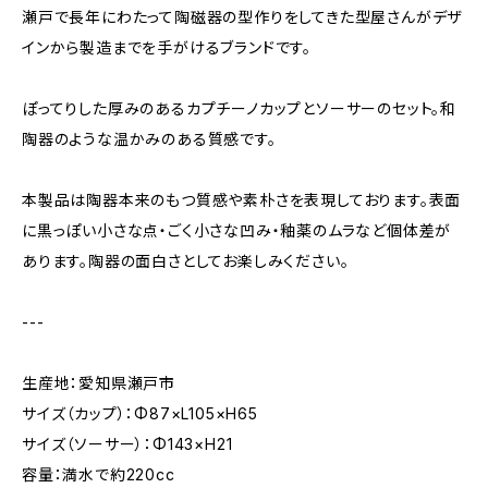
瀬戸で長年にわたって陶磁器の型作りをしてきた型屋さんがデザ
インから製造までを手がけるブランドです。
ぽってりした厚みのあるカプチーノカップとソーサーのセット。和
陶器のような温かみのある質感です。
本製品は陶器本来のもつ質感や素朴さを表現しております。表面
に黒っぽい小さな点・ごく小さな凹み・釉薬のムラなど個体差が
あります。陶器の面白さとしてお楽しみください。
---
生産地：愛知県瀬戸市
サイズ（カップ）：Φ87×L105×H65
サイズ（ソーサー）：Φ143×H21
容量：満水で約220cc