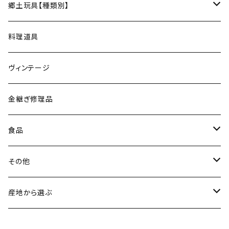
松永窯（大堀相馬焼／福島）
ネックレス
郷土玩具【種類別】
菓子切
黒照 クロテラス（大堀相馬焼／福島）
ブレスレット
会津張り子（福島）
料理道具
唐木田窯（松代焼／長野）
リング
ヴィンテージ
古谷製陶所（信楽焼／滋賀）
イヤリング・ピアス
金継ぎ修理品
山内卓夫（信楽焼／滋賀）
ヘアアクセサリー
食品
常陸窯いそべ陶苑（笠間焼／茨城）
スカーフリング
魚介類
その他
鯛
ストラップ
野菜
書籍・雑誌
産地から選ぶ
たこ
Standart
加工品
カレンダー
北海道