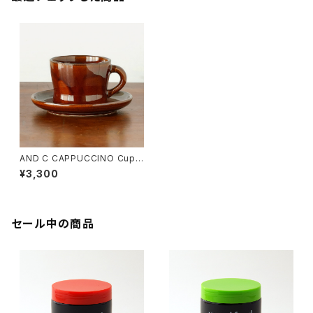
AND C CAPPUCCINO Cup&
Saucer White/Black/Brow
¥3,300
n/Gray【瀬戸焼】【エムエムヨシ
ハシ】【マグカップ】【カップアンド
ソーサー】【ギフト プレゼント】
【父の日 お誕生日】
セール中の商品