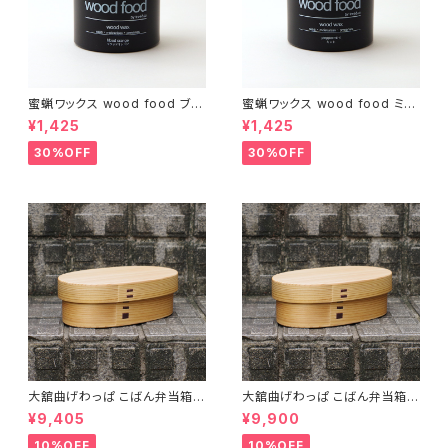
蜜蝋ワックス wood food ブラ
蜜蝋ワックス wood food ミン
ッドオレンジ【DIY】【木工】【ギフ
ト【DIY】【木工】【ギフト プレゼン
¥1,425
¥1,425
ト プレゼント】【父の日 お誕生
ト】【父の日 お誕生日】
日】
30%OFF
30%OFF
大舘曲げわっぱ こばん弁当箱
大舘曲げわっぱ こばん弁当箱
（小） りょうび庵 秋田県大舘市
（中） りょうび庵 秋田県大舘市
¥9,405
¥9,900
【伝統的工芸品】【民藝品】【ギフ
【伝統的工芸品】【民藝品】【ギフ
ト プレゼント】【父の日 お誕生
ト プレゼント】【父の日 お誕生
10%OFF
10%OFF