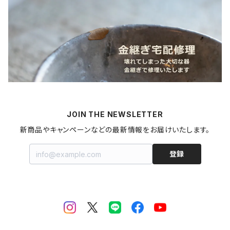
カレー
麺類
蜜蝋ワックス
青森県
燻製
うどん
スイーツ
アロマストーン
秋田県
梅干し
パスタ
プリン
飲料
家具・インテリア
山形県
マヨネーズ
JOIN THE NEWSLETTER
甘酒
金継ぎキット
福島県
新商品やキャンペーンなどの最新情報をお届けいたします。
はちみつ
拭き漆キット
新潟県
登録
ジャム・コンポート
茨城県
栃木県