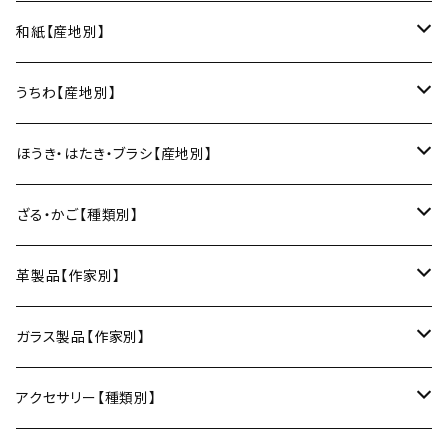
スープカップ
カップ&ソーサー
がま口
徳利
朝焼け
ブレスレット
そば猪口
小山研一（京都）
京都のれん（風呂敷／京都）
角館イタヤ工芸（秋田）
和紙【産地別】
湯呑
ビアカップ
melt check
ヘアアクセサリー
小風呂敷（約50cm角）
箸・カトラリー
中村譲司（京都）
Sugee textile（国産手ぬぐい）
民芸イタヤ工房（秋田）
出雲民藝紙（島根）
うちわ【産地別】
ワインカップ
geometry
ストラップ
2巾風呂敷（約70cm角）
箸
土鍋
俊彦窯（丹波焼／兵庫）
向井詩織（ブロックプリント／インド）
多羅富來和紙（愛媛）
房州うちわ（千葉）
ほうき・はたき・ブラシ【産地別】
日本酒グラス
カードケース
3巾風呂敷（約100cm角）
箸置き
鍋敷き・コースター
Fuji窯（備前焼／岡山）
八尾和紙（富山）
水うちわ（岐阜）
松本箒（長野）
ざる・かご【種類別】
片口酒器
スプーン
鍋敷き
仁堂窯 大森宏明（備前焼／岡山）
美濃和紙（岐阜）
棕櫚箒（和歌山）
盆ざる
革製品【作家別】
フォーク
ポットマット
梅山窯（砥部焼／愛媛）
和箒（栃木）
かご
Therese（奈良）
ガラス製品【作家別】
ナイフ
コースター
宗像窯（会津本郷焼／福島）
和箒（群馬）
Taiga Glass（群馬）
アクセサリー【種類別】
サーバー