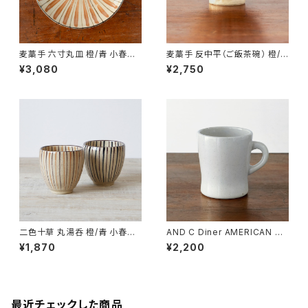
麦藁手 六寸丸皿 橙/青 小春花
麦藁手 反中平（ご飯茶碗） 橙/
窯 瀬戸焼【伝統工芸品】【民藝
青 小春花窯 瀬戸焼【伝統工芸
¥3,080
¥2,750
品】【ギフト プレゼント】【父の日
品】【民藝品】【飯碗】【ギフト プレ
お誕生日】
ゼント】【父の日 お誕生日】
二色十草 丸湯呑 橙/青 小春花
AND C Diner AMERICAN M
窯 瀬戸焼【伝統工芸品】【民藝
UG White/Black/Brown/Gra
¥1,870
¥2,200
品】【ギフト プレゼント】【父の日
y【瀬戸焼】【エムエムヨシハシ】
お誕生日】
【マグカップ】【ギフト プレゼン
ト】【父の日 お誕生日】
最近チェックした商品