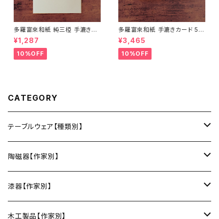
多羅富來和紙 純三椏 手漉き便
多羅富來和紙 手漉きカード 50
箋 10枚入り【伊予和紙】【愛媛県
枚入り【伊予和紙】【愛媛県四国
¥1,287
¥3,465
四国中央市】【伝統工芸品】【民
中央市】【伝統工芸品】【民藝品】
藝品】【ギフト プレゼント】【父の
【ギフト プレゼント】【父の日 お
10%OFF
10%OFF
日 お誕生日】
誕生日】
CATEGORY
テーブルウェア【種類別】
お皿
陶磁器【作家別】
豆皿
小鉢・中鉢・大鉢
小春花窯（瀬戸焼／愛知）
漆器【作家別】
丸皿
小鉢
ご飯茶碗
HORITSUKE（瀬戸焼／愛知）
中田漆木（香川）
木工製品【作家別】