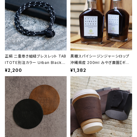
誕生日】
正絹 二重巻き組紐ブレスレット TAB
黒糖スパイシージンジャーシロップ
ITOTE別注カラー Urban Black
沖縄県産 200ml みやぎ農園【ギフト
＜黒＞ 昇苑くみひも【京都】【組紐ア
プレゼント】【父の日 お誕生日】
¥2,200
¥1,382
クセサリー】【Kumihimo Bracele
t】【ギフト プレゼント】【父の日 お誕
生日】