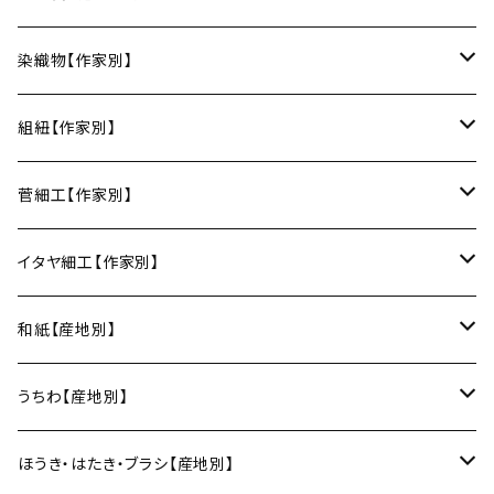
楕円皿
中鉢
馬の目皿
庵治漆 -AJIURUSHI
お椀・ボウル
AND C（瀬戸焼／愛知）
erakko（京都）
りょうび庵（曲げわっぱ／秋田）
染織物【作家別】
長皿
大鉢
讃岐石地塗
お椀
湯呑・カップ
Trace Face（瀬戸焼／愛知）
suosikki（京都）
erakko（木と漆／京都）
藤本つむぎ工房（上田紬／長野）
組紐【作家別】
角皿
カレー皿
丼
マグカップ
うるしおいしおはし
巾着袋
酒器
m.m.d.（瀬戸焼／愛知）
甲斐のぶお工房（竹のカトラリー／大分）
清原遥（テキスタイル／滋賀）
昇苑くみひも（京都）
菅細工【作家別】
変形皿
フリーボウル
フリーカップ
ブックカバー
ぐい呑み・盃
KOMOREBI
リング
蓋物・キャニスター
LUC DE BOECK（京都）
藍染屋ほうね（藍染／静岡）
深江菅細工（大阪）
イタヤ細工【作家別】
スープカップ
カップ&ソーサー
がま口
徳利
朝焼け
ブレスレット
そば猪口
小山研一（京都）
京都のれん（風呂敷／京都）
角館イタヤ工芸（秋田）
和紙【産地別】
湯呑
ビアカップ
melt check
ヘアアクセサリー
小風呂敷（約50cm角）
箸・カトラリー
中村譲司（京都）
Sugee textile（国産手ぬぐい）
民芸イタヤ工房（秋田）
出雲民藝紙（島根）
うちわ【産地別】
ワインカップ
geometry
ストラップ
2巾風呂敷（約70cm角）
箸
土鍋
俊彦窯（丹波焼／兵庫）
向井詩織（ブロックプリント／インド）
多羅富來和紙（愛媛）
房州うちわ（千葉）
ほうき・はたき・ブラシ【産地別】