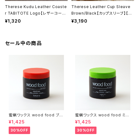
Therese Kudu Leather Coaste
Therese Leather Cup Sleave
r TABITOTE Logo【レザーコース
Brown/Black【カップスリーブ】【カ
ター】【本革製】【日本製】【ギフト プレ
ップホルダー】【本革製】【日本製】【テ
¥1,320
¥3,190
ゼント】【父の日 お誕生日】
レーズ】【レザークラフト】【ギフト プ
レゼント】【父の日 お誕生日】
セール中の商品
蜜蝋ワックス wood food ブラ
蜜蝋ワックス wood food ミン
ッドオレンジ【DIY】【木工】【ギフ
ト【DIY】【木工】【ギフト プレゼン
¥1,425
¥1,425
ト プレゼント】【父の日 お誕生
ト】【父の日 お誕生日】
日】
30%OFF
30%OFF