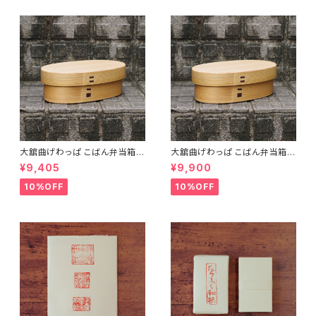
大舘曲げわっぱ こばん弁当箱
大舘曲げわっぱ こばん弁当箱
（小） りょうび庵 秋田県大舘市
（中） りょうび庵 秋田県大舘市
¥9,405
¥9,900
【伝統的工芸品】【民藝品】【ギフ
【伝統的工芸品】【民藝品】【ギフ
ト プレゼント】【父の日 お誕生
ト プレゼント】【父の日 お誕生
10%OFF
10%OFF
日】
日】