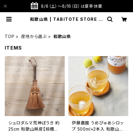
8/8（土）～8/16（日）は夏季休業
和歌山県 | TABITOTE STORE 旅
と手仕事の店
TOP
産地から選ぶ
和歌山県
ITEMS
シュロダルマ荒神ぼうき 約
伊藤農園 うめぴゅあシロッ
25cm 和歌山県産【棕櫚箒】
プ 500ml×2本入 和歌山県