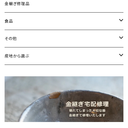
古谷製陶所（信楽焼／滋賀）
イヤリング・ピアス
金継ぎ修理品
山内卓夫（信楽焼／滋賀）
ヘアアクセサリー
食品
常陸窯いそべ陶苑（笠間焼／茨城）
スカーフリング
魚介類
その他
鯛
ストラップ
野菜
書籍・雑誌
産地から選ぶ
たこ
Standart
加工品
カレンダー
北海道
カレー
麺類
蜜蝋ワックス
青森県
燻製
うどん
スイーツ
アロマストーン
秋田県
梅干し
パスタ
プリン
飲料
家具・インテリア
山形県