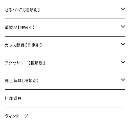
日本酒グラス
カードケース
3巾風呂敷（約100cm角）
箸置き
鍋敷き・コースター
Fuji窯（備前焼／岡山）
八尾和紙（富山）
水うちわ（岐阜）
松本箒（長野）
ざる・かご【種類別】
片口酒器
スプーン
鍋敷き
仁堂窯 大森宏明（備前焼／岡山）
美濃和紙（岐阜）
棕櫚箒（和歌山）
盆ざる
革製品【作家別】
フォーク
ポットマット
梅山窯（砥部焼／愛媛）
和箒（栃木）
かご
Therese（奈良）
ガラス製品【作家別】
ナイフ
コースター
宗像窯（会津本郷焼／福島）
和箒（群馬）
Taiga Glass（群馬）
アクセサリー【種類別】
サーバー
松永窯（大堀相馬焼／福島）
ネックレス
郷土玩具【種類別】
菓子切
黒照 クロテラス（大堀相馬焼／福島）
ブレスレット
会津張り子（福島）
料理道具
唐木田窯（松代焼／長野）
リング
ヴィンテージ