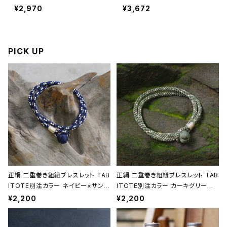
【卓上ほうき】【掃除道具】
産【南高梅使用】
¥2,970
¥3,672
【荒物】【松野屋】【父の日 お
誕生日】
PICK UP
正絹 二重巻き組紐ブレスレット TAB
正絹 二重巻き組紐ブレスレット TAB
ITOTE別注カラー ネイビー×サンド
ITOTE別注カラー カーキグリーン
ベージュ 昇苑くみひも【京都】【組紐
昇苑くみひも【京都】【組紐アクセサリ
¥2,200
¥2,200
アクセサリー】【Kumihimo Bracel
ー】【Kumihimo Bracelet】【ギフト
et】【ギフト プレゼント】【父の日 お
プレゼント】【父の日 お誕生日】