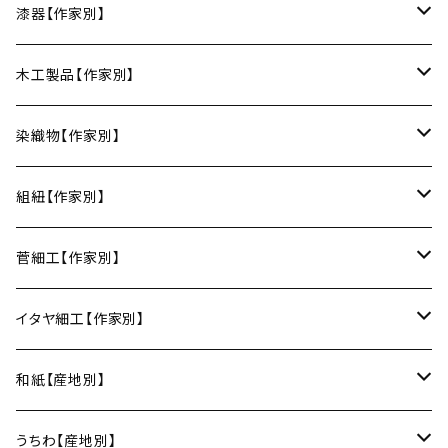
豆皿
小鉢・中鉢・大鉢
小春花窯（瀬戸焼／愛知）
漆器【作家別】
丸皿
小鉢
ご飯茶碗
HORITSUKE（瀬戸焼／愛知）
中田漆木（香川）
木工製品【作家別】
楕円皿
中鉢
馬の目皿
庵治漆 -AJIURUSHI
お椀・ボウル
AND C（瀬戸焼／愛知）
erakko（京都）
りょうび庵（曲げわっぱ／秋田）
染織物【作家別】
長皿
大鉢
讃岐石地塗
お椀
湯呑・カップ
Trace Face（瀬戸焼／愛知）
suosikki（京都）
erakko（木と漆／京都）
藤本つむぎ工房（上田紬／長野）
組紐【作家別】
角皿
カレー皿
丼
マグカップ
うるしおいしおはし
巾着袋
酒器
m.m.d.（瀬戸焼／愛知）
甲斐のぶお工房（竹のカトラリー／大分）
清原遥（テキスタイル／滋賀）
昇苑くみひも（京都）
菅細工【作家別】
変形皿
フリーボウル
フリーカップ
ブックカバー
ぐい呑み・盃
KOMOREBI
リング
蓋物・キャニスター
LUC DE BOECK（京都）
藍染屋ほうね（藍染／静岡）
深江菅細工（大阪）
イタヤ細工【作家別】
スープカップ
カップ&ソーサー
がま口
徳利
朝焼け
ブレスレット
そば猪口
小山研一（京都）
京都のれん（風呂敷／京都）
角館イタヤ工芸（秋田）
和紙【産地別】
湯呑
ビアカップ
melt check
ヘアアクセサリー
小風呂敷（約50cm角）
箸・カトラリー
中村譲司（京都）
Sugee textile（国産手ぬぐい）
民芸イタヤ工房（秋田）
出雲民藝紙（島根）
うちわ【産地別】