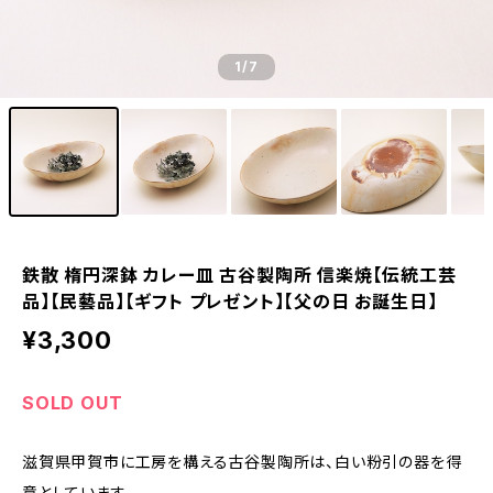
1
/7
鉄散 楕円深鉢 カレー皿 古谷製陶所 信楽焼【伝統工芸
品】【民藝品】【ギフト プレゼント】【父の日 お誕生日】
¥3,300
SOLD OUT
滋賀県甲賀市に工房を構える古谷製陶所は、白い粉引の器を得
意としています。