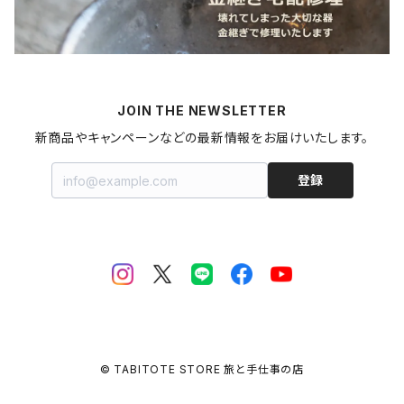
燻製
うどん
スイーツ
アロマストーン
秋田県
梅干し
パスタ
プリン
飲料
家具・インテリア
山形県
マヨネーズ
JOIN THE NEWSLETTER
甘酒
金継ぎキット
福島県
新商品やキャンペーンなどの最新情報をお届けいたします。
はちみつ
拭き漆キット
新潟県
登録
ジャム・コンポート
茨城県
栃木県
埼玉県
© TABITOTE STORE 旅と手仕事の店
千葉県