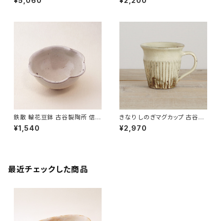
¥5,060
¥2,200
工芸品】【民藝品】【ギフト プレゼ
フト プレゼント】【父の日 お誕生
ント】【父の日 お誕生日】
日】
鉄散 輪花豆鉢 古谷製陶所 信楽
きなり しのぎマグカップ 古谷製
焼【伝統工芸品】【民藝品】【ギフ
陶所 信楽焼【伝統工芸品】【民藝
¥1,540
¥2,970
ト プレゼント】【父の日 お誕生
品】【ギフト プレゼント】【父の日
日】
お誕生日】
最近チェックした商品