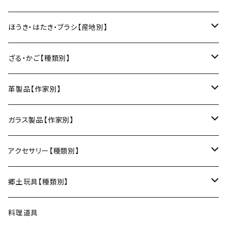
ワインカップ
geometry
ストラップ
2巾風呂敷（約70cm角）
箸
土鍋
俊彦窯（丹波焼／兵庫）
向井詩織（ブロックプリント／インド）
多羅富來和紙（愛媛）
房州うちわ（千葉）
ほうき・はたき・ブラシ【産地別】
日本酒グラス
カードケース
3巾風呂敷（約100cm角）
箸置き
鍋敷き・コースター
Fuji窯（備前焼／岡山）
八尾和紙（富山）
水うちわ（岐阜）
松本箒（長野）
ざる・かご【種類別】
片口酒器
スプーン
鍋敷き
仁堂窯 大森宏明（備前焼／岡山）
美濃和紙（岐阜）
棕櫚箒（和歌山）
盆ざる
革製品【作家別】
フォーク
ポットマット
梅山窯（砥部焼／愛媛）
和箒（栃木）
かご
Therese（奈良）
ガラス製品【作家別】
ナイフ
コースター
宗像窯（会津本郷焼／福島）
和箒（群馬）
Taiga Glass（群馬）
アクセサリー【種類別】
サーバー
松永窯（大堀相馬焼／福島）
ネックレス
郷土玩具【種類別】
菓子切
黒照 クロテラス（大堀相馬焼／福島）
ブレスレット
会津張り子（福島）
料理道具