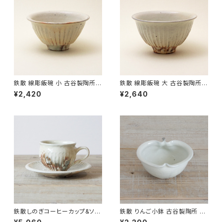
鉄散 線彫飯碗 小 古谷製陶所
鉄散 線彫飯碗 大 古谷製陶所
信楽焼【伝統工芸品】【民藝品】
信楽焼【伝統工芸品】【民藝品】
¥2,420
¥2,640
【ギフト プレゼント】【父の日 お
【ギフト プレゼント】【父の日 お
誕生日】
誕生日】
鉄散しのぎコーヒーカップ&ソー
鉄散 りんご小鉢 古谷製陶所 信
サー 古谷製陶所 信楽焼【伝統
楽焼【伝統工芸品】【民藝品】【ギ