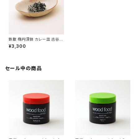
鉄散 楕円深鉢 カレー皿 古谷製
陶所 信楽焼【伝統工芸品】【民藝
¥3,300
品】【ギフト プレゼント】【父の日
お誕生日】
セール中の商品