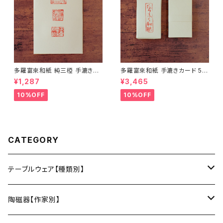
多羅富來和紙 純三椏 手漉き便
多羅富來和紙 手漉きカード 50
箋 10枚入り【伊予和紙】【愛媛県
枚入り【伊予和紙】【愛媛県四国
¥1,287
¥3,465
四国中央市】【伝統工芸品】【民
中央市】【伝統工芸品】【民藝品】
藝品】【ギフト プレゼント】【父の
【ギフト プレゼント】【父の日 お
10%OFF
10%OFF
日 お誕生日】
誕生日】
CATEGORY
テーブルウェア【種類別】
お皿
陶磁器【作家別】