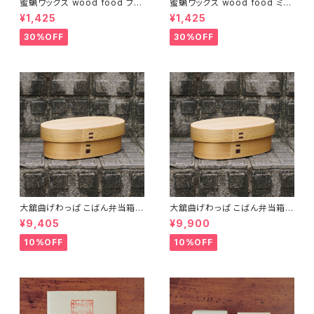
蜜蝋ワックス wood food ブラ
蜜蝋ワックス wood food ミン
ッドオレンジ【DIY】【木工】【ギフ
ト【DIY】【木工】【ギフト プレゼン
¥1,425
¥1,425
ト プレゼント】【父の日 お誕生
ト】【父の日 お誕生日】
日】
30%OFF
30%OFF
大舘曲げわっぱ こばん弁当箱
大舘曲げわっぱ こばん弁当箱
（小） りょうび庵 秋田県大舘市
（中） りょうび庵 秋田県大舘市
¥9,405
¥9,900
【伝統的工芸品】【民藝品】【ギフ
【伝統的工芸品】【民藝品】【ギフ
ト プレゼント】【父の日 お誕生
ト プレゼント】【父の日 お誕生
10%OFF
10%OFF
日】
日】