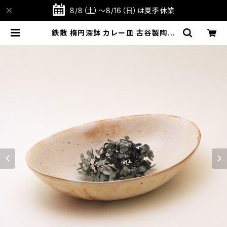
8/8（土）～8/16（日）は夏季休業
鉄散 楕円深鉢 カレー皿 古谷製陶所
信楽焼【伝統工芸品】【民藝品】【ギフト
プレゼント】【父の日 お誕生日】 | TA
BITOTE STORE 旅と手仕事の店