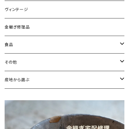
唐木田窯（松代焼／長野）
リング
ヴィンテージ
古谷製陶所（信楽焼／滋賀）
イヤリング・ピアス
金継ぎ修理品
山内卓夫（信楽焼／滋賀）
ヘアアクセサリー
食品
常陸窯いそべ陶苑（笠間焼／茨城）
スカーフリング
魚介類
その他
鯛
ストラップ
野菜
書籍・雑誌
産地から選ぶ
たこ
Standart
加工品
カレンダー
北海道
カレー
麺類
蜜蝋ワックス
青森県