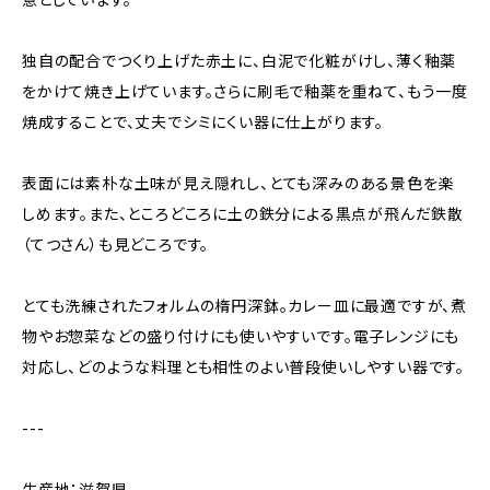
独自の配合でつくり上げた赤土に、白泥で化粧がけし、薄く釉薬
をかけて焼き上げています。さらに刷毛で釉薬を重ねて、もう一度
焼成することで、丈夫でシミにくい器に仕上がります。
表面には素朴な土味が見え隠れし、とても深みのある景色を楽
しめます。また、ところどころに土の鉄分による黒点が飛んだ鉄散
（てつさん）も見どころです。
とても洗練されたフォルムの楕円深鉢。カレー皿に最適ですが、煮
物やお惣菜などの盛り付けにも使いやすいです。電子レンジにも
対応し、どのような料理とも相性のよい普段使いしやすい器です。
---
生産地：滋賀県