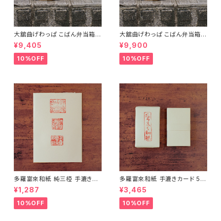
大舘曲げわっぱ こばん弁当箱
大舘曲げわっぱ こばん弁当箱
（小） りょうび庵 秋田県大舘市
（中） りょうび庵 秋田県大舘市
¥9,405
¥9,900
【伝統的工芸品】【民藝品】【ギフ
【伝統的工芸品】【民藝品】【ギフ
ト プレゼント】【父の日 お誕生
ト プレゼント】【父の日 お誕生
10%OFF
10%OFF
日】
日】
多羅富來和紙 純三椏 手漉き便
多羅富來和紙 手漉きカード 50
箋 10枚入り【伊予和紙】【愛媛県
枚入り【伊予和紙】【愛媛県四国
¥1,287
¥3,465
四国中央市】【伝統工芸品】【民
中央市】【伝統工芸品】【民藝品】
藝品】【ギフト プレゼント】【父の
【ギフト プレゼント】【父の日 お
10%OFF
10%OFF
日 お誕生日】
誕生日】