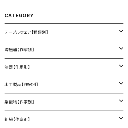
CATEGORY
テーブルウェア【種類別】
お皿
陶磁器【作家別】
豆皿
小鉢・中鉢・大鉢
小春花窯（瀬戸焼／愛知）
漆器【作家別】
丸皿
小鉢
ご飯茶碗
HORITSUKE（瀬戸焼／愛知）
中田漆木（香川）
木工製品【作家別】
楕円皿
中鉢
馬の目皿
庵治漆 -AJIURUSHI
お椀・ボウル
AND C（瀬戸焼／愛知）
erakko（京都）
りょうび庵（曲げわっぱ／秋田）
染織物【作家別】
長皿
大鉢
讃岐石地塗
お椀
湯呑・カップ
Trace Face（瀬戸焼／愛知）
suosikki（京都）
erakko（木と漆／京都）
藤本つむぎ工房（上田紬／長野）
組紐【作家別】