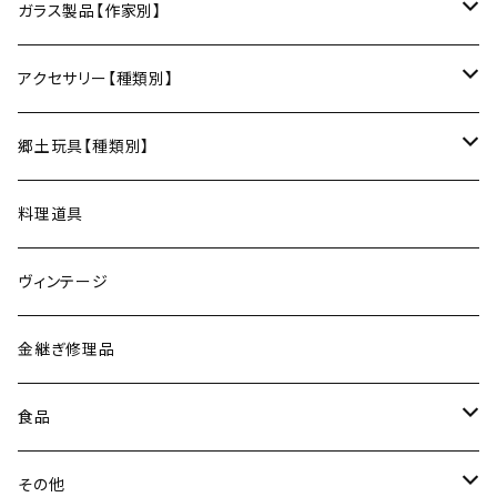
ポットマット
梅山窯（砥部焼／愛媛）
和箒（栃木）
かご
Therese（奈良）
ガラス製品【作家別】
ナイフ
コースター
宗像窯（会津本郷焼／福島）
和箒（群馬）
Taiga Glass（群馬）
アクセサリー【種類別】
サーバー
松永窯（大堀相馬焼／福島）
ネックレス
郷土玩具【種類別】
菓子切
黒照 クロテラス（大堀相馬焼／福島）
ブレスレット
会津張り子（福島）
料理道具
唐木田窯（松代焼／長野）
リング
ヴィンテージ
古谷製陶所（信楽焼／滋賀）
イヤリング・ピアス
金継ぎ修理品
山内卓夫（信楽焼／滋賀）
ヘアアクセサリー
食品
常陸窯いそべ陶苑（笠間焼／茨城）
スカーフリング
魚介類
その他