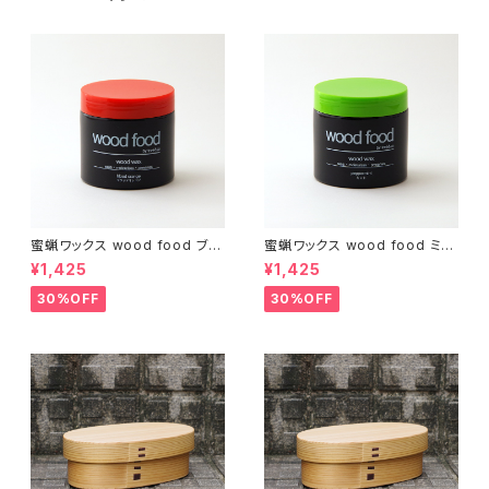
蜜蝋ワックス wood food ブラ
蜜蝋ワックス wood food ミン
ッドオレンジ【DIY】【木工】【ギフ
ト【DIY】【木工】【ギフト プレゼン
¥1,425
¥1,425
ト プレゼント】【父の日 お誕生
ト】【父の日 お誕生日】
日】
30%OFF
30%OFF