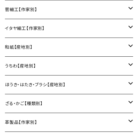
角皿
カレー皿
丼
マグカップ
うるしおいしおはし
巾着袋
酒器
m.m.d.（瀬戸焼／愛知）
甲斐のぶお工房（竹のカトラリー／大分）
清原遥（テキスタイル／滋賀）
昇苑くみひも（京都）
菅細工【作家別】
変形皿
フリーボウル
フリーカップ
ブックカバー
ぐい呑み・盃
KOMOREBI
リング
蓋物・キャニスター
LUC DE BOECK（京都）
藍染屋ほうね（藍染／静岡）
深江菅細工（大阪）
イタヤ細工【作家別】
スープカップ
カップ&ソーサー
がま口
徳利
朝焼け
ブレスレット
そば猪口
小山研一（京都）
京都のれん（風呂敷／京都）
角館イタヤ工芸（秋田）
和紙【産地別】
湯呑
ビアカップ
melt check
ヘアアクセサリー
小風呂敷（約50cm角）
箸・カトラリー
中村譲司（京都）
Sugee textile（国産手ぬぐい）
民芸イタヤ工房（秋田）
出雲民藝紙（島根）
うちわ【産地別】
ワインカップ
geometry
ストラップ
2巾風呂敷（約70cm角）
箸
土鍋
俊彦窯（丹波焼／兵庫）
向井詩織（ブロックプリント／インド）
多羅富來和紙（愛媛）
房州うちわ（千葉）
ほうき・はたき・ブラシ【産地別】
日本酒グラス
カードケース
3巾風呂敷（約100cm角）
箸置き
鍋敷き・コースター
Fuji窯（備前焼／岡山）
八尾和紙（富山）
水うちわ（岐阜）
松本箒（長野）
ざる・かご【種類別】
片口酒器
スプーン
鍋敷き
仁堂窯 大森宏明（備前焼／岡山）
美濃和紙（岐阜）
棕櫚箒（和歌山）
盆ざる
革製品【作家別】
フォーク