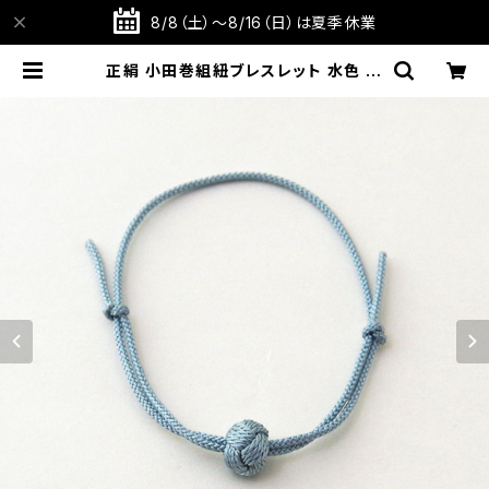
8/8（土）～8/16（日）は夏季休業
正絹 小田巻組紐ブレスレット 水色 昇
苑くみひも【サイズ調整可】【京都】【組
紐アクセサリー】【ギフト プレゼント】
【父の日 お誕生日】 | TABITOTE S
TORE 旅と手仕事の店