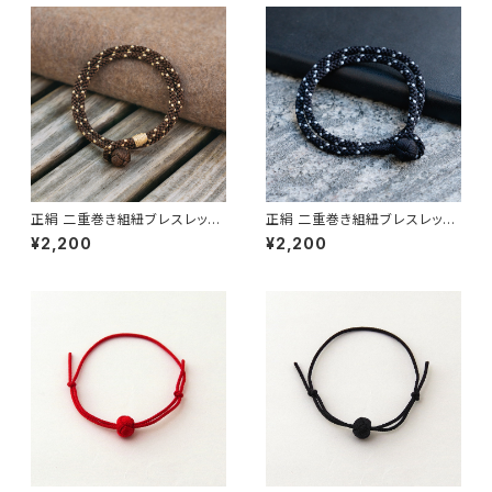
umihimo Bracelet】【ギフト プ
o Bracelet】【ギフト プレゼン
レゼント】【父の日 お誕生日】
ト】【父の日 お誕生日】
正絹 二重巻き組紐ブレスレット
正絹 二重巻き組紐ブレスレット
TABITOTE別注カラー ブラウ
TABITOTE別注カラー Urban
¥2,200
¥2,200
ン×ベージュ ＜茶色＞ 昇苑くみ
Black ＜黒＞ 昇苑くみひも【京
ひも【京都】【組紐アクセサリー】
都】【組紐アクセサリー】【Kumih
【Kumihimo Bracelet】【ギフト
imo Bracelet】【ギフト プレゼ
プレゼント】【父の日 お誕生日】
ント】【父の日 お誕生日】