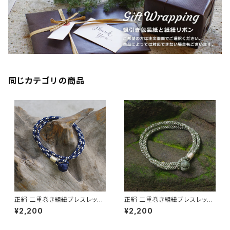
同じカテゴリの商品
正絹 二重巻き組紐ブレスレット
正絹 二重巻き組紐ブレスレット
TABITOTE別注カラー ネイビ
TABITOTE別注カラー カーキ
¥2,200
¥2,200
ー×サンドベージュ 昇苑くみひ
グリーン 昇苑くみひも【京都】
も【京都】【組紐アクセサリー】【K
【組紐アクセサリー】【Kumihim