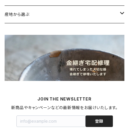
鯛
ストラップ
野菜
書籍・雑誌
産地から選ぶ
たこ
Standart
加工品
カレンダー
北海道
カレー
麺類
蜜蝋ワックス
青森県
燻製
うどん
スイーツ
アロマストーン
秋田県
梅干し
パスタ
プリン
飲料
家具・インテリア
山形県
マヨネーズ
JOIN THE NEWSLETTER
甘酒
金継ぎキット
福島県
新商品やキャンペーンなどの最新情報をお届けいたします。
はちみつ
拭き漆キット
新潟県
登録