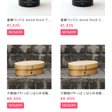
蜜蝋ワックス wood food ブラ
蜜蝋ワックス wood food ミン
ッドオレンジ【DIY】【木工】【ギフ
ト【DIY】【木工】【ギフト プレゼン
¥1,425
¥1,425
ト プレゼント】【父の日 お誕生
ト】【父の日 お誕生日】
日】
30%OFF
30%OFF
大舘曲げわっぱ こばん弁当箱
大舘曲げわっぱ こばん弁当箱
（小） りょうび庵 秋田県大舘市
（中） りょうび庵 秋田県大舘市
¥9,405
¥9,900
【伝統的工芸品】【民藝品】【ギフ
【伝統的工芸品】【民藝品】【ギフ
ト プレゼント】【父の日 お誕生
ト プレゼント】【父の日 お誕生
10%OFF
10%OFF
日】
日】