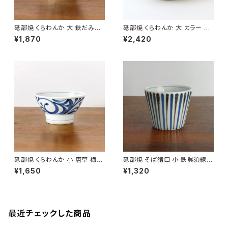
砥部焼 くらわんか 大 鉄だみ呉
砥部焼 くらわんか 大 カラー 梅
須線 口紅入り 梅山窯 愛媛県
山窯 愛媛県【飯碗】【ご飯茶碗】
¥1,870
¥2,420
【ご飯茶碗】【飯碗】【伝統工芸
【伝統工芸品】【民藝品】【ギフト
品】【民藝品】【ギフト プレゼン
プレゼント】【父の日 お誕生日】
ト】【父の日 お誕生日】
砥部焼 くらわんか 小 唐草 梅山
砥部焼 そば猪口 小 鉄呉須線
窯 愛媛県【ご飯茶碗】【飯碗】【伝
梅山窯 愛媛県【伝統工芸品】【民
¥1,650
¥1,320
統工芸品】【民藝品】【ギフト プレ
藝品】【ギフト プレゼント】【父の
ゼント】【父の日 お誕生日】
日 お誕生日】
最近チェックした商品