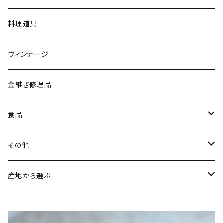
菓子切
黒照 クロテラス（大堀相馬焼／福島）
ブレスレット
会津張り子（福島）
料理道具
唐木田窯（松代焼／長野）
リング
ヴィンテージ
古谷製陶所（信楽焼／滋賀）
イヤリング・ピアス
金継ぎ修理品
山内卓夫（信楽焼／滋賀）
ヘアアクセサリー
食品
常陸窯いそべ陶苑（笠間焼／茨城）
スカーフリング
魚介類
その他
鯛
ストラップ
野菜
書籍・雑誌
産地から選ぶ
たこ
Standart
加工品
カレンダー
北海道