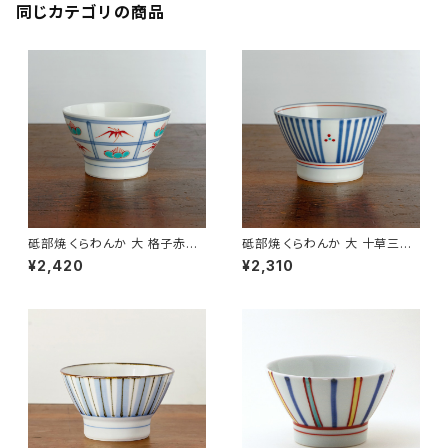
同じカテゴリの商品
砥部焼 くらわんか 大 格子赤梅
砥部焼 くらわんか 大 十草三つ
笹 梅山窯 愛媛県【ご飯茶碗】
紋 梅山窯 愛媛県【ご飯茶碗】
¥2,420
¥2,310
【飯碗】【伝統工芸品】【民藝品】
【飯碗】【伝統工芸品】【民藝品】
【ギフト プレゼント】【父の日 お
【ギフト プレゼント】【父の日 お
誕生日】
誕生日】