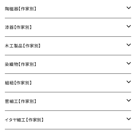
お皿
陶磁器【作家別】
豆皿
小鉢・中鉢・大鉢
小春花窯（瀬戸焼／愛知）
漆器【作家別】
丸皿
小鉢
ご飯茶碗
HORITSUKE（瀬戸焼／愛知）
中田漆木（香川）
木工製品【作家別】
楕円皿
中鉢
馬の目皿
庵治漆 -AJIURUSHI
お椀・ボウル
AND C（瀬戸焼／愛知）
erakko（京都）
りょうび庵（曲げわっぱ／秋田）
染織物【作家別】
長皿
大鉢
讃岐石地塗
お椀
湯呑・カップ
Trace Face（瀬戸焼／愛知）
suosikki（京都）
erakko（木と漆／京都）
藤本つむぎ工房（上田紬／長野）
組紐【作家別】
角皿
カレー皿
丼
マグカップ
うるしおいしおはし
巾着袋
酒器
m.m.d.（瀬戸焼／愛知）
甲斐のぶお工房（竹のカトラリー／大分）
清原遥（テキスタイル／滋賀）
昇苑くみひも（京都）
菅細工【作家別】
変形皿
フリーボウル
フリーカップ
ブックカバー
ぐい呑み・盃
KOMOREBI
リング
蓋物・キャニスター
LUC DE BOECK（京都）
藍染屋ほうね（藍染／静岡）
深江菅細工（大阪）
イタヤ細工【作家別】
スープカップ
カップ&ソーサー
がま口
徳利
朝焼け
ブレスレット