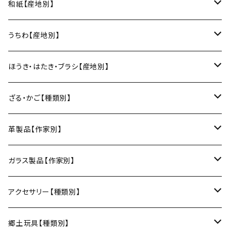
そば猪口
小山研一（京都）
京都のれん（風呂敷／京都）
角館イタヤ工芸（秋田）
和紙【産地別】
湯呑
ビアカップ
melt check
ヘアアクセサリー
小風呂敷（約50cm角）
箸・カトラリー
中村譲司（京都）
Sugee textile（国産手ぬぐい）
民芸イタヤ工房（秋田）
出雲民藝紙（島根）
うちわ【産地別】
ワインカップ
geometry
ストラップ
2巾風呂敷（約70cm角）
箸
土鍋
俊彦窯（丹波焼／兵庫）
向井詩織（ブロックプリント／インド）
多羅富來和紙（愛媛）
房州うちわ（千葉）
ほうき・はたき・ブラシ【産地別】
日本酒グラス
カードケース
3巾風呂敷（約100cm角）
箸置き
鍋敷き・コースター
Fuji窯（備前焼／岡山）
八尾和紙（富山）
水うちわ（岐阜）
松本箒（長野）
ざる・かご【種類別】
片口酒器
スプーン
鍋敷き
仁堂窯 大森宏明（備前焼／岡山）
美濃和紙（岐阜）
棕櫚箒（和歌山）
盆ざる
革製品【作家別】
フォーク
ポットマット
梅山窯（砥部焼／愛媛）
和箒（栃木）
かご
Therese（奈良）
ガラス製品【作家別】
ナイフ
コースター
宗像窯（会津本郷焼／福島）
和箒（群馬）
Taiga Glass（群馬）
アクセサリー【種類別】
サーバー
松永窯（大堀相馬焼／福島）
ネックレス
郷土玩具【種類別】