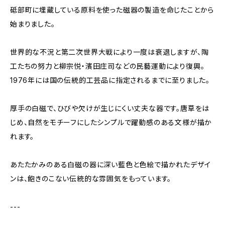
砥部町に埋蔵している原料を使った磁器の製造を命じたことから
始まりました。
世界的な不況と第二次世界大戦により一度は衰退しますが、陶
工たちの努力と柳宗悦・濱田庄司などの民藝運動により復興。
1976年には国の伝統的工芸品に指定されるまでに至りました。
厚手の白磁で、ひびや欠けが生じにくい丈夫な器です。唐草をは
じめ、自然をモチーフにしたシンプルで躍動感のある文様が描か
れます。
あたたかみのある白磁の器に深い藍色と色絵で描かれたデザイ
ンは、飽きのこない伝統的な雰囲気をもっています。
---