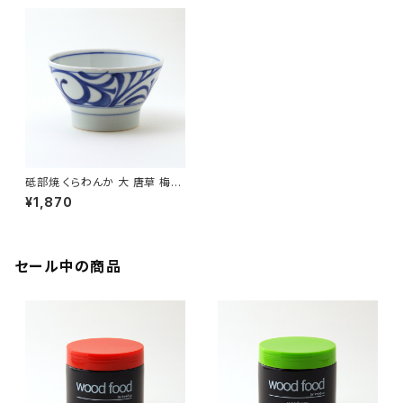
砥部焼 くらわんか 大 唐草 梅山
窯 愛媛県【飯碗】【ご飯茶碗】【伝
¥1,870
統工芸品】【民藝品】【ギフト プレ
ゼント】【父の日 お誕生日】
セール中の商品