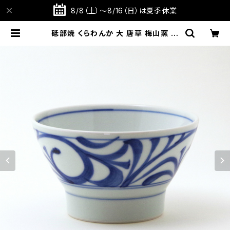
8/8（土）～8/16（日）は夏季休業
砥部焼 くらわんか 大 唐草 梅山窯 愛
媛県【飯碗】【ご飯茶碗】【伝統工芸品】
【民藝品】【ギフト プレゼント】【父の日
お誕生日】 | TABITOTE STORE 旅
と手仕事の店