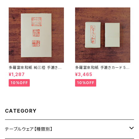
多羅富來和紙 純三椏 手漉き便
多羅富來和紙 手漉きカード 50
箋 10枚入り【伊予和紙】【愛媛県
枚入り【伊予和紙】【愛媛県四国
¥1,287
¥3,465
四国中央市】【伝統工芸品】【民
中央市】【伝統工芸品】【民藝品】
藝品】【ギフト プレゼント】【父の
【ギフト プレゼント】【父の日 お
10%OFF
10%OFF
日 お誕生日】
誕生日】
CATEGORY
テーブルウェア【種類別】