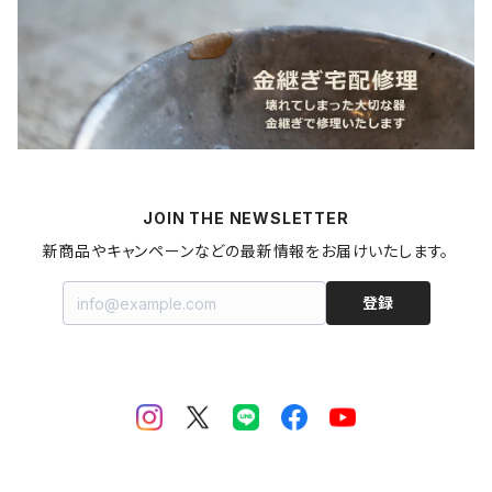
カレー
麺類
蜜蝋ワックス
青森県
燻製
うどん
スイーツ
アロマストーン
秋田県
梅干し
パスタ
プリン
飲料
家具・インテリア
山形県
マヨネーズ
JOIN THE NEWSLETTER
甘酒
金継ぎキット
福島県
新商品やキャンペーンなどの最新情報をお届けいたします。
はちみつ
拭き漆キット
新潟県
登録
ジャム・コンポート
茨城県
栃木県