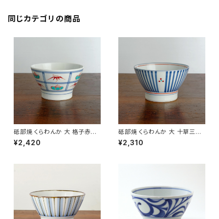
同じカテゴリの商品
砥部焼 くらわんか 大 格子赤梅
砥部焼 くらわんか 大 十草三つ
笹 梅山窯 愛媛県【ご飯茶碗】
紋 梅山窯 愛媛県【ご飯茶碗】
¥2,420
¥2,310
【飯碗】【伝統工芸品】【民藝品】
【飯碗】【伝統工芸品】【民藝品】
【ギフト プレゼント】【父の日 お
【ギフト プレゼント】【父の日 お
誕生日】
誕生日】