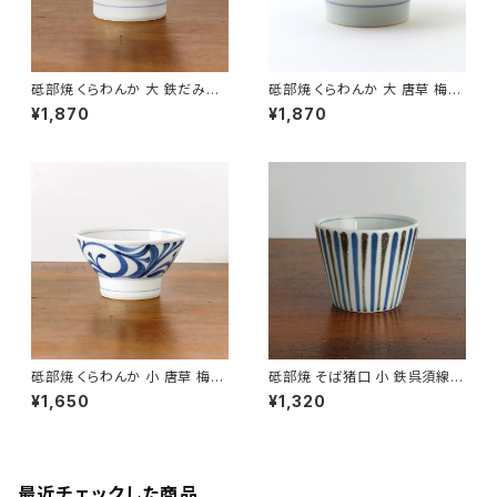
砥部焼 くらわんか 大 鉄だみ呉
砥部焼 くらわんか 大 唐草 梅山
須線 口紅入り 梅山窯 愛媛県
窯 愛媛県【飯碗】【ご飯茶碗】【伝
¥1,870
¥1,870
【ご飯茶碗】【飯碗】【伝統工芸
統工芸品】【民藝品】【ギフト プレ
品】【民藝品】【ギフト プレゼン
ゼント】【父の日 お誕生日】
ト】【父の日 お誕生日】
砥部焼 くらわんか 小 唐草 梅山
砥部焼 そば猪口 小 鉄呉須線
窯 愛媛県【ご飯茶碗】【飯碗】【伝
梅山窯 愛媛県【伝統工芸品】【民
¥1,650
¥1,320
統工芸品】【民藝品】【ギフト プレ
藝品】【ギフト プレゼント】【父の
ゼント】【父の日 お誕生日】
日 お誕生日】
最近チェックした商品