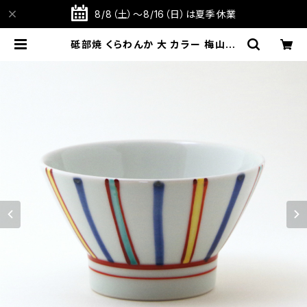
8/8（土）～8/16（日）は夏季休業
砥部焼 くらわんか 大 カラー 梅山窯
愛媛県【飯碗】【ご飯茶碗】【伝統工芸
品】【民藝品】【ギフト プレゼント】【父
の日 お誕生日】 | TABITOTE STO
RE 旅と手仕事の店