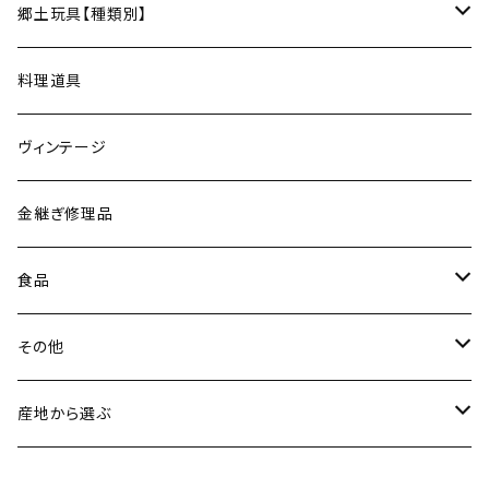
松永窯（大堀相馬焼／福島）
ネックレス
郷土玩具【種類別】
菓子切
黒照 クロテラス（大堀相馬焼／福島）
ブレスレット
会津張り子（福島）
料理道具
唐木田窯（松代焼／長野）
リング
ヴィンテージ
古谷製陶所（信楽焼／滋賀）
イヤリング・ピアス
金継ぎ修理品
山内卓夫（信楽焼／滋賀）
ヘアアクセサリー
食品
常陸窯いそべ陶苑（笠間焼／茨城）
スカーフリング
魚介類
その他
鯛
ストラップ
野菜
書籍・雑誌
産地から選ぶ
たこ
Standart
加工品
カレンダー
北海道