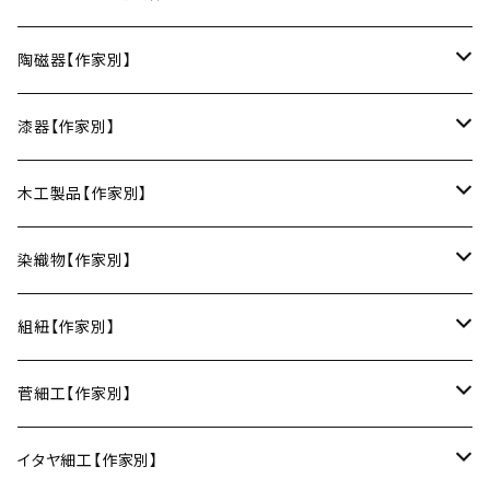
お皿
陶磁器【作家別】
豆皿
小鉢・中鉢・大鉢
小春花窯（瀬戸焼／愛知）
漆器【作家別】
丸皿
小鉢
ご飯茶碗
HORITSUKE（瀬戸焼／愛知）
中田漆木（香川）
木工製品【作家別】
楕円皿
中鉢
馬の目皿
庵治漆 -AJIURUSHI
お椀・ボウル
AND C（瀬戸焼／愛知）
erakko（京都）
りょうび庵（曲げわっぱ／秋田）
染織物【作家別】
長皿
大鉢
讃岐石地塗
お椀
湯呑・カップ
Trace Face（瀬戸焼／愛知）
suosikki（京都）
erakko（木と漆／京都）
藤本つむぎ工房（上田紬／長野）
組紐【作家別】
角皿
カレー皿
丼
マグカップ
うるしおいしおはし
巾着袋
酒器
m.m.d.（瀬戸焼／愛知）
甲斐のぶお工房（竹のカトラリー／大分）
清原遥（テキスタイル／滋賀）
昇苑くみひも（京都）
菅細工【作家別】
変形皿
フリーボウル
フリーカップ
ブックカバー
ぐい呑み・盃
KOMOREBI
リング
蓋物・キャニスター
LUC DE BOECK（京都）
藍染屋ほうね（藍染／静岡）
深江菅細工（大阪）
イタヤ細工【作家別】