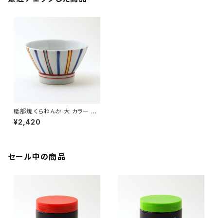
砥部焼 くらわんか 大 カラー 梅
山窯 愛媛県【飯碗】【ご飯茶碗】
¥2,420
【伝統工芸品】【民藝品】【ギフト
プレゼント】【父の日 お誕生日】
セール中の商品