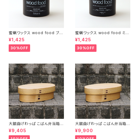
蜜蝋ワックス wood food ブラ
蜜蝋ワックス wood food ミン
ッドオレンジ【DIY】【木工】【ギフ
ト【DIY】【木工】【ギフト プレゼン
¥1,425
¥1,425
ト プレゼント】【父の日 お誕生
ト】【父の日 お誕生日】
日】
30%OFF
30%OFF
大舘曲げわっぱ こばん弁当箱
大舘曲げわっぱ こばん弁当箱
（小） りょうび庵 秋田県大舘市
（中） りょうび庵 秋田県大舘市
¥9,405
¥9,900
【伝統的工芸品】【民藝品】【ギフ
【伝統的工芸品】【民藝品】【ギフ
ト プレゼント】【父の日 お誕生
ト プレゼント】【父の日 お誕生
10%OFF
10%OFF