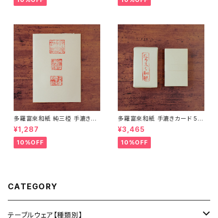
日】
日】
多羅富來和紙 純三椏 手漉き便
多羅富來和紙 手漉きカード 50
箋 10枚入り【伊予和紙】【愛媛県
枚入り【伊予和紙】【愛媛県四国
¥1,287
¥3,465
四国中央市】【伝統工芸品】【民
中央市】【伝統工芸品】【民藝品】
藝品】【ギフト プレゼント】【父の
【ギフト プレゼント】【父の日 お
10%OFF
10%OFF
日 お誕生日】
誕生日】
CATEGORY
テーブルウェア【種類別】