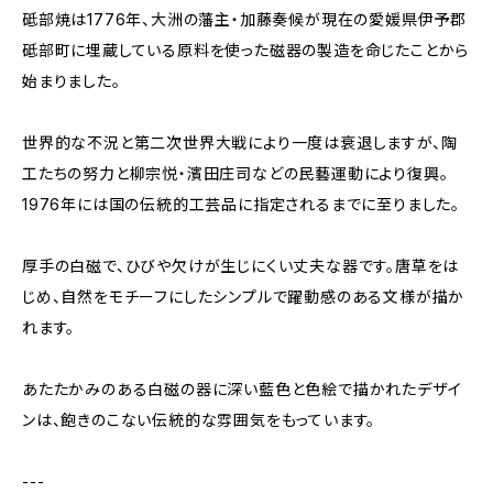
砥部焼は1776年、大洲の藩主・加藤奏候が現在の愛媛県伊予郡
砥部町に埋蔵している原料を使った磁器の製造を命じたことから
始まりました。
世界的な不況と第二次世界大戦により一度は衰退しますが、陶
工たちの努力と柳宗悦・濱田庄司などの民藝運動により復興。
1976年には国の伝統的工芸品に指定されるまでに至りました。
厚手の白磁で、ひびや欠けが生じにくい丈夫な器です。唐草をは
じめ、自然をモチーフにしたシンプルで躍動感のある文様が描か
れます。
あたたかみのある白磁の器に深い藍色と色絵で描かれたデザイ
ンは、飽きのこない伝統的な雰囲気をもっています。
---