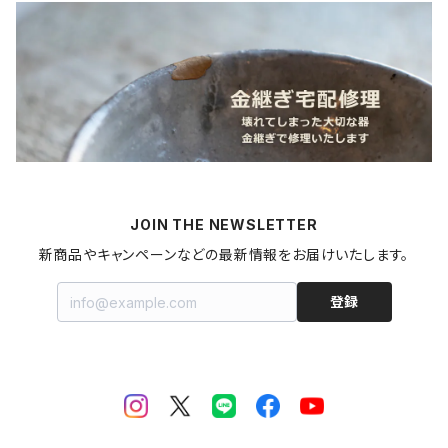
カレー
麺類
蜜蝋ワックス
青森県
燻製
うどん
スイーツ
アロマストーン
秋田県
梅干し
パスタ
プリン
飲料
家具・インテリア
山形県
マヨネーズ
JOIN THE NEWSLETTER
甘酒
金継ぎキット
福島県
新商品やキャンペーンなどの最新情報をお届けいたします。
はちみつ
拭き漆キット
新潟県
登録
ジャム・コンポート
茨城県
栃木県