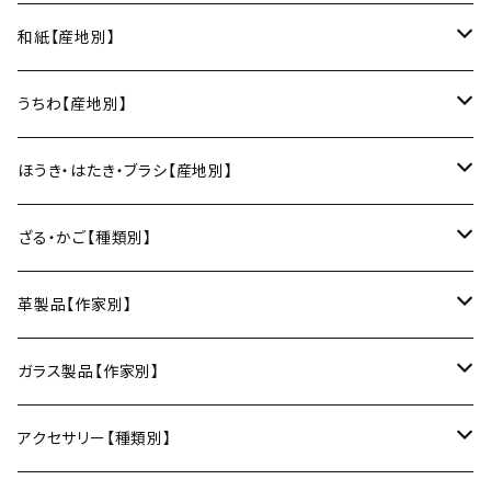
スープカップ
カップ&ソーサー
がま口
徳利
朝焼け
ブレスレット
そば猪口
小山研一（京都）
京都のれん（風呂敷／京都）
角館イタヤ工芸（秋田）
和紙【産地別】
湯呑
ビアカップ
melt check
ヘアアクセサリー
小風呂敷（約50cm角）
箸・カトラリー
中村譲司（京都）
Sugee textile（国産手ぬぐい）
民芸イタヤ工房（秋田）
出雲民藝紙（島根）
うちわ【産地別】
ワインカップ
geometry
ストラップ
2巾風呂敷（約70cm角）
箸
土鍋
俊彦窯（丹波焼／兵庫）
向井詩織（ブロックプリント／インド）
多羅富來和紙（愛媛）
房州うちわ（千葉）
ほうき・はたき・ブラシ【産地別】
日本酒グラス
カードケース
3巾風呂敷（約100cm角）
箸置き
鍋敷き・コースター
Fuji窯（備前焼／岡山）
八尾和紙（富山）
水うちわ（岐阜）
松本箒（長野）
ざる・かご【種類別】
片口酒器
スプーン
鍋敷き
仁堂窯 大森宏明（備前焼／岡山）
美濃和紙（岐阜）
棕櫚箒（和歌山）
盆ざる
革製品【作家別】
フォーク
ポットマット
梅山窯（砥部焼／愛媛）
和箒（栃木）
かご
Therese（奈良）
ガラス製品【作家別】
ナイフ
コースター
宗像窯（会津本郷焼／福島）
和箒（群馬）
Taiga Glass（群馬）
アクセサリー【種類別】
サーバー