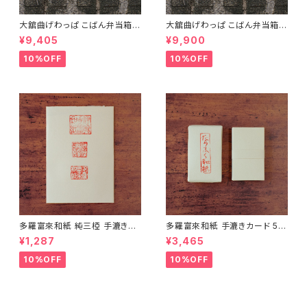
大舘曲げわっぱ こばん弁当箱
大舘曲げわっぱ こばん弁当箱
（小） りょうび庵 秋田県大舘市
（中） りょうび庵 秋田県大舘市
¥9,405
¥9,900
【伝統的工芸品】【民藝品】【ギフ
【伝統的工芸品】【民藝品】【ギフ
ト プレゼント】【父の日 お誕生
ト プレゼント】【父の日 お誕生
10%OFF
10%OFF
日】
日】
多羅富來和紙 純三椏 手漉き便
多羅富來和紙 手漉きカード 50
箋 10枚入り【伊予和紙】【愛媛県
枚入り【伊予和紙】【愛媛県四国
¥1,287
¥3,465
四国中央市】【伝統工芸品】【民
中央市】【伝統工芸品】【民藝品】
藝品】【ギフト プレゼント】【父の
【ギフト プレゼント】【父の日 お
10%OFF
10%OFF
日 お誕生日】
誕生日】