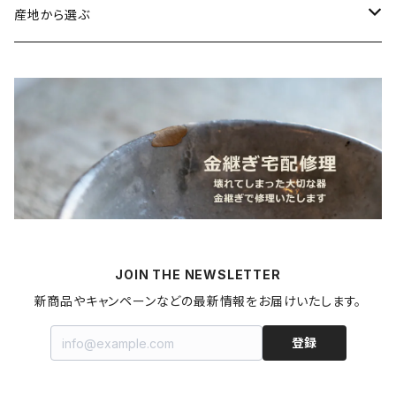
鯛
ストラップ
野菜
書籍・雑誌
産地から選ぶ
たこ
Standart
加工品
カレンダー
北海道
カレー
麺類
蜜蝋ワックス
青森県
燻製
うどん
スイーツ
アロマストーン
秋田県
梅干し
パスタ
プリン
飲料
家具・インテリア
山形県
マヨネーズ
JOIN THE NEWSLETTER
甘酒
金継ぎキット
福島県
新商品やキャンペーンなどの最新情報をお届けいたします。
はちみつ
拭き漆キット
新潟県
登録
ジャム・コンポート
茨城県