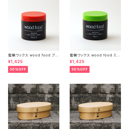
蜜蝋ワックス wood food ブラ
蜜蝋ワックス wood food ミン
ッドオレンジ【DIY】【木工】【ギフ
ト【DIY】【木工】【ギフト プレゼン
¥1,425
¥1,425
ト プレゼント】【父の日 お誕生
ト】【父の日 お誕生日】
日】
30%OFF
30%OFF