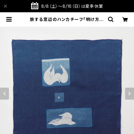
8/8（土）～8/16（日）は夏季休業
旅する窓辺のハンカチーフ「明け方の
手向け」 藍染屋ほうね リネン100%
36cm角【静岡県産】【麻の藍染めハ
ンカチ】【ギフト プレゼント】【父の日
お誕生日】 | TABITOTE STORE 旅
と手仕事の店