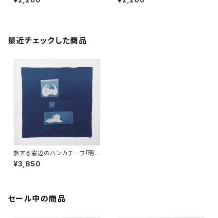
ン×ベージュ ＜茶色＞ 昇苑くみ
Black ＜黒＞ 昇苑くみひも【京
ひも【京都】【組紐アクセサリー】
都】【組紐アクセサリー】【Kumih
【Kumihimo Bracelet】【ギフト
imo Bracelet】【ギフト プレゼ
プレゼント】【父の日 お誕生日】
ント】【父の日 お誕生日】
最近チェックした商品
旅する窓辺のハンカチーフ「明
け方の手向け」 藍染屋ほうね リ
¥3,850
ネン100% 36cm角【静岡県
産】【麻の藍染めハンカチ】【ギフ
ト プレゼント】【父の日 お誕生
日】
セール中の商品