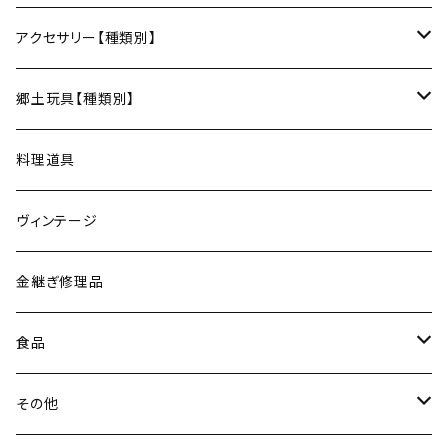
ナイフ
コースター
宗像窯（会津本郷焼／福島）
和箒（群馬）
Taiga Glass（群馬）
アクセサリー【種類別】
サーバー
松永窯（大堀相馬焼／福島）
ネックレス
郷土玩具【種類別】
菓子切
黒照 クロテラス（大堀相馬焼／福島）
ブレスレット
会津張り子（福島）
料理道具
唐木田窯（松代焼／長野）
リング
ヴィンテージ
古谷製陶所（信楽焼／滋賀）
イヤリング・ピアス
金継ぎ修理品
山内卓夫（信楽焼／滋賀）
ヘアアクセサリー
食品
常陸窯いそべ陶苑（笠間焼／茨城）
スカーフリング
魚介類
その他