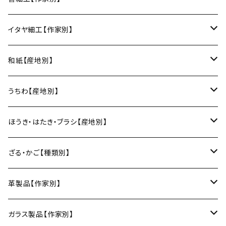
変形皿
フリーボウル
フリーカップ
ブックカバー
ぐい呑み・盃
KOMOREBI
リング
蓋物・キャニスター
LUC DE BOECK（京都）
藍染屋ほうね（藍染／静岡）
深江菅細工（大阪）
イタヤ細工【作家別】
スープカップ
カップ&ソーサー
がま口
徳利
朝焼け
ブレスレット
そば猪口
小山研一（京都）
京都のれん（風呂敷／京都）
角館イタヤ工芸（秋田）
和紙【産地別】
湯呑
ビアカップ
melt check
ヘアアクセサリー
小風呂敷（約50cm角）
箸・カトラリー
中村譲司（京都）
Sugee textile（国産手ぬぐい）
民芸イタヤ工房（秋田）
出雲民藝紙（島根）
うちわ【産地別】
ワインカップ
geometry
ストラップ
2巾風呂敷（約70cm角）
箸
土鍋
俊彦窯（丹波焼／兵庫）
向井詩織（ブロックプリント／インド）
多羅富來和紙（愛媛）
房州うちわ（千葉）
ほうき・はたき・ブラシ【産地別】
日本酒グラス
カードケース
3巾風呂敷（約100cm角）
箸置き
鍋敷き・コースター
Fuji窯（備前焼／岡山）
八尾和紙（富山）
水うちわ（岐阜）
松本箒（長野）
ざる・かご【種類別】
片口酒器
スプーン
鍋敷き
仁堂窯 大森宏明（備前焼／岡山）
美濃和紙（岐阜）
棕櫚箒（和歌山）
盆ざる
革製品【作家別】
フォーク
ポットマット
梅山窯（砥部焼／愛媛）
和箒（栃木）
かご
Therese（奈良）
ガラス製品【作家別】