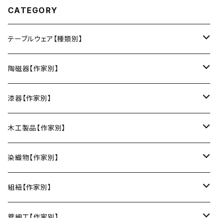
CATEGORY
テーブルウェア【種類別】
お皿
陶磁器【作家別】
豆皿
小鉢・中鉢・大鉢
小春花窯（瀬戸焼／愛知）
漆器【作家別】
丸皿
小鉢
ご飯茶碗
HORITSUKE（瀬戸焼／愛知）
中田漆木（香川）
木工製品【作家別】
楕円皿
中鉢
馬の目皿
庵治漆 -AJIURUSHI
お椀・ボウル
AND C（瀬戸焼／愛知）
erakko（京都）
りょうび庵（曲げわっぱ／秋田）
染織物【作家別】
長皿
大鉢
讃岐石地塗
お椀
湯呑・カップ
Trace Face（瀬戸焼／愛知）
suosikki（京都）
erakko（木と漆／京都）
藤本つむぎ工房（上田紬／長野）
組紐【作家別】
角皿
カレー皿
丼
マグカップ
うるしおいしおはし
巾着袋
酒器
m.m.d.（瀬戸焼／愛知）
甲斐のぶお工房（竹のカトラリー／大分）
清原遥（テキスタイル／滋賀）
昇苑くみひも（京都）
菅細工【作家別】