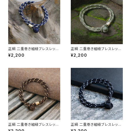
正絹 二重巻き組紐ブレスレット
正絹 二重巻き組紐ブレスレット
TABITOTE別注カラー ネイビ
TABITOTE別注カラー カーキ
¥2,200
¥2,200
ー×サンドベージュ 昇苑くみひ
グリーン 昇苑くみひも【京都】
も【京都】【組紐アクセサリー】【K
【組紐アクセサリー】【Kumihim
umihimo Bracelet】【ギフト プ
o Bracelet】【ギフト プレゼン
レゼント】【父の日 お誕生日】
ト】【父の日 お誕生日】
正絹 二重巻き組紐ブレスレット
正絹 二重巻き組紐ブレスレット
TABITOTE別注カラー ブラウ
TABITOTE別注カラー Urban
¥2,200
¥2,200