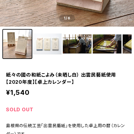
1
/6
紙々の國の和紙こよみ（未晒し白） 出雲民藝紙使用
【2020年度】【卓上カレンダー】
¥1,540
SOLD OUT
島根県の伝統工芸「出雲民藝紙」を使用した卓上用の暦（カレン
ダー）です。