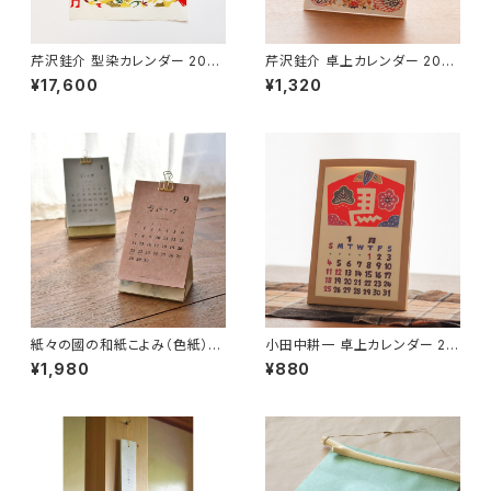
芹沢銈介 型染カレンダー 2021
芹沢銈介 卓上カレンダー 2025
年版【民藝品】【手漉き和紙使
年（令和7年）【民藝品】【スタンド
¥17,600
¥1,320
用】【予約受付中】【12月納品予
ケース付属】
定】
紙々の國の和紙こよみ（色紙）
小田中耕一 卓上カレンダー 20
出雲民藝紙使用【2022年度】
26年（令和8年） 紙製スタンド付
¥1,980
¥880
【卓上カレンダー】
き【民藝品】【スタンドケース付
属】