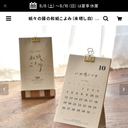
8/8（土）～8/16（日）は夏季休業
紙々の國の和紙こよみ（未晒し白） 出
雲民藝紙使用【2020年度】【卓上カレ
ンダー】 | TABITOTE STORE 旅と
手仕事の店