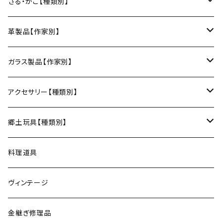
鍋敷き・コースター
Fuji窯（備前焼／岡山）
八尾和紙（富山）
水うちわ（岐阜）
松本箒（長野）
ざる・かご【種類別】
片口酒器
スプーン
鍋敷き
仁堂窯 大森宏明（備前焼／岡山）
美濃和紙（岐阜）
棕櫚箒（和歌山）
盆ざる
革製品【作家別】
フォーク
ポットマット
梅山窯（砥部焼／愛媛）
和箒（栃木）
かご
Therese（奈良）
ガラス製品【作家別】
ナイフ
コースター
宗像窯（会津本郷焼／福島）
和箒（群馬）
Taiga Glass（群馬）
アクセサリー【種類別】
サーバー
松永窯（大堀相馬焼／福島）
ネックレス
郷土玩具【種類別】
菓子切
黒照 クロテラス（大堀相馬焼／福島）
ブレスレット
会津張り子（福島）
料理道具
唐木田窯（松代焼／長野）
リング
ヴィンテージ
古谷製陶所（信楽焼／滋賀）
イヤリング・ピアス
金継ぎ修理品