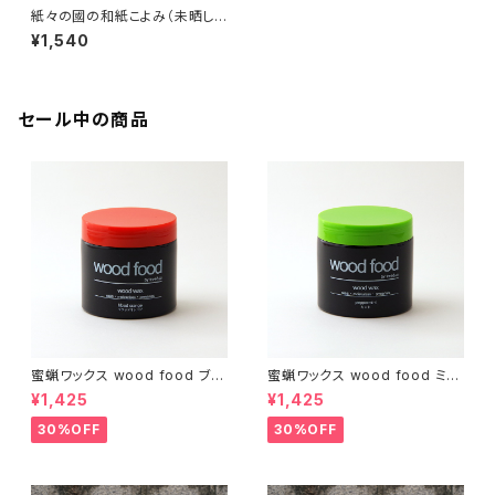
紙々の國の和紙こよみ（未晒し
白） 出雲民藝紙使用【2020年
¥1,540
度】【卓上カレンダー】
セール中の商品
蜜蝋ワックス wood food ブラ
蜜蝋ワックス wood food ミン
ッドオレンジ【DIY】【木工】【ギフ
ト【DIY】【木工】【ギフト プレゼン
¥1,425
¥1,425
ト プレゼント】【父の日 お誕生
ト】【父の日 お誕生日】
日】
30%OFF
30%OFF