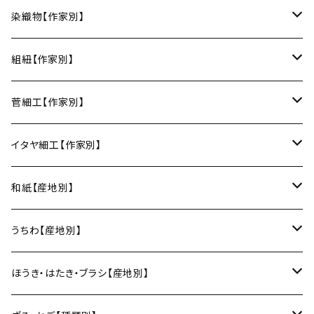
楕円皿
中鉢
馬の目皿
庵治漆 -AJIURUSHI
お椀・ボウル
AND C（瀬戸焼／愛知）
erakko（京都）
りょうび庵（曲げわっぱ／秋田）
染織物【作家別】
長皿
大鉢
讃岐石地塗
お椀
湯呑・カップ
Trace Face（瀬戸焼／愛知）
suosikki（京都）
erakko（木と漆／京都）
藤本つむぎ工房（上田紬／長野）
組紐【作家別】
角皿
カレー皿
丼
マグカップ
うるしおいしおはし
巾着袋
酒器
m.m.d.（瀬戸焼／愛知）
甲斐のぶお工房（竹のカトラリー／大分）
清原遥（テキスタイル／滋賀）
昇苑くみひも（京都）
菅細工【作家別】
変形皿
フリーボウル
フリーカップ
ブックカバー
ぐい呑み・盃
KOMOREBI
リング
蓋物・キャニスター
LUC DE BOECK（京都）
藍染屋ほうね（藍染／静岡）
深江菅細工（大阪）
イタヤ細工【作家別】
スープカップ
カップ&ソーサー
がま口
徳利
朝焼け
ブレスレット
そば猪口
小山研一（京都）
京都のれん（風呂敷／京都）
角館イタヤ工芸（秋田）
和紙【産地別】
湯呑
ビアカップ
melt check
ヘアアクセサリー
小風呂敷（約50cm角）
箸・カトラリー
中村譲司（京都）
Sugee textile（国産手ぬぐい）
民芸イタヤ工房（秋田）
出雲民藝紙（島根）
うちわ【産地別】
ワインカップ
geometry
ストラップ
2巾風呂敷（約70cm角）
箸
土鍋
俊彦窯（丹波焼／兵庫）
向井詩織（ブロックプリント／インド）
多羅富來和紙（愛媛）
房州うちわ（千葉）
ほうき・はたき・ブラシ【産地別】
日本酒グラス
カードケース
3巾風呂敷（約100cm角）
箸置き