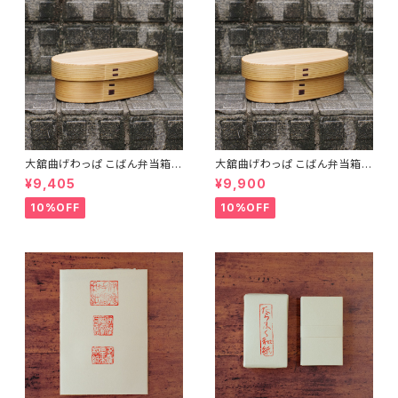
大舘曲げわっぱ こばん弁当箱
大舘曲げわっぱ こばん弁当箱
（小） りょうび庵 秋田県大舘市
（中） りょうび庵 秋田県大舘市
¥9,405
¥9,900
【伝統的工芸品】【民藝品】【ギフ
【伝統的工芸品】【民藝品】【ギフ
ト プレゼント】【父の日 お誕生
ト プレゼント】【父の日 お誕生
10%OFF
10%OFF
日】
日】