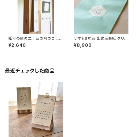
紙々の國の二十四の月のこよみ
いずも6年暦 出雲民藝紙 グリー
2026年（令和8年） 2/4立春は
ン/イエロー/ブルー/ピンク【4月
¥2,640
¥8,900
じまり【出雲民藝紙使用】【短冊
はじまりカレンダー】【2026
型カレンダー】
年〜2031年】【島根県産】【受注
生産】【納期：約1ヵ月】【入学祝い
入園祝い 出産祝い】
最近チェックした商品