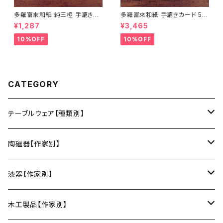
多羅富來和紙 純三椏 手漉き便
多羅富來和紙 手漉きカード 50
箋 10枚入り【伊予和紙】【愛媛県
枚入り【伊予和紙】【愛媛県四国
¥1,287
¥3,465
四国中央市】【伝統工芸品】【民
中央市】【伝統工芸品】【民藝品】
藝品】【ギフト プレゼント】【父の
【ギフト プレゼント】【父の日 お
10%OFF
10%OFF
日 お誕生日】
誕生日】
CATEGORY
テーブルウェア【種類別】
お皿
陶磁器【作家別】
豆皿
小鉢・中鉢・大鉢
小春花窯（瀬戸焼／愛知）
漆器【作家別】
丸皿
小鉢
ご飯茶碗
HORITSUKE（瀬戸焼／愛知）
中田漆木（香川）
木工製品【作家別】