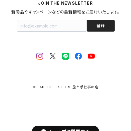
マヨネーズ
JOIN THE NEWSLETTER
甘酒
金継ぎキット
福島県
新商品やキャンペーンなどの最新情報をお届けいたします。
はちみつ
拭き漆キット
新潟県
登録
ジャム・コンポート
茨城県
栃木県
埼玉県
© TABITOTE STORE 旅と手仕事の店
千葉県
東京都
神奈川県