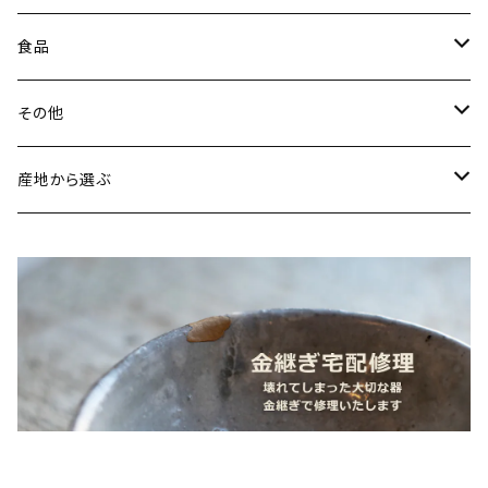
山内卓夫（信楽焼／滋賀）
ヘアアクセサリー
食品
常陸窯いそべ陶苑（笠間焼／茨城）
スカーフリング
魚介類
その他
鯛
ストラップ
野菜
書籍・雑誌
産地から選ぶ
たこ
Standart
加工品
カレンダー
北海道
カレー
麺類
蜜蝋ワックス
青森県
燻製
うどん
スイーツ
アロマストーン
秋田県
梅干し
パスタ
プリン
飲料
家具・インテリア
山形県