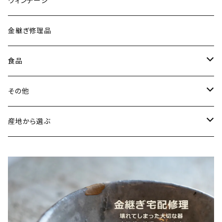
ヴィンテージ
古谷製陶所（信楽焼／滋賀）
イヤリング・ピアス
金継ぎ修理品
山内卓夫（信楽焼／滋賀）
ヘアアクセサリー
食品
常陸窯いそべ陶苑（笠間焼／茨城）
スカーフリング
魚介類
その他
鯛
ストラップ
野菜
書籍・雑誌
産地から選ぶ
たこ
Standart
加工品
カレンダー
北海道
カレー
麺類
蜜蝋ワックス
青森県
燻製
うどん
スイーツ
アロマストーン
秋田県