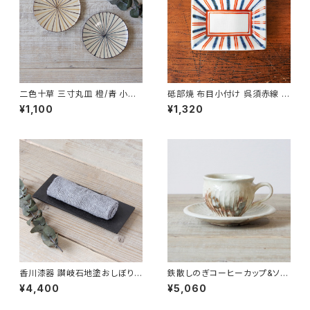
二色十草 三寸丸皿 橙/青 小春
砥部焼 布目小付け 呉須赤線 梅
花窯 瀬戸焼【伝統工芸品】【民藝
山窯 愛媛県【しょうゆ皿】【伝統
¥1,100
¥1,320
品】【ギフト プレゼント】【父の日
工芸品】【民藝品】【ギフト プレゼ
お誕生日】
ント】【父の日 お誕生日】
香川漆器 讃岐石地塗おしぼり
鉄散しのぎコーヒーカップ&ソー
置き 中田漆木【伝統工芸品】【民
サー 古谷製陶所 信楽焼【伝統
¥4,400
¥5,060
藝品】【ギフト プレゼント】【父の
工芸品】【民藝品】【ギフト プレゼ
日 お誕生日】
ント】【父の日 お誕生日】