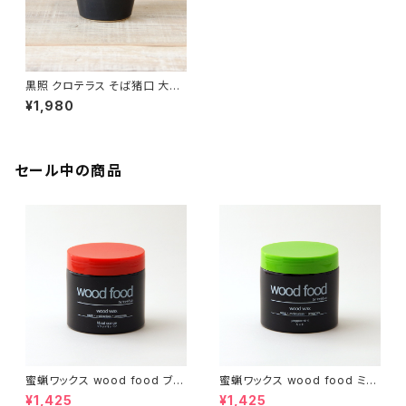
黒照 クロテラス そば猪口 大堀
相馬焼【雄勝硯】【伝統工芸品】
¥1,980
【民藝品】【ギフト プレゼント】
【父の日 お誕生日】
セール中の商品
蜜蝋ワックス wood food ブラ
蜜蝋ワックス wood food ミン
ッドオレンジ【DIY】【木工】【ギフ
ト【DIY】【木工】【ギフト プレゼン
¥1,425
¥1,425