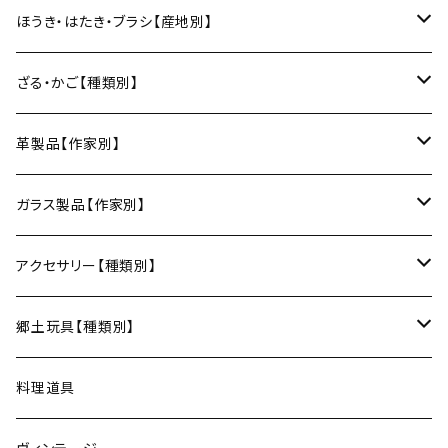
ワインカップ
geometry
ストラップ
2巾風呂敷（約70cm角）
箸
土鍋
俊彦窯（丹波焼／兵庫）
向井詩織（ブロックプリント／インド）
多羅富來和紙（愛媛）
房州うちわ（千葉）
ほうき・はたき・ブラシ【産地別】
日本酒グラス
カードケース
3巾風呂敷（約100cm角）
箸置き
鍋敷き・コースター
Fuji窯（備前焼／岡山）
八尾和紙（富山）
水うちわ（岐阜）
松本箒（長野）
ざる・かご【種類別】
片口酒器
スプーン
鍋敷き
仁堂窯 大森宏明（備前焼／岡山）
美濃和紙（岐阜）
棕櫚箒（和歌山）
盆ざる
革製品【作家別】
フォーク
ポットマット
梅山窯（砥部焼／愛媛）
和箒（栃木）
かご
Therese（奈良）
ガラス製品【作家別】
ナイフ
コースター
宗像窯（会津本郷焼／福島）
和箒（群馬）
Taiga Glass（群馬）
アクセサリー【種類別】
サーバー
松永窯（大堀相馬焼／福島）
ネックレス
郷土玩具【種類別】
菓子切
黒照 クロテラス（大堀相馬焼／福島）
ブレスレット
会津張り子（福島）
料理道具
唐木田窯（松代焼／長野）
リング