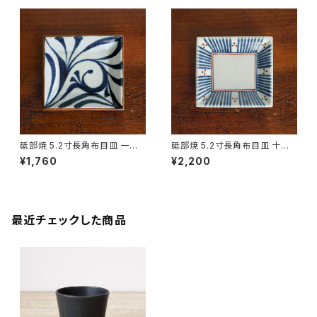
砥部焼 5.2寸長角布目皿 一つ
砥部焼 5.2寸長角布目皿 十草
唐草 口紅入り 梅山窯 愛媛県
三つ紋 梅山窯 愛媛県【伝統工
¥1,760
¥2,200
【伝統工芸品】【民藝品】【ギフト
芸品】【民藝品】【ギフト プレゼン
プレゼント】【父の日 お誕生日】
ト】【父の日 お誕生日】
最近チェックした商品