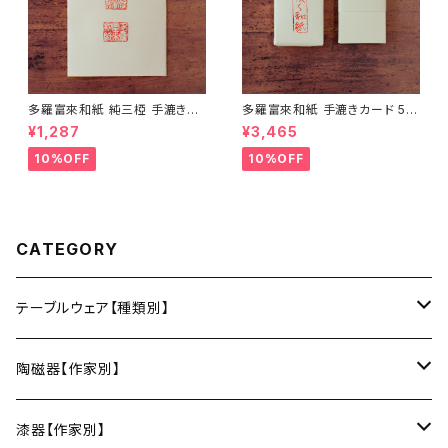
多羅富來和紙 純三椏 手漉き便
多羅富來和紙 手漉きカード 50
箋 10枚入り【伊予和紙】【愛媛県
枚入り【伊予和紙】【愛媛県四国
¥1,287
¥3,465
四国中央市】【伝統工芸品】【民
中央市】【伝統工芸品】【民藝品】
藝品】【ギフト プレゼント】【父の
【ギフト プレゼント】【父の日 お
10%OFF
10%OFF
日 お誕生日】
誕生日】
CATEGORY
テーブルウェア【種類別】
お皿
陶磁器【作家別】
豆皿
小鉢・中鉢・大鉢
小春花窯（瀬戸焼／愛知）
漆器【作家別】