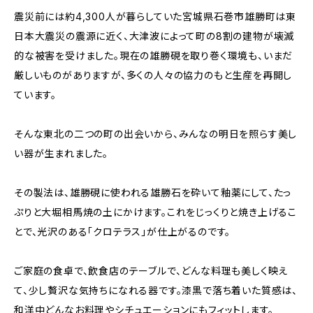
震災前には約4,300人が暮らしていた宮城県石巻市雄勝町は東
日本大震災の震源に近く、大津波によって町の8割の建物が壊滅
的な被害を受けました。現在の雄勝硯を取り巻く環境も、いまだ
厳しいものがありますが、多くの人々の協力のもと生産を再開し
ています。
そんな東北の二つの町の出会いから、みんなの明日を照らす美し
い器が生まれました。
その製法は、雄勝硯に使われる雄勝石を砕いて釉薬にして、たっ
ぷりと大堀相馬焼の土にかけます。これをじっくりと焼き上げるこ
とで、光沢のある「クロテラス」が仕上がるのです。
ご家庭の食卓で、飲食店のテーブルで、どんな料理も美しく映え
て、少し贅沢な気持ちになれる器です。漆黒で落ち着いた質感は、
和洋中どんなお料理やシチュエーションにもフィットします。