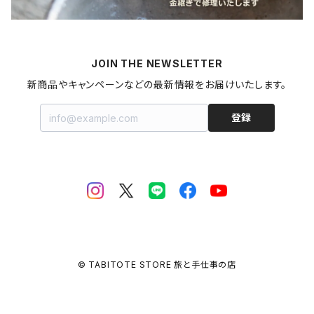
梅干し
パスタ
プリン
飲料
家具・インテリア
山形県
マヨネーズ
JOIN THE NEWSLETTER
甘酒
金継ぎキット
福島県
新商品やキャンペーンなどの最新情報をお届けいたします。
はちみつ
拭き漆キット
新潟県
登録
ジャム・コンポート
茨城県
栃木県
埼玉県
© TABITOTE STORE 旅と手仕事の店
千葉県