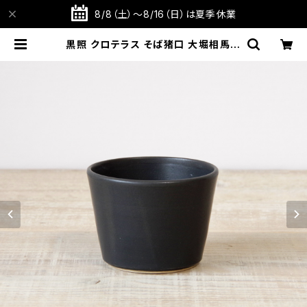
8/8（土）～8/16（日）は夏季休業
黒照 クロテラス そば猪口 大堀相馬焼
【雄勝硯】【伝統工芸品】【民藝品】【ギ
フト プレゼント】【父の日 お誕生日】 |
TABITOTE STORE 旅と手仕事の
店