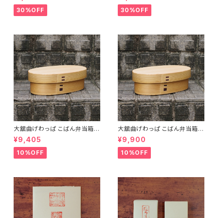
ト プレゼント】【父の日 お誕生
ト】【父の日 お誕生日】
日】
30%OFF
30%OFF
大舘曲げわっぱ こばん弁当箱
大舘曲げわっぱ こばん弁当箱
（小） りょうび庵 秋田県大舘市
（中） りょうび庵 秋田県大舘市
¥9,405
¥9,900
【伝統的工芸品】【民藝品】【ギフ
【伝統的工芸品】【民藝品】【ギフ
ト プレゼント】【父の日 お誕生
ト プレゼント】【父の日 お誕生
10%OFF
10%OFF
日】
日】