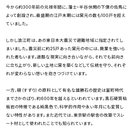
今から約300年前の元禄年間に、藩士・半谷休閑の下僕の佐馬に
よって創設され、最盛期の江戸末期には窯元の数も100戸を超え
ていました。
しかし浪江町は、あの東日本大震災で避難地域に指定されてし
まいました。震災前に約25戸あった窯元の中には、廃業を強いら
れた者もいます。過酷な現実に向き合いながら、それでも前向き
に立ち上がり、新しい土地に窯を築くなどして伝統を守り、それぞ
れが変わらない想いを抱きつづけています。
一方、硯（すずり）の原料として有名な雄勝石の歴史は室町時代
までさかのぼり、約600年を越えるといわれています。黒石硬質粘
板岩の特徴である純黒色で、科学的作用や永い年月にも変質し
ない特性があります。また近代では、東京駅の駅舎の改築でスレ
ート材として使われたことでも知られています。