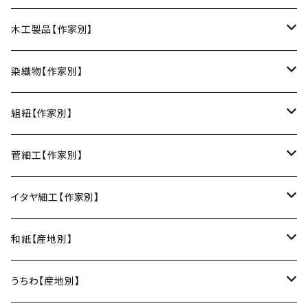
丸皿
小鉢
ご飯茶碗
HORITSUKE（瀬戸焼／愛知）
中田漆木（香川）
木工製品【作家別】
楕円皿
中鉢
馬の目皿
庵治漆 -AJIURUSHI
お椀・ボウル
AND C（瀬戸焼／愛知）
erakko（京都）
りょうび庵（曲げわっぱ／秋田）
染織物【作家別】
長皿
大鉢
讃岐石地塗
お椀
湯呑・カップ
Trace Face（瀬戸焼／愛知）
suosikki（京都）
erakko（木と漆／京都）
藤本つむぎ工房（上田紬／長野）
組紐【作家別】
角皿
カレー皿
丼
マグカップ
うるしおいしおはし
巾着袋
酒器
m.m.d.（瀬戸焼／愛知）
甲斐のぶお工房（竹のカトラリー／大分）
清原遥（テキスタイル／滋賀）
昇苑くみひも（京都）
菅細工【作家別】
変形皿
フリーボウル
フリーカップ
ブックカバー
ぐい呑み・盃
KOMOREBI
リング
蓋物・キャニスター
LUC DE BOECK（京都）
藍染屋ほうね（藍染／静岡）
深江菅細工（大阪）
イタヤ細工【作家別】
スープカップ
カップ&ソーサー
がま口
徳利
朝焼け
ブレスレット
そば猪口
小山研一（京都）
京都のれん（風呂敷／京都）
角館イタヤ工芸（秋田）
和紙【産地別】
湯呑
ビアカップ
melt check
ヘアアクセサリー
小風呂敷（約50cm角）
箸・カトラリー
中村譲司（京都）
Sugee textile（国産手ぬぐい）
民芸イタヤ工房（秋田）
出雲民藝紙（島根）
うちわ【産地別】