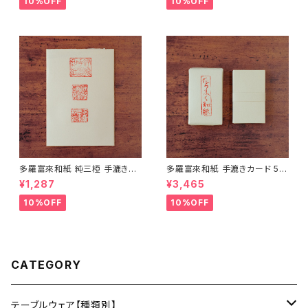
10%OFF
10%OFF
日】
日】
多羅富來和紙 純三椏 手漉き便
多羅富來和紙 手漉きカード 50
箋 10枚入り【伊予和紙】【愛媛県
枚入り【伊予和紙】【愛媛県四国
¥1,287
¥3,465
四国中央市】【伝統工芸品】【民
中央市】【伝統工芸品】【民藝品】
藝品】【ギフト プレゼント】【父の
【ギフト プレゼント】【父の日 お
10%OFF
10%OFF
日 お誕生日】
誕生日】
CATEGORY
テーブルウェア【種類別】