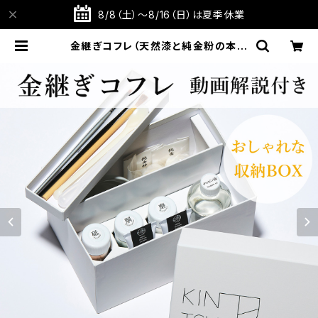
8/8（土）～8/16（日）は夏季休業
金継ぎコフレ（天然漆と純金粉の本格
金継ぎキット） 堤淺吉漆店【動画解説
付】【Kintsugi Repair Kit】【ギフト
プレゼント】【父の日 お誕生日】 | TA
BITOTE STORE 旅と手仕事の店