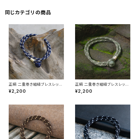
同じカテゴリの商品
正絹 二重巻き組紐ブレスレット
正絹 二重巻き組紐ブレスレット
TABITOTE別注カラー ネイビ
TABITOTE別注カラー カーキ
¥2,200
¥2,200
ー×サンドベージュ 昇苑くみひ
グリーン 昇苑くみひも【京都】
も【京都】【組紐アクセサリー】【K
【組紐アクセサリー】【Kumihim
umihimo Bracelet】【ギフト プ
o Bracelet】【ギフト プレゼン
レゼント】【父の日 お誕生日】
ト】【父の日 お誕生日】