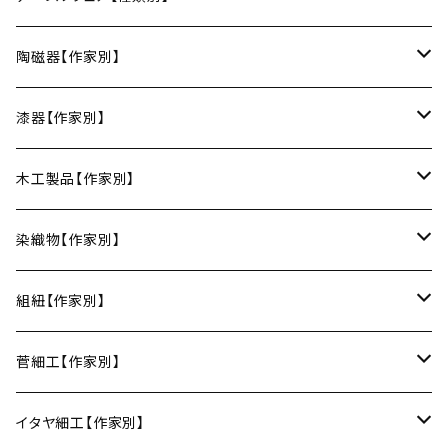
お皿
陶磁器【作家別】
豆皿
小鉢・中鉢・大鉢
小春花窯（瀬戸焼／愛知）
漆器【作家別】
丸皿
小鉢
ご飯茶碗
HORITSUKE（瀬戸焼／愛知）
中田漆木（香川）
木工製品【作家別】
楕円皿
中鉢
馬の目皿
庵治漆 -AJIURUSHI
お椀・ボウル
AND C（瀬戸焼／愛知）
erakko（京都）
りょうび庵（曲げわっぱ／秋田）
染織物【作家別】
長皿
大鉢
讃岐石地塗
お椀
湯呑・カップ
Trace Face（瀬戸焼／愛知）
suosikki（京都）
erakko（木と漆／京都）
藤本つむぎ工房（上田紬／長野）
組紐【作家別】
角皿
カレー皿
丼
マグカップ
うるしおいしおはし
巾着袋
酒器
m.m.d.（瀬戸焼／愛知）
甲斐のぶお工房（竹のカトラリー／大分）
清原遥（テキスタイル／滋賀）
昇苑くみひも（京都）
菅細工【作家別】
変形皿
フリーボウル
フリーカップ
ブックカバー
ぐい呑み・盃
KOMOREBI
リング
蓋物・キャニスター
LUC DE BOECK（京都）
藍染屋ほうね（藍染／静岡）
深江菅細工（大阪）
イタヤ細工【作家別】