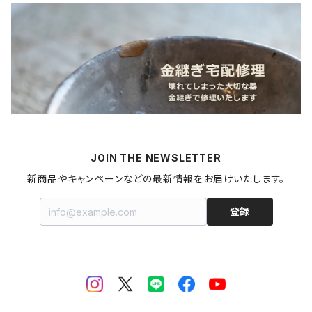
カレー
麺類
蜜蝋ワックス
青森県
燻製
うどん
スイーツ
アロマストーン
秋田県
梅干し
パスタ
プリン
飲料
家具・インテリア
山形県
マヨネーズ
JOIN THE NEWSLETTER
甘酒
金継ぎキット
福島県
新商品やキャンペーンなどの最新情報をお届けいたします。
はちみつ
拭き漆キット
新潟県
登録
ジャム・コンポート
茨城県
栃木県