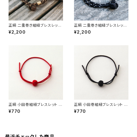
正絹 二重巻き組紐ブレスレット
正絹 二重巻き組紐ブレスレット
TABITOTE別注カラー ブラウ
TABITOTE別注カラー Urban
¥2,200
¥2,200
ン×ベージュ ＜茶色＞ 昇苑くみ
Black ＜黒＞ 昇苑くみひも【京
ひも【京都】【組紐アクセサリー】
都】【組紐アクセサリー】【Kumih
【Kumihimo Bracelet】【ギフト
imo Bracelet】【ギフト プレゼ
プレゼント】【父の日 お誕生日】
ント】【父の日 お誕生日】
正絹 小田巻組紐ブレスレット 赤
正絹 小田巻組紐ブレスレット 黒
昇苑くみひも【サイズ調整可】【京
昇苑くみひも【サイズ調整可】【京
¥770
¥770
都】【組紐アクセサリー】【ギフト
都】【組紐アクセサリー】【ギフト
プレゼント】【父の日 お誕生日】
プレゼント】【父の日 お誕生日】
最近チェックした商品