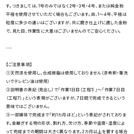
す。つきましては、1号のみではなく2号・3号・4号、または純金粉
平極を使用させていただく場合もございます。尚、1〜4号、平極は
粒度に多少の違いはございますが、共に磨き仕上げに適した金粉
で、見た目、作業性に大差はございませんのでご安心ください。
---
【ご注意事項】
①天然漆を使用し、合成樹脂は使用しておりません（漆希釈・筆洗
いでテレピン油は使用）
②説明書の表記（見出し）で「作業1日目（工程1）」〜「作業7日目
（工程7）」という表現がございますが、7日間で完成できるという
意味ではございません。
③一部媒体で完成まで「約1カ月ほど」という表記がされておりま
す。金継ぎする物の形状、割れ方、欠け方、季節や温度・湿度によ
って完成までの期間は大きく異なります。2カ月以上を要する場合