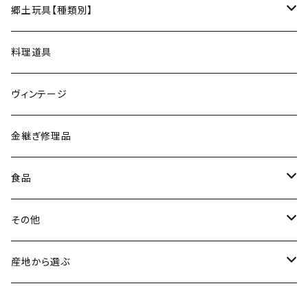
松永窯（大堀相馬焼／福島）
ネックレス
郷土玩具【種類別】
菓子切
黒照 クロテラス（大堀相馬焼／福島）
ブレスレット
会津張り子（福島）
料理道具
唐木田窯（松代焼／長野）
リング
ヴィンテージ
古谷製陶所（信楽焼／滋賀）
イヤリング・ピアス
金継ぎ修理品
山内卓夫（信楽焼／滋賀）
ヘアアクセサリー
食品
常陸窯いそべ陶苑（笠間焼／茨城）
スカーフリング
魚介類
その他
鯛
ストラップ
野菜
書籍・雑誌
産地から選ぶ
たこ
Standart
加工品
カレンダー
北海道