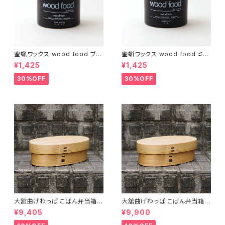
蜜蝋ワックス wood food ブラ
蜜蝋ワックス wood food ミン
ッドオレンジ【DIY】【木工】【ギフ
ト【DIY】【木工】【ギフト プレゼン
¥1,425
¥1,425
ト プレゼント】【父の日 お誕生
ト】【父の日 お誕生日】
日】
30%OFF
30%OFF
大舘曲げわっぱ こばん弁当箱
大舘曲げわっぱ こばん弁当箱
（小） りょうび庵 秋田県大舘市
（中） りょうび庵 秋田県大舘市
¥9,405
¥9,900
【伝統的工芸品】【民藝品】【ギフ
【伝統的工芸品】【民藝品】【ギフ
ト プレゼント】【父の日 お誕生
ト プレゼント】【父の日 お誕生