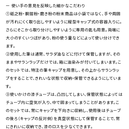
ー 使い手の意見を反映した細かなこだわり
①砥之粉・胴摺粉・磨き粉の粉末商品は小袋ではなく、手や周囲
が汚れにくく取り出しやすいように縦型キャップ式の容器入りに。
さらにそこから取り分けしやすいように専用の匙も用意。両端に
大小のすくいつぼがあり、粉の使う量などによって使い分けでき
ます。
②使用した筆は通常、サラダ油などに付けて保管しますが、その
ままやサランラップだけでは、箱に油染みが付いてしまいます。こ
のセットでは、特注の筆キャップを用意し、その上からサランラッ
プをすることで、きれいな状態で収納・保管できるようにしていま
す。
③使いかけの漆チューブは、凸凹してしまい、保管状態によっては
チューブ内に空気が入り、中で固まってしまうことがあります。こ
のセットでは、常にキャップを下向きに収納し、使用後はチューブ
の後ろ（キャップの反対側）を真空状態にして保管することで、常
にきれいに収納でき、漆のロスを少なくできます。