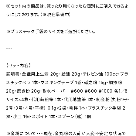
④セット内の商品は、減ったり無くなったら個別にご購入できるよ
うにしております。（※現在準備中）
※プラスチック手袋のサイズをご選択ください。
---
【セット内容】
説明書・金継用上生漆 20g・絵漆 20g・テレピン油 100cc・プラ
スチックベラ 1本・マスキングテープ 1巻・砥之粉 15g・胴擦粉
20g・磨き粉 20g・耐水ペーパー ＃600 ＃800 ＃1000 各1／8
サイズ×4枚・代用蒔絵筆 1本・代用地塗筆 1本・純金粉（丸粉1号・
2号・3号・4号・平極） 0.1g×2袋・毛棒 1本・プラスチック手袋 2
双・小皿 1個・スポイト 1本・スプーン（匙） 1個
※金粉について・・・現在、金丸粉の入荷が大変不安定な状況で