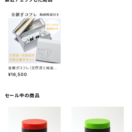
金継ぎコフレ（天然漆と純金粉
の本格金継ぎキット） 堤淺吉漆
¥16,500
店【動画解説付】【Kintsugi Re
pair Kit】【ギフト プレゼント】
【父の日 お誕生日】
セール中の商品