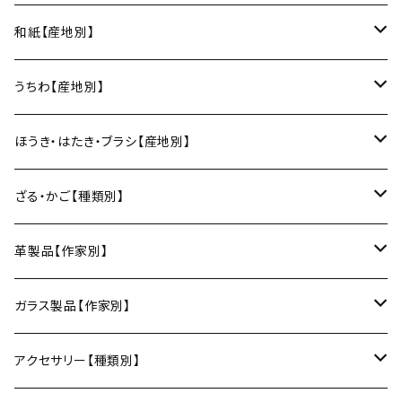
スープカップ
カップ&ソーサー
がま口
徳利
朝焼け
ブレスレット
そば猪口
小山研一（京都）
京都のれん（風呂敷／京都）
角館イタヤ工芸（秋田）
和紙【産地別】
湯呑
ビアカップ
melt check
ヘアアクセサリー
小風呂敷（約50cm角）
箸・カトラリー
中村譲司（京都）
Sugee textile（国産手ぬぐい）
民芸イタヤ工房（秋田）
出雲民藝紙（島根）
うちわ【産地別】
ワインカップ
geometry
ストラップ
2巾風呂敷（約70cm角）
箸
土鍋
俊彦窯（丹波焼／兵庫）
向井詩織（ブロックプリント／インド）
多羅富來和紙（愛媛）
房州うちわ（千葉）
ほうき・はたき・ブラシ【産地別】
日本酒グラス
カードケース
3巾風呂敷（約100cm角）
箸置き
鍋敷き・コースター
Fuji窯（備前焼／岡山）
八尾和紙（富山）
水うちわ（岐阜）
松本箒（長野）
ざる・かご【種類別】
片口酒器
スプーン
鍋敷き
仁堂窯 大森宏明（備前焼／岡山）
美濃和紙（岐阜）
棕櫚箒（和歌山）
盆ざる
革製品【作家別】
フォーク
ポットマット
梅山窯（砥部焼／愛媛）
和箒（栃木）
かご
Therese（奈良）
ガラス製品【作家別】
ナイフ
コースター
宗像窯（会津本郷焼／福島）
和箒（群馬）
Taiga Glass（群馬）
アクセサリー【種類別】
サーバー