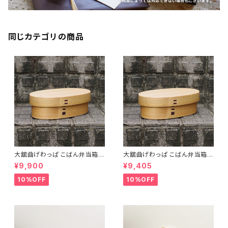
同じカテゴリの商品
大舘曲げわっぱ こばん弁当箱
大舘曲げわっぱ こばん弁当箱
（中） りょうび庵 秋田県大舘市
（小） りょうび庵 秋田県大舘市
¥9,900
¥9,405
【伝統的工芸品】【民藝品】【ギフ
【伝統的工芸品】【民藝品】【ギフ
ト プレゼント】【父の日 お誕生
ト プレゼント】【父の日 お誕生
10%OFF
10%OFF
日】
日】