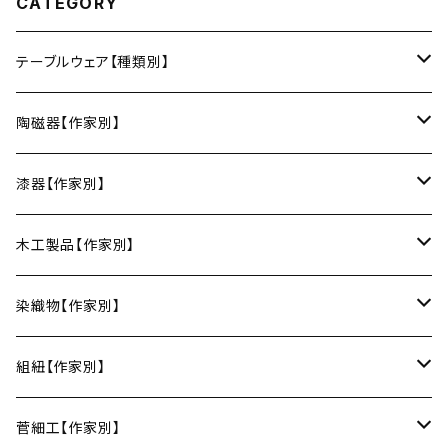
CATEGORY
テーブルウェア【種類別】
お皿
陶磁器【作家別】
豆皿
小鉢・中鉢・大鉢
小春花窯（瀬戸焼／愛知）
漆器【作家別】
丸皿
小鉢
ご飯茶碗
HORITSUKE（瀬戸焼／愛知）
中田漆木（香川）
木工製品【作家別】
楕円皿
中鉢
馬の目皿
庵治漆 -AJIURUSHI
お椀・ボウル
AND C（瀬戸焼／愛知）
erakko（京都）
りょうび庵（曲げわっぱ／秋田）
染織物【作家別】
長皿
大鉢
讃岐石地塗
お椀
湯呑・カップ
Trace Face（瀬戸焼／愛知）
suosikki（京都）
erakko（木と漆／京都）
藤本つむぎ工房（上田紬／長野）
組紐【作家別】
角皿
カレー皿
丼
マグカップ
うるしおいしおはし
巾着袋
酒器
m.m.d.（瀬戸焼／愛知）
甲斐のぶお工房（竹のカトラリー／大分）
清原遥（テキスタイル／滋賀）
昇苑くみひも（京都）
菅細工【作家別】