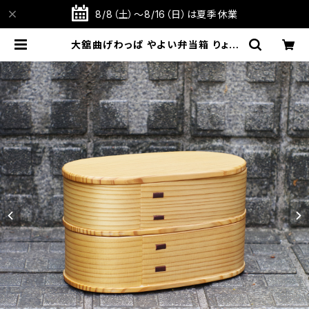
8/8（土）～8/16（日）は夏季休業
大舘曲げわっぱ やよい弁当箱 りょう
び庵 秋田県大舘市【伝統的工芸品】
【民藝品】【ギフト プレゼント】【父の日
お誕生日】 | TABITOTE STORE 旅
と手仕事の店