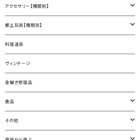
コースター
宗像窯（会津本郷焼／福島）
和箒（群馬）
Taiga Glass（群馬）
アクセサリー【種類別】
サーバー
松永窯（大堀相馬焼／福島）
ネックレス
郷土玩具【種類別】
菓子切
黒照 クロテラス（大堀相馬焼／福島）
ブレスレット
会津張り子（福島）
料理道具
唐木田窯（松代焼／長野）
リング
ヴィンテージ
古谷製陶所（信楽焼／滋賀）
イヤリング・ピアス
金継ぎ修理品
山内卓夫（信楽焼／滋賀）
ヘアアクセサリー
食品
常陸窯いそべ陶苑（笠間焼／茨城）
スカーフリング
魚介類
その他
鯛
ストラップ
野菜
書籍・雑誌
産地から選ぶ