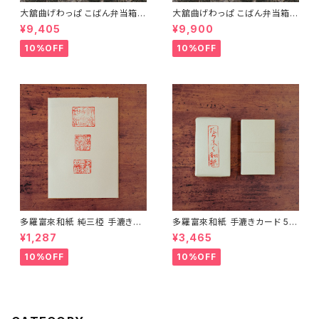
大舘曲げわっぱ こばん弁当箱
大舘曲げわっぱ こばん弁当箱
（小） りょうび庵 秋田県大舘市
（中） りょうび庵 秋田県大舘市
¥9,405
¥9,900
【伝統的工芸品】【民藝品】【ギフ
【伝統的工芸品】【民藝品】【ギフ
ト プレゼント】【父の日 お誕生
ト プレゼント】【父の日 お誕生
10%OFF
10%OFF
日】
日】
多羅富來和紙 純三椏 手漉き便
多羅富來和紙 手漉きカード 50
箋 10枚入り【伊予和紙】【愛媛県
枚入り【伊予和紙】【愛媛県四国
¥1,287
¥3,465
四国中央市】【伝統工芸品】【民
中央市】【伝統工芸品】【民藝品】
藝品】【ギフト プレゼント】【父の
【ギフト プレゼント】【父の日 お
10%OFF
10%OFF
日 お誕生日】
誕生日】