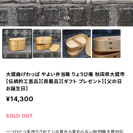
1
/4
大舘曲げわっぱ やよい弁当箱 りょうび庵 秋田県大舘市
【伝統的工芸品】【民藝品】【ギフト プレゼント】【父の日
お誕生日】
¥14,300
SOLD OUT
一つひとつ手作りされている昔から変わらない秋田県大舘の伝