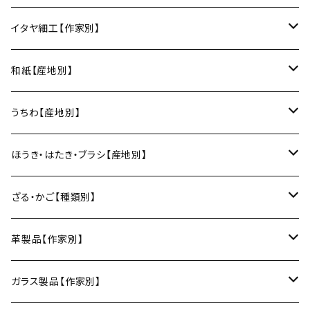
変形皿
フリーボウル
フリーカップ
ブックカバー
ぐい呑み・盃
KOMOREBI
リング
蓋物・キャニスター
LUC DE BOECK（京都）
藍染屋ほうね（藍染／静岡）
深江菅細工（大阪）
イタヤ細工【作家別】
スープカップ
カップ&ソーサー
がま口
徳利
朝焼け
ブレスレット
そば猪口
小山研一（京都）
京都のれん（風呂敷／京都）
角館イタヤ工芸（秋田）
和紙【産地別】
湯呑
ビアカップ
melt check
ヘアアクセサリー
小風呂敷（約50cm角）
箸・カトラリー
中村譲司（京都）
Sugee textile（国産手ぬぐい）
民芸イタヤ工房（秋田）
出雲民藝紙（島根）
うちわ【産地別】
ワインカップ
geometry
ストラップ
2巾風呂敷（約70cm角）
箸
土鍋
俊彦窯（丹波焼／兵庫）
向井詩織（ブロックプリント／インド）
多羅富來和紙（愛媛）
房州うちわ（千葉）
ほうき・はたき・ブラシ【産地別】
日本酒グラス
カードケース
3巾風呂敷（約100cm角）
箸置き
鍋敷き・コースター
Fuji窯（備前焼／岡山）
八尾和紙（富山）
水うちわ（岐阜）
松本箒（長野）
ざる・かご【種類別】
片口酒器
スプーン
鍋敷き
仁堂窯 大森宏明（備前焼／岡山）
美濃和紙（岐阜）
棕櫚箒（和歌山）
盆ざる
革製品【作家別】
フォーク
ポットマット
梅山窯（砥部焼／愛媛）
和箒（栃木）
かご
Therese（奈良）
ガラス製品【作家別】
ナイフ