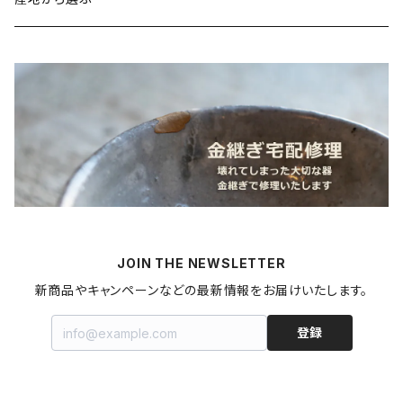
たこ
Standart
加工品
カレンダー
北海道
カレー
麺類
蜜蝋ワックス
青森県
燻製
うどん
スイーツ
アロマストーン
秋田県
梅干し
パスタ
プリン
飲料
家具・インテリア
山形県
マヨネーズ
JOIN THE NEWSLETTER
甘酒
金継ぎキット
福島県
新商品やキャンペーンなどの最新情報をお届けいたします。
はちみつ
拭き漆キット
新潟県
登録
ジャム・コンポート
茨城県