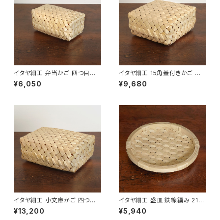
イタヤ細工 弁当かご 四つ目編
イタヤ細工 15角蓋付きかご 四
み【蓋付きかご】【秋田県角館】
つ目編み【秋田県角館】【荒物】
¥6,050
¥9,680
【荒物】【伝統工芸品】【民藝品】
【伝統工芸品】【民藝品】【ギフト
【ギフト プレゼント】【父の日 お
プレゼント】【父の日 お誕生日】
誕生日】
イタヤ細工 小文庫かご 四つ目
イタヤ細工 盛皿 鉄線編み 21c
編み【蓋付きかご】【秋田県角館】
m【盆ざる】【秋田県角館】【荒
¥13,200
¥5,940
【荒物】【伝統工芸品】【民藝品】
物】【料理道具 キッチンツール】