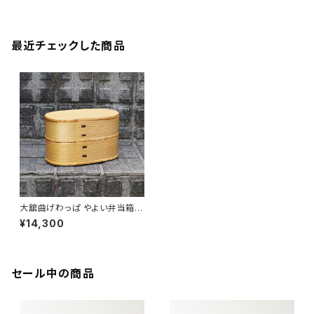
【ギフト プレゼント】【父の日 お
【伝統工芸品】【民藝品】【ギフト
誕生日】
プレゼント】【父の日 お誕生日】
最近チェックした商品
大舘曲げわっぱ やよい弁当箱
りょうび庵 秋田県大舘市【伝統
¥14,300
的工芸品】【民藝品】【ギフト プレ
ゼント】【父の日 お誕生日】
セール中の商品