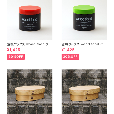
蜜蝋ワックス wood food ブラ
蜜蝋ワックス wood food ミン
ッドオレンジ【DIY】【木工】【ギフ
ト【DIY】【木工】【ギフト プレゼン
¥1,425
¥1,425
ト プレゼント】【父の日 お誕生
ト】【父の日 お誕生日】
日】
30%OFF
30%OFF