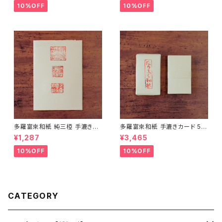
ト プレゼント】【父の日 お誕生
ト プレゼント】【父の日 お誕生
10%OFF
10%OFF
日】
日】
多羅富來和紙 純三椏 手漉き便
多羅富來和紙 手漉きカード 50
箋 10枚入り【伊予和紙】【愛媛県
枚入り【伊予和紙】【愛媛県四国
¥1,287
¥3,465
四国中央市】【伝統工芸品】【民
中央市】【伝統工芸品】【民藝品】
藝品】【ギフト プレゼント】【父の
【ギフト プレゼント】【父の日 お
10%OFF
10%OFF
日 お誕生日】
誕生日】
CATEGORY