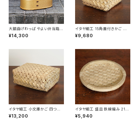
大舘曲げわっぱ やよい弁当箱
イタヤ細工 15角蓋付きかご 四
りょうび庵 秋田県大舘市【伝統
つ目編み【秋田県角館】【荒物】
¥14,300
¥9,680
的工芸品】【民藝品】【ギフト プレ
【伝統工芸品】【民藝品】【ギフト
ゼント】【父の日 お誕生日】
プレゼント】【父の日 お誕生日】
イタヤ細工 小文庫かご 四つ目
イタヤ細工 盛皿 鉄線編み 21c
編み【蓋付きかご】【秋田県角館】
m【盆ざる】【秋田県角館】【荒
¥13,200
¥5,940
【荒物】【伝統工芸品】【民藝品】
物】【料理道具 キッチンツール】
【ギフト プレゼント】【父の日 お
【伝統工芸品】【民藝品】【ギフト
誕生日】
プレゼント】【父の日 お誕生日】