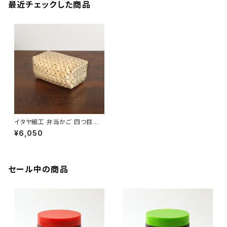
最近チェックした商品
イタヤ細工 弁当かご 四つ目編
み【蓋付きかご】【秋田県角館】
¥6,050
【荒物】【伝統工芸品】【民藝品】
【ギフト プレゼント】【父の日 お
誕生日】
セール中の商品