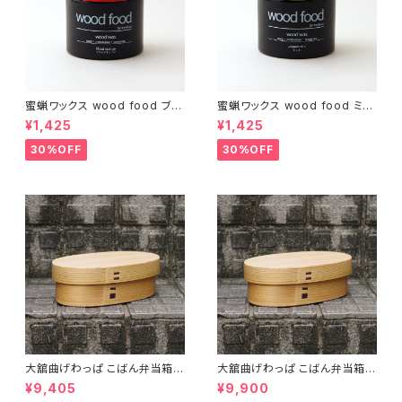
蜜蝋ワックス wood food ブラ
蜜蝋ワックス wood food ミン
ッドオレンジ【DIY】【木工】【ギフ
ト【DIY】【木工】【ギフト プレゼン
¥1,425
¥1,425
ト プレゼント】【父の日 お誕生
ト】【父の日 お誕生日】
日】
30%OFF
30%OFF
大舘曲げわっぱ こばん弁当箱
大舘曲げわっぱ こばん弁当箱
（小） りょうび庵 秋田県大舘市
（中） りょうび庵 秋田県大舘市
¥9,405
¥9,900
【伝統的工芸品】【民藝品】【ギフ
【伝統的工芸品】【民藝品】【ギフ