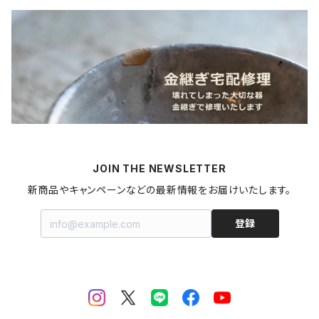
加工品
カレンダー
北海道
カレー
麺類
蜜蝋ワックス
青森県
燻製
うどん
スイーツ
アロマストーン
秋田県
梅干し
パスタ
プリン
飲料
家具・インテリア
山形県
マヨネーズ
JOIN THE NEWSLETTER
甘酒
金継ぎキット
福島県
新商品やキャンペーンなどの最新情報をお届けいたします。
はちみつ
拭き漆キット
新潟県
登録
ジャム・コンポート
茨城県
栃木県