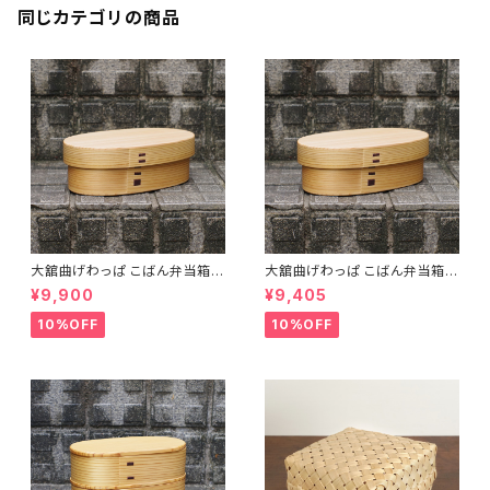
同じカテゴリの商品
大舘曲げわっぱ こばん弁当箱
大舘曲げわっぱ こばん弁当箱
（中） りょうび庵 秋田県大舘市
（小） りょうび庵 秋田県大舘市
¥9,900
¥9,405
【伝統的工芸品】【民藝品】【ギフ
【伝統的工芸品】【民藝品】【ギフ
ト プレゼント】【父の日 お誕生
ト プレゼント】【父の日 お誕生
10%OFF
10%OFF
日】
日】