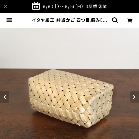
8/8（土）～8/16（日）は夏季休業
イタヤ細工 弁当かご 四つ目編み【蓋
付きかご】【秋田県角館】【荒物】【伝統
工芸品】【民藝品】【ギフト プレゼント】
【父の日 お誕生日】 | TABITOTE S
TORE 旅と手仕事の店