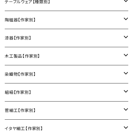
テーブルウェア【種類別】
お皿
陶磁器【作家別】
豆皿
小鉢・中鉢・大鉢
小春花窯（瀬戸焼／愛知）
漆器【作家別】
丸皿
小鉢
ご飯茶碗
HORITSUKE（瀬戸焼／愛知）
中田漆木（香川）
木工製品【作家別】
楕円皿
中鉢
馬の目皿
庵治漆 -AJIURUSHI
お椀・ボウル
AND C（瀬戸焼／愛知）
erakko（京都）
りょうび庵（曲げわっぱ／秋田）
染織物【作家別】
長皿
大鉢
讃岐石地塗
お椀
湯呑・カップ
Trace Face（瀬戸焼／愛知）
suosikki（京都）
erakko（木と漆／京都）
藤本つむぎ工房（上田紬／長野）
組紐【作家別】
角皿
カレー皿
丼
マグカップ
うるしおいしおはし
巾着袋
酒器
m.m.d.（瀬戸焼／愛知）
甲斐のぶお工房（竹のカトラリー／大分）
清原遥（テキスタイル／滋賀）
昇苑くみひも（京都）
菅細工【作家別】
変形皿
フリーボウル
フリーカップ
ブックカバー
ぐい呑み・盃
KOMOREBI
リング
蓋物・キャニスター
LUC DE BOECK（京都）
藍染屋ほうね（藍染／静岡）
深江菅細工（大阪）
イタヤ細工【作家別】