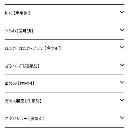
スープカップ
カップ&ソーサー
がま口
徳利
朝焼け
ブレスレット
そば猪口
小山研一（京都）
京都のれん（風呂敷／京都）
角館イタヤ工芸（秋田）
和紙【産地別】
湯呑
ビアカップ
melt check
ヘアアクセサリー
小風呂敷（約50cm角）
箸・カトラリー
中村譲司（京都）
Sugee textile（国産手ぬぐい）
民芸イタヤ工房（秋田）
出雲民藝紙（島根）
うちわ【産地別】
ワインカップ
geometry
ストラップ
2巾風呂敷（約70cm角）
箸
土鍋
俊彦窯（丹波焼／兵庫）
向井詩織（ブロックプリント／インド）
多羅富來和紙（愛媛）
房州うちわ（千葉）
ほうき・はたき・ブラシ【産地別】
日本酒グラス
カードケース
3巾風呂敷（約100cm角）
箸置き
鍋敷き・コースター
Fuji窯（備前焼／岡山）
八尾和紙（富山）
水うちわ（岐阜）
松本箒（長野）
ざる・かご【種類別】
片口酒器
スプーン
鍋敷き
仁堂窯 大森宏明（備前焼／岡山）
美濃和紙（岐阜）
棕櫚箒（和歌山）
盆ざる
革製品【作家別】
フォーク
ポットマット
梅山窯（砥部焼／愛媛）
和箒（栃木）
かご
Therese（奈良）
ガラス製品【作家別】
ナイフ
コースター
宗像窯（会津本郷焼／福島）
和箒（群馬）
Taiga Glass（群馬）
アクセサリー【種類別】