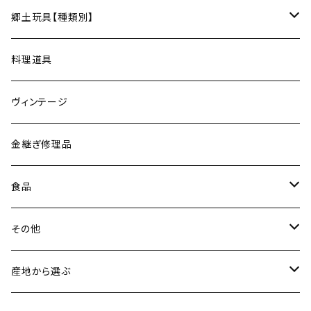
サーバー
松永窯（大堀相馬焼／福島）
ネックレス
郷土玩具【種類別】
菓子切
黒照 クロテラス（大堀相馬焼／福島）
ブレスレット
会津張り子（福島）
料理道具
唐木田窯（松代焼／長野）
リング
ヴィンテージ
古谷製陶所（信楽焼／滋賀）
イヤリング・ピアス
金継ぎ修理品
山内卓夫（信楽焼／滋賀）
ヘアアクセサリー
食品
常陸窯いそべ陶苑（笠間焼／茨城）
スカーフリング
魚介類
その他
鯛
ストラップ
野菜
書籍・雑誌
産地から選ぶ
たこ
Standart