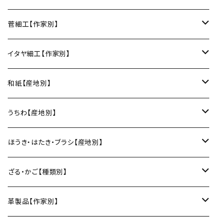
角皿
カレー皿
丼
マグカップ
うるしおいしおはし
巾着袋
酒器
m.m.d.（瀬戸焼／愛知）
甲斐のぶお工房（竹のカトラリー／大分）
清原遥（テキスタイル／滋賀）
昇苑くみひも（京都）
菅細工【作家別】
変形皿
フリーボウル
フリーカップ
ブックカバー
ぐい呑み・盃
KOMOREBI
リング
蓋物・キャニスター
LUC DE BOECK（京都）
藍染屋ほうね（藍染／静岡）
深江菅細工（大阪）
イタヤ細工【作家別】
スープカップ
カップ&ソーサー
がま口
徳利
朝焼け
ブレスレット
そば猪口
小山研一（京都）
京都のれん（風呂敷／京都）
角館イタヤ工芸（秋田）
和紙【産地別】
湯呑
ビアカップ
melt check
ヘアアクセサリー
小風呂敷（約50cm角）
箸・カトラリー
中村譲司（京都）
Sugee textile（国産手ぬぐい）
民芸イタヤ工房（秋田）
出雲民藝紙（島根）
うちわ【産地別】
ワインカップ
geometry
ストラップ
2巾風呂敷（約70cm角）
箸
土鍋
俊彦窯（丹波焼／兵庫）
向井詩織（ブロックプリント／インド）
多羅富來和紙（愛媛）
房州うちわ（千葉）
ほうき・はたき・ブラシ【産地別】
日本酒グラス
カードケース
3巾風呂敷（約100cm角）
箸置き
鍋敷き・コースター
Fuji窯（備前焼／岡山）
八尾和紙（富山）
水うちわ（岐阜）
松本箒（長野）
ざる・かご【種類別】
片口酒器
スプーン
鍋敷き
仁堂窯 大森宏明（備前焼／岡山）
美濃和紙（岐阜）
棕櫚箒（和歌山）
盆ざる
革製品【作家別】