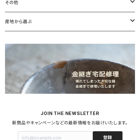
常陸窯いそべ陶苑（笠間焼／茨城）
スカーフリング
魚介類
その他
鯛
ストラップ
野菜
書籍・雑誌
産地から選ぶ
たこ
Standart
加工品
カレンダー
北海道
カレー
麺類
蜜蝋ワックス
青森県
燻製
うどん
スイーツ
アロマストーン
秋田県
梅干し
パスタ
プリン
飲料
家具・インテリア
山形県
マヨネーズ
JOIN THE NEWSLETTER
甘酒
金継ぎキット
福島県
新商品やキャンペーンなどの最新情報をお届けいたします。
はちみつ
拭き漆キット
新潟県
登録