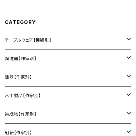
CATEGORY
テーブルウェア【種類別】
お皿
陶磁器【作家別】
豆皿
小鉢・中鉢・大鉢
小春花窯（瀬戸焼／愛知）
漆器【作家別】
丸皿
小鉢
ご飯茶碗
HORITSUKE（瀬戸焼／愛知）
中田漆木（香川）
木工製品【作家別】
楕円皿
中鉢
馬の目皿
庵治漆 -AJIURUSHI
お椀・ボウル
AND C（瀬戸焼／愛知）
erakko（京都）
りょうび庵（曲げわっぱ／秋田）
染織物【作家別】
長皿
大鉢
讃岐石地塗
お椀
湯呑・カップ
Trace Face（瀬戸焼／愛知）
suosikki（京都）
erakko（木と漆／京都）
藤本つむぎ工房（上田紬／長野）
組紐【作家別】