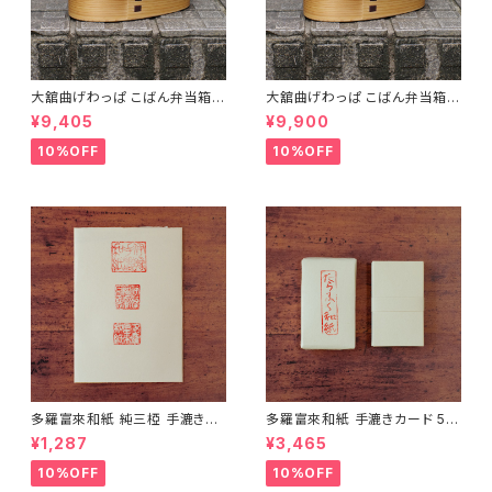
大舘曲げわっぱ こばん弁当箱
大舘曲げわっぱ こばん弁当箱
（小） りょうび庵 秋田県大舘市
（中） りょうび庵 秋田県大舘市
¥9,405
¥9,900
【伝統的工芸品】【民藝品】【ギフ
【伝統的工芸品】【民藝品】【ギフ
ト プレゼント】【父の日 お誕生
ト プレゼント】【父の日 お誕生
10%OFF
10%OFF
日】
日】
多羅富來和紙 純三椏 手漉き便
多羅富來和紙 手漉きカード 50
箋 10枚入り【伊予和紙】【愛媛県
枚入り【伊予和紙】【愛媛県四国
¥1,287
¥3,465
四国中央市】【伝統工芸品】【民
中央市】【伝統工芸品】【民藝品】
藝品】【ギフト プレゼント】【父の
【ギフト プレゼント】【父の日 お
10%OFF
10%OFF
日 お誕生日】
誕生日】