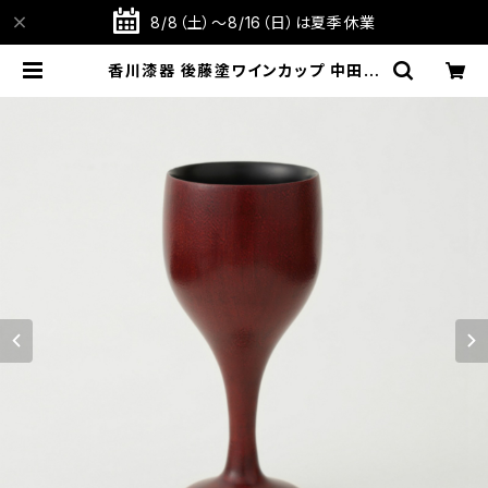
8/8（土）～8/16（日）は夏季休業
香川漆器 後藤塗ワインカップ 中田漆
木【伝統工芸品】【民藝品】【ギフト プ
レゼント】【父の日 お誕生日】 | TABI
TOTE STORE 旅と手仕事の店