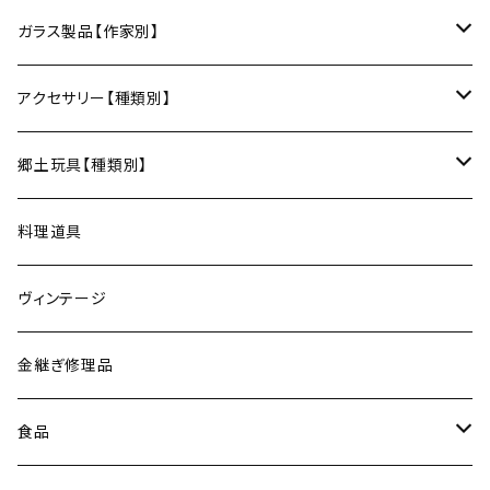
フォーク
ポットマット
梅山窯（砥部焼／愛媛）
和箒（栃木）
かご
Therese（奈良）
ガラス製品【作家別】
ナイフ
コースター
宗像窯（会津本郷焼／福島）
和箒（群馬）
Taiga Glass（群馬）
アクセサリー【種類別】
サーバー
松永窯（大堀相馬焼／福島）
ネックレス
郷土玩具【種類別】
菓子切
黒照 クロテラス（大堀相馬焼／福島）
ブレスレット
会津張り子（福島）
料理道具
唐木田窯（松代焼／長野）
リング
ヴィンテージ
古谷製陶所（信楽焼／滋賀）
イヤリング・ピアス
金継ぎ修理品
山内卓夫（信楽焼／滋賀）
ヘアアクセサリー
食品