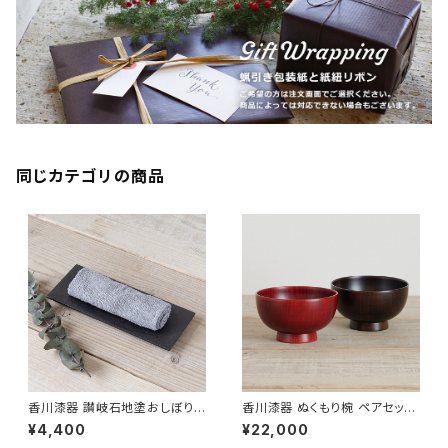
同じカテゴリの商品
香川漆器 讃岐石地塗おしぼり
香川漆器 ぬくもり椀 ペアセット
置き 中田漆木【伝統工芸品】【民
朱＆黒 中田漆木【夫婦椀】【お
¥4,400
¥22,000
藝品】【ギフト プレゼント】【父の
椀】【汁椀】【伝統工芸品】【民藝