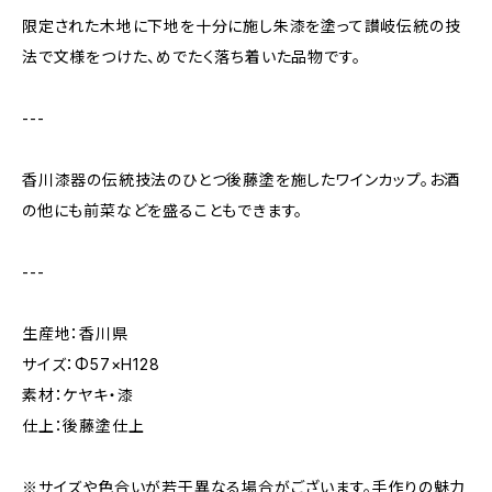
限定された木地に下地を十分に施し朱漆を塗って讃岐伝統の技
法で文様をつけた、めでたく落ち着いた品物です。
---
香川漆器の伝統技法のひとつ後藤塗を施したワインカップ。お酒
の他にも前菜などを盛ることもできます。
---
生産地：香川県
サイズ：Φ57×H128
素材：ケヤキ・漆
仕上：後藤塗仕上
※サイズや色合いが若干異なる場合がございます。手作りの魅力