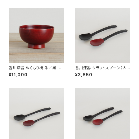
日 お誕生日】
品】【ギフト プレゼント】【父の日
お誕生日】
香川漆器 ぬくもり椀 朱／黒 中
香川漆器 クラフトスプーン（大）
田漆木【お椀】【汁椀】【伝統工芸
黒／朱 中田漆木【伝統工芸品】
¥11,000
¥3,850
品】【民藝品】【ギフト プレゼン
【民藝品】【ギフト プレゼント】
ト】【父の日 お誕生日】
【父の日 お誕生日】