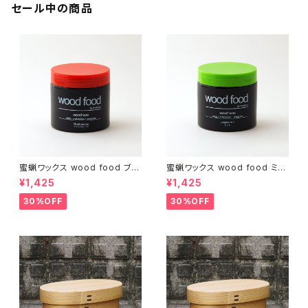
セール中の商品
蜜蝋ワックス wood food ブラ
蜜蝋ワックス wood food ミン
ッドオレンジ【DIY】【木工】【ギフ
ト【DIY】【木工】【ギフト プレゼン
¥1,425
¥1,425
ト プレゼント】【父の日 お誕生
ト】【父の日 お誕生日】
日】
30%OFF
30%OFF