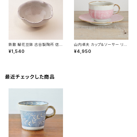
鉄散 輪花豆鉢 古谷製陶所 信楽
山内卓夫 カップ＆ソーサー リー
焼【伝統工芸品】【民藝品】【ギフ
フ柄 ピンク 信楽焼 滋賀県産
¥1,540
¥4,950
ト プレゼント】【父の日 お誕生
【伝統工芸品】【民藝品】【食器
日】
陶器 うつわ】【ギフト プレゼン
ト】【父の日 お誕生日】
最近チェックした商品