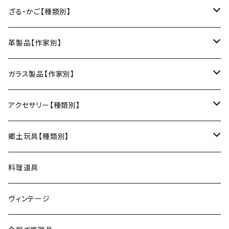
日本酒グラス
カードケース
3巾風呂敷（約100cm角）
箸置き
鍋敷き・コースター
Fuji窯（備前焼／岡山）
八尾和紙（富山）
水うちわ（岐阜）
松本箒（長野）
ざる・かご【種類別】
片口酒器
スプーン
鍋敷き
仁堂窯 大森宏明（備前焼／岡山）
美濃和紙（岐阜）
棕櫚箒（和歌山）
盆ざる
革製品【作家別】
フォーク
ポットマット
梅山窯（砥部焼／愛媛）
和箒（栃木）
かご
Therese（奈良）
ガラス製品【作家別】
ナイフ
コースター
宗像窯（会津本郷焼／福島）
和箒（群馬）
Taiga Glass（群馬）
アクセサリー【種類別】
サーバー
松永窯（大堀相馬焼／福島）
ネックレス
郷土玩具【種類別】
菓子切
黒照 クロテラス（大堀相馬焼／福島）
ブレスレット
会津張り子（福島）
料理道具
唐木田窯（松代焼／長野）
リング
ヴィンテージ