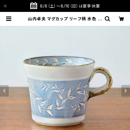
8/8（土）～8/16（日）は夏季休業
山内卓夫 マグカップ リーフ柄 水色 信
楽焼 滋賀県産【伝統工芸品】【民藝品】
【食器 陶器 うつわ】【ギフト プレゼン
ト】【父の日 お誕生日】 | TABITOTE
STORE 旅と手仕事の店