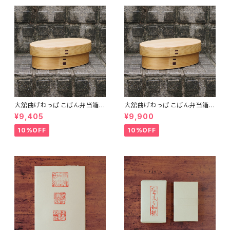
大舘曲げわっぱ こばん弁当箱
大舘曲げわっぱ こばん弁当箱
（小） りょうび庵 秋田県大舘市
（中） りょうび庵 秋田県大舘市
¥9,405
¥9,900
【伝統的工芸品】【民藝品】【ギフ
【伝統的工芸品】【民藝品】【ギフ
ト プレゼント】【父の日 お誕生
ト プレゼント】【父の日 お誕生
10%OFF
10%OFF
日】
日】