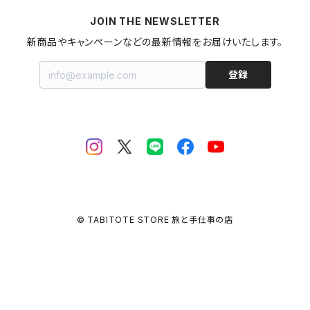
マヨネーズ
JOIN THE NEWSLETTER
甘酒
金継ぎキット
福島県
新商品やキャンペーンなどの最新情報をお届けいたします。
はちみつ
拭き漆キット
新潟県
登録
ジャム・コンポート
茨城県
栃木県
埼玉県
© TABITOTE STORE 旅と手仕事の店
千葉県
東京都