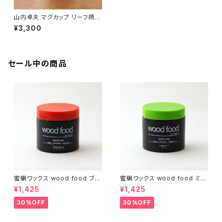
山内卓夫 マグカップ リーフ柄
水色 信楽焼 滋賀県産【伝統工
¥3,300
芸品】【民藝品】【食器 陶器 うつ
わ】【ギフト プレゼント】【父の日
お誕生日】
セール中の商品
蜜蝋ワックス wood food ブラ
蜜蝋ワックス wood food ミン
ッドオレンジ【DIY】【木工】【ギフ
ト【DIY】【木工】【ギフト プレゼン
¥1,425
¥1,425
ト プレゼント】【父の日 お誕生
ト】【父の日 お誕生日】
日】
30%OFF
30%OFF