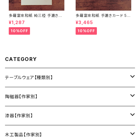
多羅富來和紙 純三椏 手漉き便
多羅富來和紙 手漉きカード 50
箋 10枚入り【伊予和紙】【愛媛県
枚入り【伊予和紙】【愛媛県四国
¥1,287
¥3,465
四国中央市】【伝統工芸品】【民
中央市】【伝統工芸品】【民藝品】
藝品】【ギフト プレゼント】【父の
【ギフト プレゼント】【父の日 お
10%OFF
10%OFF
日 お誕生日】
誕生日】
CATEGORY
テーブルウェア【種類別】
お皿
陶磁器【作家別】
豆皿
小鉢・中鉢・大鉢
小春花窯（瀬戸焼／愛知）
漆器【作家別】
丸皿
小鉢
ご飯茶碗
HORITSUKE（瀬戸焼／愛知）
中田漆木（香川）
木工製品【作家別】