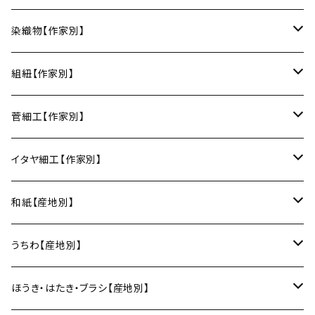
楕円皿
中鉢
馬の目皿
庵治漆 -AJIURUSHI
お椀・ボウル
AND C（瀬戸焼／愛知）
erakko（京都）
りょうび庵（曲げわっぱ／秋田）
染織物【作家別】
長皿
大鉢
讃岐石地塗
お椀
湯呑・カップ
Trace Face（瀬戸焼／愛知）
suosikki（京都）
erakko（木と漆／京都）
藤本つむぎ工房（上田紬／長野）
組紐【作家別】
角皿
カレー皿
丼
マグカップ
うるしおいしおはし
巾着袋
酒器
m.m.d.（瀬戸焼／愛知）
甲斐のぶお工房（竹のカトラリー／大分）
清原遥（テキスタイル／滋賀）
昇苑くみひも（京都）
菅細工【作家別】
変形皿
フリーボウル
フリーカップ
ブックカバー
ぐい呑み・盃
KOMOREBI
リング
蓋物・キャニスター
LUC DE BOECK（京都）
藍染屋ほうね（藍染／静岡）
深江菅細工（大阪）
イタヤ細工【作家別】
スープカップ
カップ&ソーサー
がま口
徳利
朝焼け
ブレスレット
そば猪口
小山研一（京都）
京都のれん（風呂敷／京都）
角館イタヤ工芸（秋田）
和紙【産地別】
湯呑
ビアカップ
melt check
ヘアアクセサリー
小風呂敷（約50cm角）
箸・カトラリー
中村譲司（京都）
Sugee textile（国産手ぬぐい）
民芸イタヤ工房（秋田）
出雲民藝紙（島根）
うちわ【産地別】
ワインカップ
geometry
ストラップ
2巾風呂敷（約70cm角）
箸
土鍋
俊彦窯（丹波焼／兵庫）
向井詩織（ブロックプリント／インド）
多羅富來和紙（愛媛）
房州うちわ（千葉）
ほうき・はたき・ブラシ【産地別】