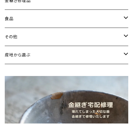
古谷製陶所（信楽焼／滋賀）
イヤリング・ピアス
金継ぎ修理品
山内卓夫（信楽焼／滋賀）
ヘアアクセサリー
食品
常陸窯いそべ陶苑（笠間焼／茨城）
スカーフリング
魚介類
その他
鯛
ストラップ
野菜
書籍・雑誌
産地から選ぶ
たこ
Standart
加工品
カレンダー
北海道
カレー
麺類
蜜蝋ワックス
青森県
燻製
うどん
スイーツ
アロマストーン
秋田県
梅干し
パスタ
プリン
飲料
家具・インテリア
山形県