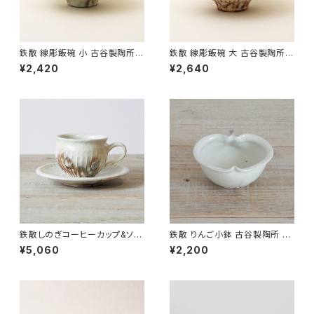
鉄散 線彫飯碗 小 古谷製陶所
鉄散 線彫飯碗 大 古谷製陶所
信楽焼【伝統工芸品】【民藝品】
信楽焼【伝統工芸品】【民藝品】
¥2,420
¥2,640
【ギフト プレゼント】【父の日 お
【ギフト プレゼント】【父の日 お
誕生日】
誕生日】
鉄散しのぎコーヒーカップ&ソー
鉄散 りんご小鉢 古谷製陶所 信
サー 古谷製陶所 信楽焼【伝統
楽焼【伝統工芸品】【民藝品】【ギ
¥5,060
¥2,200
工芸品】【民藝品】【ギフト プレゼ
フト プレゼント】【父の日 お誕生
ント】【父の日 お誕生日】
日】