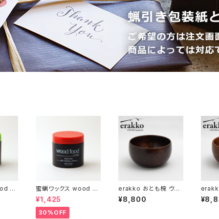
d fo
蜜蝋ワックス wood fo
erakko おとも椀 ウォ
erak
【木工】
od ブラッドオレンジ【D
ールナット アウトドア漆
キ ア
¥1,425
¥8,800
¥8,
ト】【父
IY】【木工】【ギフト プレ
器【京都】【エラッコ】【柴
都】【
ゼント】【父の日 お誕生
田漆工房】【お椀 汁椀
工房】
30%OFF
日】
フリーボウル】【キャンプ
ボウル