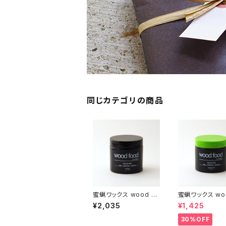
同じカテゴリの商品
蜜蝋ワックス wood fo
蜜蝋ワックス woo
od ニュートラル【DIY】
od ミント【DIY】
¥2,035
¥1,425
【木工】【ギフト プレゼン
【ギフト プレゼン
ト】【父の日 お誕生日】
の日 お誕生日】
30%OFF