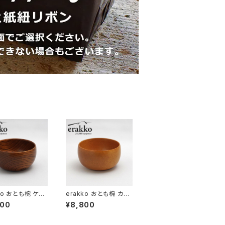
ko おとも椀 ケヤ
erakko おとも椀 カエ
ウトドア漆器【京
デ アウトドア漆器【京
800
¥8,800
エラッコ】【柴田漆
都】【エラッコ】【柴田漆
【お椀 汁椀 フリー
工房】【お椀 汁椀 フリー
】【キャンプギア】
ボウル】【キャンプギア】