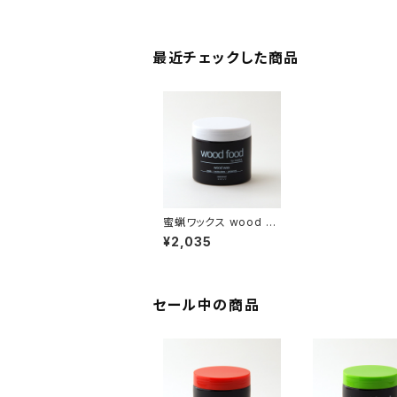
最近チェックした商品
蜜蝋ワックス wood fo
od ココナッツ【DIY】
¥2,035
【木工】【ギフト プレゼン
ト】【父の日 お誕生日】
セール中の商品