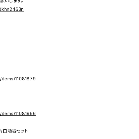
お願いします。
%40khn2463n
m/items/11081879
m/items/11081966
片口酒器セット