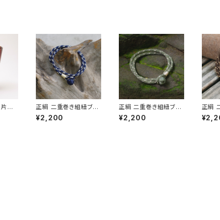
 片口
正絹 二重巻き組紐ブレ
正絹 二重巻き組紐ブレ
正絹 
工芸品】
スレット TABITOTE別
スレット TABITOTE別
スレット
¥2,200
¥2,200
¥2,2
 プレゼ
注カラー ネイビー×サ
注カラー カーキグリー
注カラ
誕生
ンドベージュ 昇苑くみ
ン 昇苑くみひも【京都】
ジュ 
ひも【京都】【組紐アクセ
【組紐アクセサリー】【K
ひも【
サリー】【Kumihimo Br
umihimo Bracelet】
サリー】
acelet】【ギフト プレゼ
【ギフト プレゼント】【父
acel
ント】【父の日 お誕生
の日 お誕生日】
ント】
日】
日】