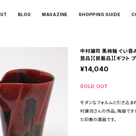
OUT
BLOG
MAGAZINE
SHOPPING GUIDE
C
中村譲司 黒柿釉 ぐい呑
芸品】【民藝品】【ギフト 
¥14,040
SOLD OUT
モダンなフォルムと引き込ま
村譲司さんの作品。陶器です
た印象の酒器です。