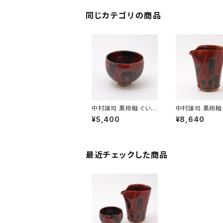
同じカテゴリの商品
中村譲司 黒柿釉 ぐい呑
中村譲司 黒柿釉
み 京焼【伝統工芸品】
酒器 京焼【伝統
¥5,400
¥8,640
【民藝品】【ギフト プレゼ
【民藝品】【ギフト
ント】【父の日 お誕生
ント】【父の日 お
日】
日】
最近チェックした商品