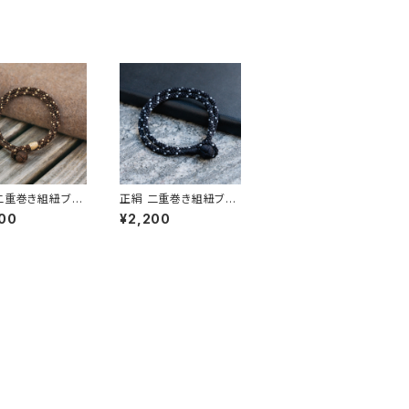
二重巻き組紐ブレ
正絹 二重巻き組紐ブレ
 TABITOTE別
スレット TABITOTE別
00
¥2,200
ー ブラウン×ベー
注カラー Urban Black
＜茶色＞ 昇苑くみ
＜黒＞ 昇苑くみひも【京
京都】【組紐アクセ
都】【組紐アクセサリー】
【Kumihimo Br
【Kumihimo Bracele
et】【ギフト プレゼ
t】【ギフト プレゼント】
【父の日 お誕生
【父の日 お誕生日】