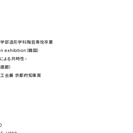
術学部造形学科陶芸専攻卒業
n exhibition（韓国）
y−陶による共時性−
画廊）
創工会展 京都府知事賞
0