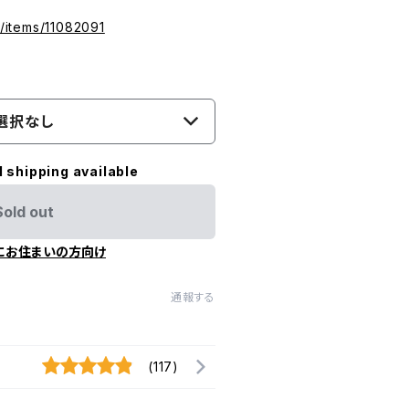
m/items/11082091
選択なし
l shipping available
Sold out
にお住まいの方向け
通報する
(117)