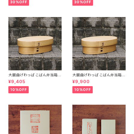
日】
30%OFF
30%OFF
大舘曲げわっぱ こばん弁当箱
大舘曲げわっぱ こばん弁当箱
（小） りょうび庵 秋田県大舘市
（中） りょうび庵 秋田県大舘市
¥9,405
¥9,900
【伝統的工芸品】【民藝品】【ギフ
【伝統的工芸品】【民藝品】【ギフ
ト プレゼント】【父の日 お誕生
ト プレゼント】【父の日 お誕生
10%OFF
10%OFF
日】
日】