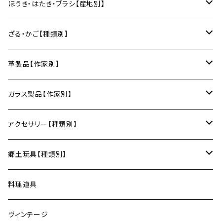
箸
土鍋
俊彦窯（丹波焼／兵庫）
向井詩織（ブロックプリント／インド）
多羅富來和紙（愛媛）
房州うちわ（千葉）
ほうき・はたき・ブラシ【産地別】
日本酒グラス
カードケース
3巾風呂敷（約100cm角）
箸置き
鍋敷き・コースター
Fuji窯（備前焼／岡山）
八尾和紙（富山）
水うちわ（岐阜）
松本箒（長野）
ざる・かご【種類別】
片口酒器
スプーン
鍋敷き
仁堂窯 大森宏明（備前焼／岡山）
美濃和紙（岐阜）
棕櫚箒（和歌山）
盆ざる
革製品【作家別】
フォーク
ポットマット
梅山窯（砥部焼／愛媛）
和箒（栃木）
かご
Therese（奈良）
ガラス製品【作家別】
ナイフ
コースター
宗像窯（会津本郷焼／福島）
和箒（群馬）
Taiga Glass（群馬）
アクセサリー【種類別】
サーバー
松永窯（大堀相馬焼／福島）
ネックレス
郷土玩具【種類別】
菓子切
黒照 クロテラス（大堀相馬焼／福島）
ブレスレット
会津張り子（福島）
料理道具
唐木田窯（松代焼／長野）
リング
ヴィンテージ