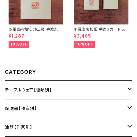
多羅富來和紙 純三椏 手漉き便
多羅富來和紙 手漉きカード 50
箋 10枚入り【伊予和紙】【愛媛県
枚入り【伊予和紙】【愛媛県四国
¥1,287
¥3,465
四国中央市】【伝統工芸品】【民
中央市】【伝統工芸品】【民藝品】
藝品】【ギフト プレゼント】【父の
【ギフト プレゼント】【父の日 お
10%OFF
10%OFF
日 お誕生日】
誕生日】
CATEGORY
テーブルウェア【種類別】
お皿
陶磁器【作家別】
豆皿
小鉢・中鉢・大鉢
小春花窯（瀬戸焼／愛知）
漆器【作家別】