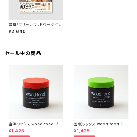
書籍『グリーンウッドワーク 生木
で暮らしの道具を作る』
¥2,640
セール中の商品
蜜蝋ワックス wood food ブラ
蜜蝋ワックス wood food ミン
ッドオレンジ【DIY】【木工】【ギフ
ト【DIY】【木工】【ギフト プレゼン
¥1,425
¥1,425
ト プレゼント】【父の日 お誕生
ト】【父の日 お誕生日】