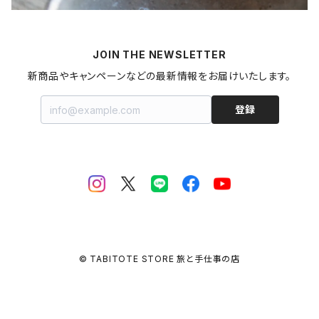
梅干し
パスタ
プリン
飲料
家具・インテリア
山形県
マヨネーズ
JOIN THE NEWSLETTER
甘酒
金継ぎキット
福島県
新商品やキャンペーンなどの最新情報をお届けいたします。
はちみつ
拭き漆キット
新潟県
登録
ジャム・コンポート
茨城県
栃木県
埼玉県
© TABITOTE STORE 旅と手仕事の店
千葉県