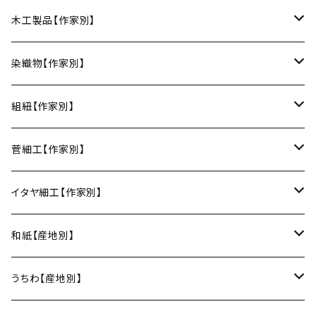
丸皿
小鉢
ご飯茶碗
HORITSUKE（瀬戸焼／愛知）
中田漆木（香川）
木工製品【作家別】
楕円皿
中鉢
馬の目皿
庵治漆 -AJIURUSHI
お椀・ボウル
AND C（瀬戸焼／愛知）
erakko（京都）
りょうび庵（曲げわっぱ／秋田）
染織物【作家別】
長皿
大鉢
讃岐石地塗
お椀
湯呑・カップ
Trace Face（瀬戸焼／愛知）
suosikki（京都）
erakko（木と漆／京都）
藤本つむぎ工房（上田紬／長野）
組紐【作家別】
角皿
カレー皿
丼
マグカップ
うるしおいしおはし
巾着袋
酒器
m.m.d.（瀬戸焼／愛知）
甲斐のぶお工房（竹のカトラリー／大分）
清原遥（テキスタイル／滋賀）
昇苑くみひも（京都）
菅細工【作家別】
変形皿
フリーボウル
フリーカップ
ブックカバー
ぐい呑み・盃
KOMOREBI
リング
蓋物・キャニスター
LUC DE BOECK（京都）
藍染屋ほうね（藍染／静岡）
深江菅細工（大阪）
イタヤ細工【作家別】
スープカップ
カップ&ソーサー
がま口
徳利
朝焼け
ブレスレット
そば猪口
小山研一（京都）
京都のれん（風呂敷／京都）
角館イタヤ工芸（秋田）
和紙【産地別】
湯呑
ビアカップ
melt check
ヘアアクセサリー
小風呂敷（約50cm角）
箸・カトラリー
中村譲司（京都）
Sugee textile（国産手ぬぐい）
民芸イタヤ工房（秋田）
出雲民藝紙（島根）
うちわ【産地別】
ワインカップ
geometry
ストラップ
2巾風呂敷（約70cm角）