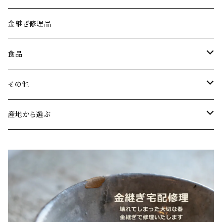
古谷製陶所（信楽焼／滋賀）
イヤリング・ピアス
金継ぎ修理品
山内卓夫（信楽焼／滋賀）
ヘアアクセサリー
食品
常陸窯いそべ陶苑（笠間焼／茨城）
スカーフリング
魚介類
その他
鯛
ストラップ
野菜
書籍・雑誌
産地から選ぶ
たこ
Standart
加工品
カレンダー
北海道
カレー
麺類
蜜蝋ワックス
青森県
燻製
うどん
スイーツ
アロマストーン
秋田県