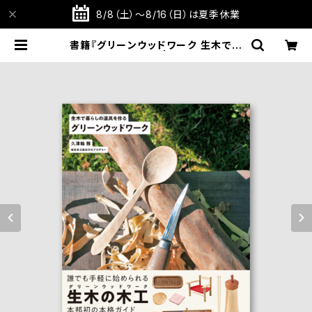
8/8（土）～8/16（日）は夏季休業
書籍『グリーンウッドワーク 生木で暮
らしの道具を作る』 | TABITOTE S
TORE 旅と手仕事の店