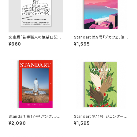
文庫版「若手職人の絶望日記」
Standart 第9号「デカフェ、使命
第一巻 柴田明著【erakko 柴田
感、人工知能」【スタンダート】
¥660
¥1,595
漆工房】【エッセイ ZINE】【ギフ
【コーヒーマガジン】【父の日 お
ト プレゼント】【父の日 お誕生
誕生日】
日】
Standart 第17号「パンク、ラブ
Standart 第11号「ジェンダー平
ドール、コーヒー」【スタンダー
等、元ボクサー、食とアート」【ス
¥2,090
¥1,595
ト】【コーヒーマガジン】【父の日
タンダート】【コーヒーマガジン】
お誕生日】
【父の日 お誕生日】