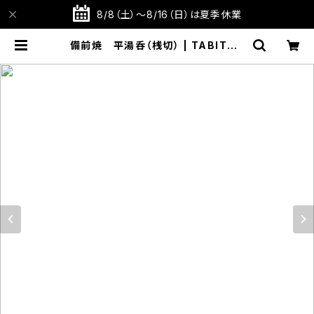
8/8（土）～8/16（日）は夏季休業
備前焼 平湯呑（桟切） | TABITOT
E STORE 旅と手仕事の店