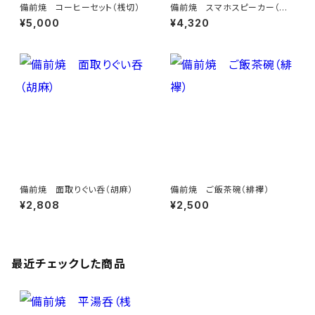
備前焼 コーヒーセット（桟切）
備前焼 スマホスピーカー（緋
襷）
¥5,000
¥4,320
備前焼 面取りぐい呑（胡麻）
備前焼 ご飯茶碗（緋襷）
¥2,808
¥2,500
最近チェックした商品