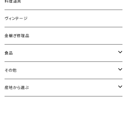
黒照 クロテラス（大堀相馬焼／福島）
ブレスレット
会津張り子（福島）
料理道具
唐木田窯（松代焼／長野）
リング
ヴィンテージ
古谷製陶所（信楽焼／滋賀）
イヤリング・ピアス
金継ぎ修理品
山内卓夫（信楽焼／滋賀）
ヘアアクセサリー
食品
常陸窯いそべ陶苑（笠間焼／茨城）
スカーフリング
魚介類
その他
鯛
ストラップ
野菜
書籍・雑誌
産地から選ぶ
たこ
Standart
加工品
カレンダー
北海道
カレー
麺類
蜜蝋ワックス
青森県