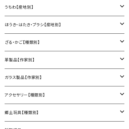
湯呑
ビアカップ
melt check
ヘアアクセサリー
小風呂敷（約50cm角）
箸・カトラリー
中村譲司（京都）
Sugee textile（国産手ぬぐい）
民芸イタヤ工房（秋田）
出雲民藝紙（島根）
うちわ【産地別】
ワインカップ
geometry
ストラップ
2巾風呂敷（約70cm角）
箸
土鍋
俊彦窯（丹波焼／兵庫）
向井詩織（ブロックプリント／インド）
多羅富來和紙（愛媛）
房州うちわ（千葉）
ほうき・はたき・ブラシ【産地別】
日本酒グラス
カードケース
3巾風呂敷（約100cm角）
箸置き
鍋敷き・コースター
Fuji窯（備前焼／岡山）
八尾和紙（富山）
水うちわ（岐阜）
松本箒（長野）
ざる・かご【種類別】
片口酒器
スプーン
鍋敷き
仁堂窯 大森宏明（備前焼／岡山）
美濃和紙（岐阜）
棕櫚箒（和歌山）
盆ざる
革製品【作家別】
フォーク
ポットマット
梅山窯（砥部焼／愛媛）
和箒（栃木）
かご
Therese（奈良）
ガラス製品【作家別】
ナイフ
コースター
宗像窯（会津本郷焼／福島）
和箒（群馬）
Taiga Glass（群馬）
アクセサリー【種類別】
サーバー
松永窯（大堀相馬焼／福島）
ネックレス
郷土玩具【種類別】
菓子切