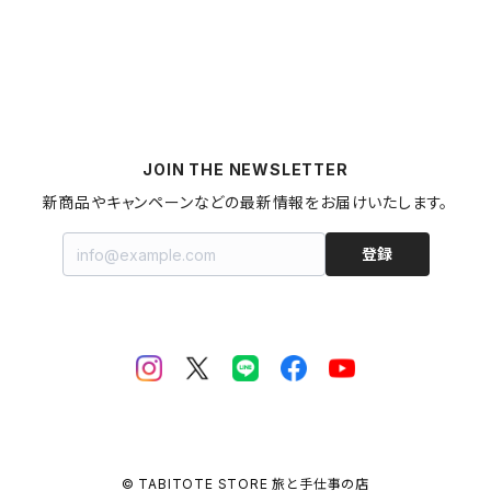
燻製
うどん
スイーツ
アロマストーン
秋田県
梅干し
パスタ
プリン
飲料
家具・インテリア
山形県
マヨネーズ
JOIN THE NEWSLETTER
甘酒
金継ぎキット
福島県
新商品やキャンペーンなどの最新情報をお届けいたします。
はちみつ
拭き漆キット
新潟県
登録
ジャム・コンポート
茨城県
栃木県
埼玉県
© TABITOTE STORE 旅と手仕事の店