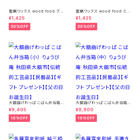
蜜蝋ワックス wood food ブラ
蜜蝋ワックス wood food ミン
ッドオレンジ【DIY】【木工】【ギフ
ト【DIY】【木工】【ギフト プレゼン
¥1,425
¥1,425
ト プレゼント】【父の日 お誕生
ト】【父の日 お誕生日】
日】
30%OFF
30%OFF
大舘曲げわっぱ こばん弁当箱
大舘曲げわっぱ こばん弁当箱
（小） りょうび庵 秋田県大舘市
（中） りょうび庵 秋田県大舘市
¥9,405
¥9,900
【伝統的工芸品】【民藝品】【ギフ
【伝統的工芸品】【民藝品】【ギフ
ト プレゼント】【父の日 お誕生
ト プレゼント】【父の日 お誕生
10%OFF
10%OFF
日】
日】