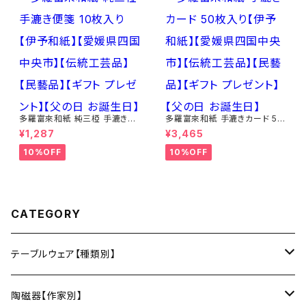
多羅富來和紙 純三椏 手漉き便
多羅富來和紙 手漉きカード 50
箋 10枚入り【伊予和紙】【愛媛県
枚入り【伊予和紙】【愛媛県四国
¥1,287
¥3,465
四国中央市】【伝統工芸品】【民
中央市】【伝統工芸品】【民藝品】
藝品】【ギフト プレゼント】【父の
【ギフト プレゼント】【父の日 お
10%OFF
10%OFF
日 お誕生日】
誕生日】
CATEGORY
テーブルウェア【種類別】
お皿
陶磁器【作家別】