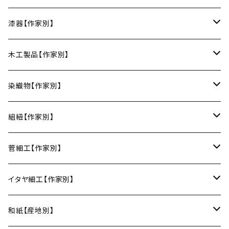
豆皿
小鉢・中鉢・大鉢
小春花窯（瀬戸焼／愛知）
漆器【作家別】
丸皿
小鉢
ご飯茶碗
HORITSUKE（瀬戸焼／愛知）
中田漆木（香川）
木工製品【作家別】
楕円皿
中鉢
馬の目皿
庵治漆 -AJIURUSHI
お椀・ボウル
AND C（瀬戸焼／愛知）
erakko（京都）
りょうび庵（曲げわっぱ／秋田）
染織物【作家別】
長皿
大鉢
讃岐石地塗
お椀
湯呑・カップ
Trace Face（瀬戸焼／愛知）
suosikki（京都）
erakko（木と漆／京都）
藤本つむぎ工房（上田紬／長野）
組紐【作家別】
角皿
カレー皿
丼
マグカップ
うるしおいしおはし
巾着袋
酒器
m.m.d.（瀬戸焼／愛知）
甲斐のぶお工房（竹のカトラリー／大分）
清原遥（テキスタイル／滋賀）
昇苑くみひも（京都）
菅細工【作家別】
変形皿
フリーボウル
フリーカップ
ブックカバー
ぐい呑み・盃
KOMOREBI
リング
蓋物・キャニスター
LUC DE BOECK（京都）
藍染屋ほうね（藍染／静岡）
深江菅細工（大阪）
イタヤ細工【作家別】
スープカップ
カップ&ソーサー
がま口
徳利
朝焼け
ブレスレット
そば猪口
小山研一（京都）
京都のれん（風呂敷／京都）
角館イタヤ工芸（秋田）
和紙【産地別】